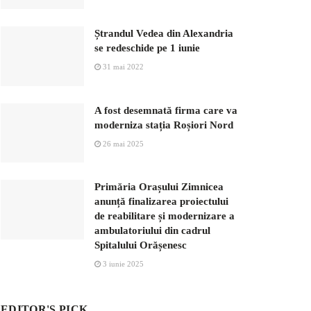
Ștrandul Vedea din Alexandria
se redeschide pe 1 iunie
31 mai 2022
A fost desemnată firma care va
moderniza stația Roșiori Nord
26 mai 2025
Primăria Orașului Zimnicea
anunță finalizarea proiectului
de reabilitare și modernizare a
ambulatoriului din cadrul
Spitalului Orășenesc
3 iunie 2025
EDITOR'S PICK