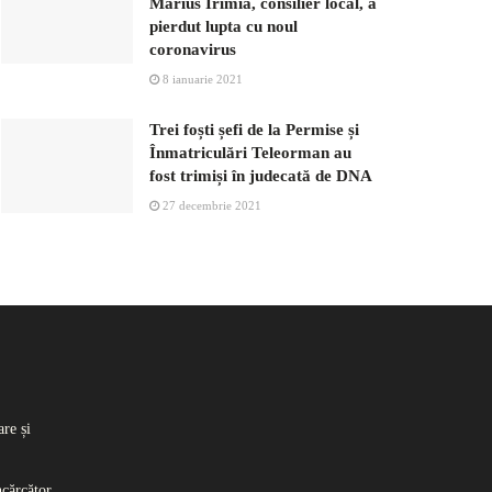
Marius Irimia, consilier local, a
pierdut lupta cu noul
coronavirus
8 ianuarie 2021
Trei foști șefi de la Permise și
Înmatriculări Teleorman au
fost trimiși în judecată de DNA
27 decembrie 2021
re și
ncărcător