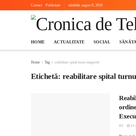
Contact
Publicitate
sâmbătă, august 8, 2026
HOME
ACTUALITATE
SOCIAL
SĂNĂT
Home
Tag
reabilitare spital turnu magurele
Etichetă:
reabilitare spital tur
Reabil
ordine
Execu
BY
19 