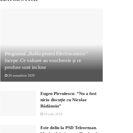
Programul „Rabla pentru Electrocasnice”
începe. Ce valoare au voucherele și ce
produse sunt incluse
26 noiembrie 2020
Eugen Pîrvulescu: “Nu a fost
nicio discuție cu Nicolae
Bădănoiu”
16 iulie 2019
Este doliu la PSD Teleorman.