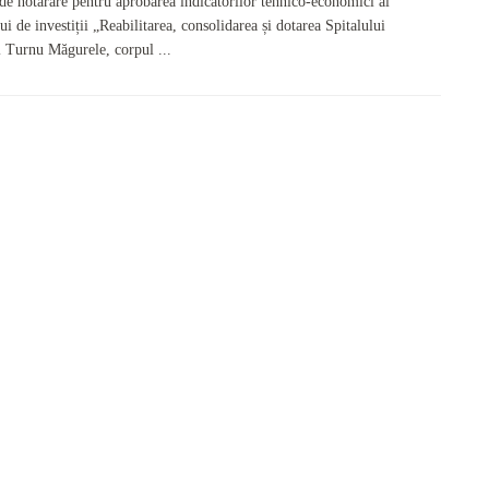
 de hotărâre pentru aprobarea indicatorilor tehnico-economici ai
ui de investiții „Reabilitarea, consolidarea și dotarea Spitalului
 Turnu Măgurele, corpul ...