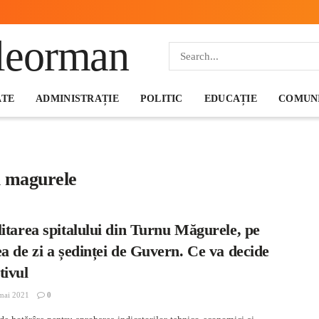
ATE
ADMINISTRAȚIE
POLITIC
EDUCAȚIE
COMUNI
nu magurele
itarea spitalului din Turnu Măgurele, pe
a de zi a ședinței de Guvern. Ce va decide
tivul
mai 2021
0