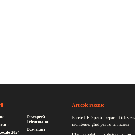
ii
Articole recente
ate
Descoperă
Barete LED pentru reparații televizoa
Teleormanul
monitoare: ghid pentru tehnicieni
rație
Dezvăluiri
Locale 2024
Ghid complet: cum alegi corect un î