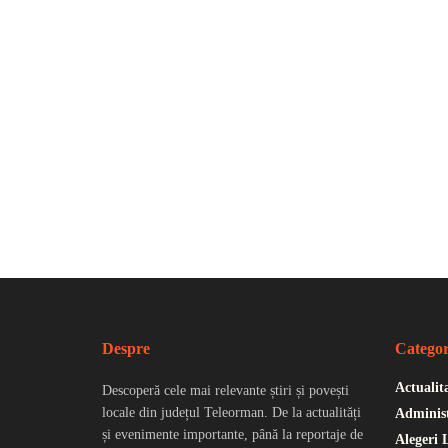
Despre
Categor
Actualit
Descoperă cele mai relevante știri și povești
locale din județul Teleorman. De la actualități
Administ
și evenimente importante, până la reportaje de
Alegeri 