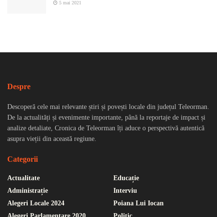
5 mai 2021
Despre
Descoperă cele mai relevante știri și povești locale din județul Teleorman.
De la actualități și evenimente importante, până la reportaje de impact și
analize detaliate, Cronica de Teleorman îți aduce o perspectivă autentică
asupra vieții din această regiune.
Categorii
Actualitate
Educație
Administrație
Interviu
Alegeri Locale 2024
Poiana Lui Iocan
Alegeri Parlamentare 2020
Politic