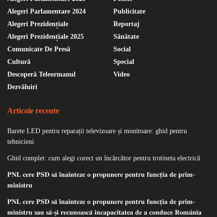
Alegeri Parlamentare 2024
Publicitate
Alegeri Prezidențiale
Reportaj
Alegeri Prezidențiale 2025
Sănătate
Comunicate De Presă
Social
Cultură
Special
Descoperă Teleormanul
Video
Dezvăluiri
Articole recente
Barete LED pentru reparații televizoare și monitoare: ghid pentru
tehnicieni
Ghid complet: cum alegi corect un încărcător pentru trotineta electrică
𝐏𝐍𝐋 𝐜𝐞𝐫𝐞 𝐏𝐒𝐃 𝐬𝐚̆ 𝐢̂𝐧𝐚𝐢𝐧𝐭𝐞𝐳𝐞 𝐨 𝐩𝐫𝐨𝐩𝐮𝐧𝐞𝐫𝐞 𝐩𝐞𝐧𝐭𝐫𝐮 𝐟𝐮𝐧𝐜𝐭̦𝐢𝐚 𝐝𝐞 𝐩𝐫𝐢𝐦-
𝐦𝐢𝐧𝐢𝐬𝐭𝐫𝐮
𝐏𝐍𝐋 𝐜𝐞𝐫𝐞 𝐏𝐒𝐃 𝐬𝐚̆ 𝐢̂𝐧𝐚𝐢𝐧𝐭𝐞𝐳𝐞 𝐨 𝐩𝐫𝐨𝐩𝐮𝐧𝐞𝐫𝐞 𝐩𝐞𝐧𝐭𝐫𝐮 𝐟𝐮𝐧𝐜𝐭̦𝐢𝐚 𝐝𝐞 𝐩𝐫𝐢𝐦-
𝐦𝐢𝐧𝐢𝐬𝐭𝐫𝐮 𝐬𝐚𝐮 𝐬𝐚̆-𝐬̦𝐢 𝐫𝐞𝐜𝐮𝐧𝐨𝐚𝐬𝐜𝐚̆ 𝐢𝐧𝐜𝐚𝐩𝐚𝐜𝐢𝐭𝐚𝐭𝐞𝐚 𝐝𝐞 𝐚 𝐜𝐨𝐧𝐝𝐮𝐜𝐞 𝐑𝐨𝐦𝐚̂𝐧𝐢𝐚