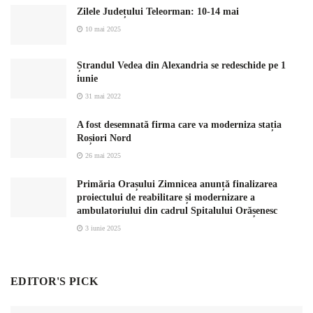
Zilele Județului Teleorman: 10-14 mai
10 mai 2025
Ștrandul Vedea din Alexandria se redeschide pe 1
iunie
31 mai 2022
A fost desemnată firma care va moderniza stația
Roșiori Nord
26 mai 2025
Primăria Orașului Zimnicea anunță finalizarea
proiectului de reabilitare și modernizare a
ambulatoriului din cadrul Spitalului Orășenesc
3 iunie 2025
EDITOR'S PICK