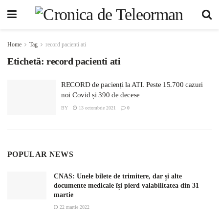
Home
Tag
record pacienti ati
Etichetă:
record pacienti ati
RECORD de pacienți la ATI. Peste 15.700 cazuri
noi Covid și 390 de decese
BY
13 octombrie 2021
0
POPULAR NEWS
CNAS: Unele bilete de trimitere, dar și alte
documente medicale își pierd valabilitatea din 31
martie
22 martie 2022