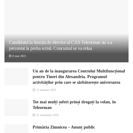
Candidatul la funcția de director al CAS Teleorman nu s-a
prezentat la proba scrisă. Concursul se va relua
8 mai 2021
Un an de la inaugurarea Centrului Multifuncțional
pentru Tineri din Alexandria. Programul
activităților prin care se sărbătorește aniversarea
13 ianuarie 2023
Tot mai mulți șoferi prinși drogați la volan, în
Teleorman
21 noiembrie 2022
Primăria Zimnicea – Anunț public