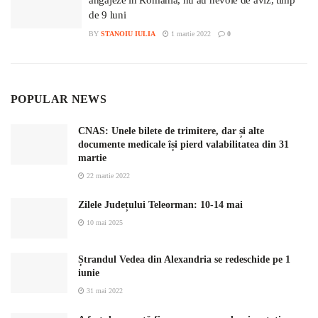
de 9 luni
BY
STANOIU IULIA
1 martie 2022
0
POPULAR NEWS
CNAS: Unele bilete de trimitere, dar și alte
documente medicale își pierd valabilitatea din 31
martie
22 martie 2022
Zilele Județului Teleorman: 10-14 mai
10 mai 2025
Ștrandul Vedea din Alexandria se redeschide pe 1
iunie
31 mai 2022