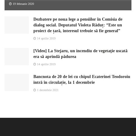
19 februarie 2020
Dezbatere pe noua lege a pensiilor în Comisia de
dialog social. Deputatul Violeta Răduț: “Este un
proiect de țară, interesul trebuie să fie general”
14 aprilie 2019
[Video] La Stejaru, un incendiu de vegetaţie uscată
era să aprindă pădurea
14 aprilie 2019
Bancnota de 20 de lei cu chipul Ecaterinei Teodoroiu
intră în circulație, la 1 decembrie
1 decembrie 2021