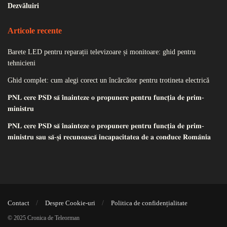
Dezvăluiri
Articole recente
Barete LED pentru reparații televizoare și monitoare: ghid pentru
tehnicieni
Ghid complet: cum alegi corect un încărcător pentru trotineta electrică
𝐏𝐍𝐋 𝐜𝐞𝐫𝐞 𝐏𝐒𝐃 𝐬𝐚̆ 𝐢̂𝐧𝐚𝐢𝐧𝐭𝐞𝐳𝐞 𝐨 𝐩𝐫𝐨𝐩𝐮𝐧𝐞𝐫𝐞 𝐩𝐞𝐧𝐭𝐫𝐮 𝐟𝐮𝐧𝐜𝐭̦𝐢𝐚 𝐝𝐞 𝐩𝐫𝐢𝐦-
𝐦𝐢𝐧𝐢𝐬𝐭𝐫𝐮
𝐏𝐍𝐋 𝐜𝐞𝐫𝐞 𝐏𝐒𝐃 𝐬𝐚̆ 𝐢̂𝐧𝐚𝐢𝐧𝐭𝐞𝐳𝐞 𝐨 𝐩𝐫𝐨𝐩𝐮𝐧𝐞𝐫𝐞 𝐩𝐞𝐧𝐭𝐫𝐮 𝐟𝐮𝐧𝐜𝐭̦𝐢𝐚 𝐝𝐞 𝐩𝐫𝐢𝐦-
𝐦𝐢𝐧𝐢𝐬𝐭𝐫𝐮 𝐬𝐚𝐮 𝐬𝐚̆-𝐬̦𝐢 𝐫𝐞𝐜𝐮𝐧𝐨𝐚𝐬𝐜𝐚̆ 𝐢𝐧𝐜𝐚𝐩𝐚𝐜𝐢𝐭𝐚𝐭𝐞𝐚 𝐝𝐞 𝐚 𝐜𝐨𝐧𝐝𝐮𝐜𝐞 𝐑𝐨𝐦𝐚̂𝐧𝐢𝐚
Contact
Despre Cookie-uri
Politica de confidențialitate
© 2025 Cronica de Teleorman