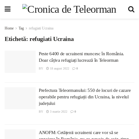
Home
Tag
refugiati Ucraina
Etichetă:
refugiati Ucraina
Peste 6400 de ucraineni muncesc în România.
Doar câțiva refugiați lucrează în Teleorman
BY
18 august 2022
0
Prefectura Teleormanului: 550 de locuri de cazare
operabile pentru refugiații din Ucraina, la nivelul
județului
BY
3 martie 2022
0
ANOFM: Cetățenii ucraineni care vor să se
angajeze în România, nu au nevoie de aviz, timp