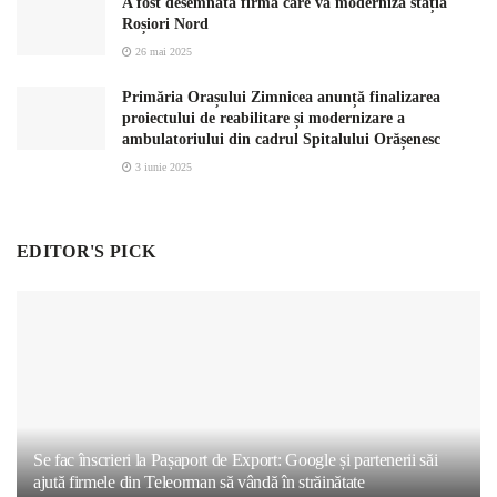
A fost desemnată firma care va moderniza stația
Roșiori Nord
26 mai 2025
Primăria Orașului Zimnicea anunță finalizarea
proiectului de reabilitare și modernizare a
ambulatoriului din cadrul Spitalului Orășenesc
3 iunie 2025
EDITOR'S PICK
Se fac înscrieri la Pașaport de Export: Google și partenerii săi
ajută firmele din Teleorman să vândă în străinătate