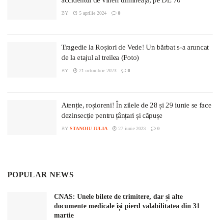
BY
5 aprilie 2024
0
Tragedie la Roșiori de Vede! Un bărbat s-a aruncat
de la etajul al treilea (Foto)
BY
21 octombrie 2023
0
Atenție, roșioreni! În zilele de 28 și 29 iunie se face
dezinsecție pentru țânțari și căpușe
BY
STANOIU IULIA
27 iunie 2023
0
POPULAR NEWS
CNAS: Unele bilete de trimitere, dar și alte
documente medicale își pierd valabilitatea din 31
martie