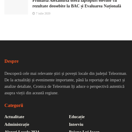
Primăria Alexandria oferă laptopuri elevilor cu
rezultate deosebite la BAC și Evaluarea Națională
7 iulie 2020
Despre
Descoperă cele mai relevante știri și povești locale din județul Teleorman.
De la actualități și evenimente importante, până la reportaje de impact și
analize detaliate, Cronica de Teleorman îți aduce o perspectivă autentică
asupra vieții din această regiune.
Categorii
Actualitate
Educație
Administrație
Interviu