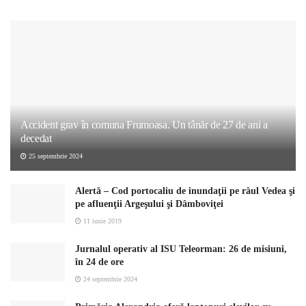
Accident grav în comuna Frumoasa. Un tânăr de 27 de ani a
decedat
25 septembrie 2024
Alertă – Cod portocaliu de inundaţii pe râul Vedea şi
pe afluenţii Argeşului şi Dâmboviţei
11 iunie 2019
Jurnalul operativ al ISU Teleorman: 26 de misiuni,
în 24 de ore
24 septembrie 2024