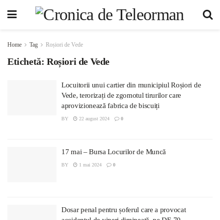
Home
Tag
Roșiori de Vede
Etichetă:
Roșiori de Vede
Locuitorii unui cartier din municipiul Roșiori de
Vede, terorizați de zgomotul tirurilor care
aprovizionează fabrica de biscuiți
BY
22 august 2024
0
17 mai – Bursa Locurilor de Muncă
BY
1 mai 2024
0
Dosar penal pentru șoferul care a provocat
accidentul de vineri dimineață, pe DE 70