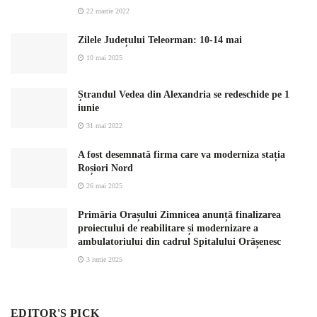
22 martie 2022
Zilele Județului Teleorman: 10-14 mai
10 mai 2025
Ștrandul Vedea din Alexandria se redeschide pe 1
iunie
31 mai 2022
A fost desemnată firma care va moderniza stația
Roșiori Nord
26 mai 2025
Primăria Orașului Zimnicea anunță finalizarea
proiectului de reabilitare și modernizare a
ambulatoriului din cadrul Spitalului Orășenesc
3 iunie 2025
EDITOR'S PICK