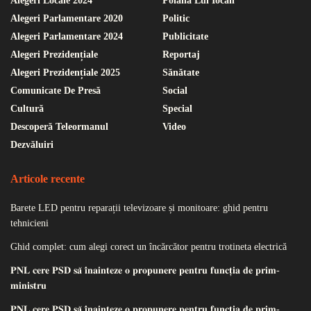
Alegeri Locale 2024
Poiana Lui Iocan
Alegeri Parlamentare 2020
Politic
Alegeri Parlamentare 2024
Publicitate
Alegeri Prezidențiale
Reportaj
Alegeri Prezidențiale 2025
Sănătate
Comunicate De Presă
Social
Cultură
Special
Descoperă Teleormanul
Video
Dezvăluiri
Articole recente
Barete LED pentru reparații televizoare și monitoare: ghid pentru
tehnicieni
Ghid complet: cum alegi corect un încărcător pentru trotineta electrică
𝐏𝐍𝐋 𝐜𝐞𝐫𝐞 𝐏𝐒𝐃 𝐬𝐚̆ 𝐢̂𝐧𝐚𝐢𝐧𝐭𝐞𝐳𝐞 𝐨 𝐩𝐫𝐨𝐩𝐮𝐧𝐞𝐫𝐞 𝐩𝐞𝐧𝐭𝐫𝐮 𝐟𝐮𝐧𝐜𝐭̦𝐢𝐚 𝐝𝐞 𝐩𝐫𝐢𝐦-
𝐦𝐢𝐧𝐢𝐬𝐭𝐫𝐮
𝐏𝐍𝐋 𝐜𝐞𝐫𝐞 𝐏𝐒𝐃 𝐬𝐚̆ 𝐢̂𝐧𝐚𝐢𝐧𝐭𝐞𝐳𝐞 𝐨 𝐩𝐫𝐨𝐩𝐮𝐧𝐞𝐫𝐞 𝐩𝐞𝐧𝐭𝐫𝐮 𝐟𝐮𝐧𝐜𝐭̦𝐢𝐚 𝐝𝐞 𝐩𝐫𝐢𝐦-