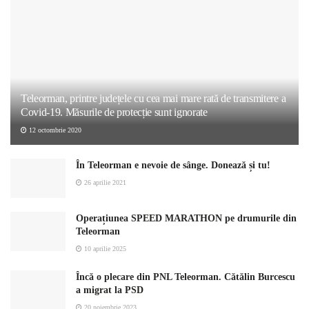
Teleorman, printre județele cu cea mai mare rată de transmitere a
Covid-19. Măsurile de protecție sunt ignorate
12 octombrie 2020
În Teleorman e nevoie de sânge. Donează și tu!
26 aprilie 2021
Operațiunea SPEED MARATHON pe drumurile din
Teleorman
10 aprilie 2025
Încă o plecare din PNL Teleorman. Cătălin Burcescu
a migrat la PSD
20 noiembrie 2023