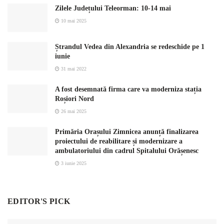
Zilele Județului Teleorman: 10-14 mai
10 mai 2025
Ștrandul Vedea din Alexandria se redeschide pe 1
iunie
31 mai 2022
A fost desemnată firma care va moderniza stația
Roșiori Nord
26 mai 2025
Primăria Orașului Zimnicea anunță finalizarea
proiectului de reabilitare și modernizare a
ambulatoriului din cadrul Spitalului Orășenesc
3 iunie 2025
EDITOR'S PICK