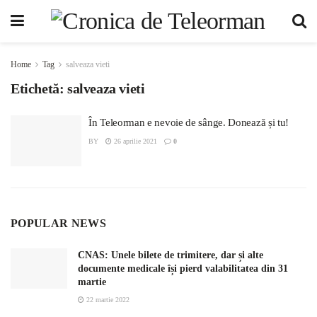
Home
Tag
salveaza vieti
Etichetă:
salveaza vieti
În Teleorman e nevoie de sânge. Donează și tu!
BY
26 aprilie 2021
0
POPULAR NEWS
CNAS: Unele bilete de trimitere, dar și alte
documente medicale își pierd valabilitatea din 31
martie
22 martie 2022