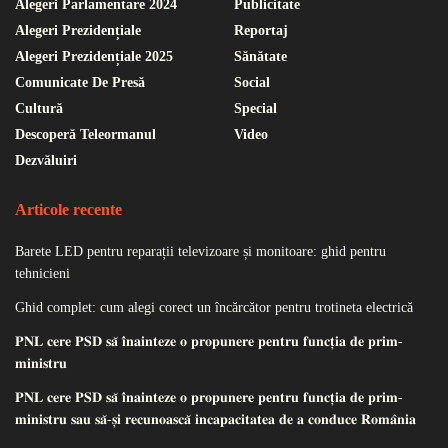
Alegeri Parlamentare 2024
Publicitate
Alegeri Prezidențiale
Reportaj
Alegeri Prezidențiale 2025
Sănătate
Comunicate De Presă
Social
Cultură
Special
Descoperă Teleormanul
Video
Dezvăluiri
Articole recente
Barete LED pentru reparații televizoare și monitoare: ghid pentru
tehnicieni
Ghid complet: cum alegi corect un încărcător pentru trotineta electrică
𝐏𝐍𝐋 𝐜𝐞𝐫𝐞 𝐏𝐒𝐃 𝐬𝐚̆ 𝐢̂𝐧𝐚𝐢𝐧𝐭𝐞𝐳𝐞 𝐨 𝐩𝐫𝐨𝐩𝐮𝐧𝐞𝐫𝐞 𝐩𝐞𝐧𝐭𝐫𝐮 𝐟𝐮𝐧𝐜𝐭̦𝐢𝐚 𝐝𝐞 𝐩𝐫𝐢𝐦-
𝐦𝐢𝐧𝐢𝐬𝐭𝐫𝐮
𝐏𝐍𝐋 𝐜𝐞𝐫𝐞 𝐏𝐒𝐃 𝐬𝐚̆ 𝐢̂𝐧𝐚𝐢𝐧𝐭𝐞𝐳𝐞 𝐨 𝐩𝐫𝐨𝐩𝐮𝐧𝐞𝐫𝐞 𝐩𝐞𝐧𝐭𝐫𝐮 𝐟𝐮𝐧𝐜𝐭̦𝐢𝐚 𝐝𝐞 𝐩𝐫𝐢𝐦-
𝐦𝐢𝐧𝐢𝐬𝐭𝐫𝐮 𝐬𝐚𝐮 𝐬𝐚̆-𝐬̦𝐢 𝐫𝐞𝐜𝐮𝐧𝐨𝐚𝐬𝐜𝐚̆ 𝐢𝐧𝐜𝐚𝐩𝐚𝐜𝐢𝐭𝐚𝐭𝐞𝐚 𝐝𝐞 𝐚 𝐜𝐨𝐧𝐝𝐮𝐜𝐞 𝐑𝐨𝐦𝐚̂𝐧𝐢𝐚