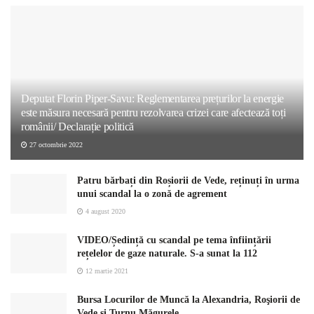
Deputat Florin Piper-Savu: Reglementarea prețurilor la energie
este măsura necesară pentru rezolvarea crizei care afectează toți
românii/ Declarație politică
27 octombrie 2022
Patru bărbați din Roșiorii de Vede, reținuți în urma
unui scandal la o zonă de agrement
4 august 2020
VIDEO/Ședință cu scandal pe tema înființării
rețelelor de gaze naturale. S-a sunat la 112
12 martie 2021
Bursa Locurilor de Muncă la Alexandria, Roşiorii de
Vede şi Turnu Măgurele