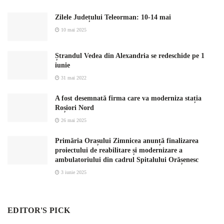
Zilele Județului Teleorman: 10-14 mai
10 mai 2025
Ștrandul Vedea din Alexandria se redeschide pe 1
iunie
31 mai 2022
A fost desemnată firma care va moderniza stația
Roșiori Nord
26 mai 2025
Primăria Orașului Zimnicea anunță finalizarea
proiectului de reabilitare și modernizare a
ambulatoriului din cadrul Spitalului Orășenesc
3 iunie 2025
EDITOR'S PICK