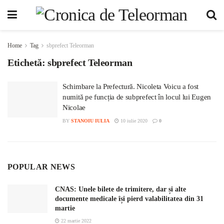
Home
Tag
sbprefect Teleorman
Etichetă:
sbprefect Teleorman
Schimbare la Prefectură. Nicoleta Voicu a fost
numită pe funcția de subprefect în locul lui Eugen
Nicolae
BY
STANOIU IULIA
10 iulie 2020
0
POPULAR NEWS
CNAS: Unele bilete de trimitere, dar și alte
documente medicale își pierd valabilitatea din 31
martie
22 martie 2022