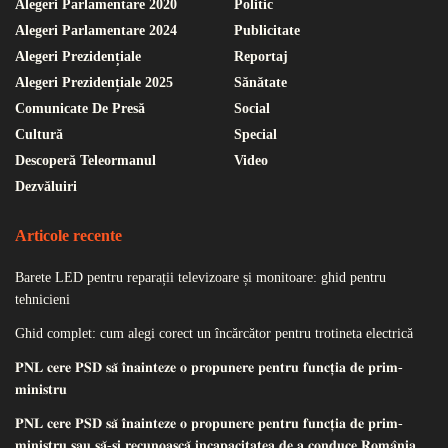
Alegeri Parlamentare 2020
Politic
Alegeri Parlamentare 2024
Publicitate
Alegeri Prezidențiale
Reportaj
Alegeri Prezidențiale 2025
Sănătate
Comunicate De Presă
Social
Cultură
Special
Descoperă Teleormanul
Video
Dezvăluiri
Articole recente
Barete LED pentru reparații televizoare și monitoare: ghid pentru
tehnicieni
Ghid complet: cum alegi corect un încărcător pentru trotineta electrică
𝐏𝐍𝐋 𝐜𝐞𝐫𝐞 𝐏𝐒𝐃 𝐬𝐚̆ 𝐢̂𝐧𝐚𝐢𝐧𝐭𝐞𝐳𝐞 𝐨 𝐩𝐫𝐨𝐩𝐮𝐧𝐞𝐫𝐞 𝐩𝐞𝐧𝐭𝐫𝐮 𝐟𝐮𝐧𝐜𝐭̦𝐢𝐚 𝐝𝐞 𝐩𝐫𝐢𝐦-
𝐦𝐢𝐧𝐢𝐬𝐭𝐫𝐮
𝐏𝐍𝐋 𝐜𝐞𝐫𝐞 𝐏𝐒𝐃 𝐬𝐚̆ 𝐢̂𝐧𝐚𝐢𝐧𝐭𝐞𝐳𝐞 𝐨 𝐩𝐫𝐨𝐩𝐮𝐧𝐞𝐫𝐞 𝐩𝐞𝐧𝐭𝐫𝐮 𝐟𝐮𝐧𝐜𝐭̦𝐢𝐚 𝐝𝐞 𝐩𝐫𝐢𝐦-
𝐦𝐢𝐧𝐢𝐬𝐭𝐫𝐮 𝐬𝐚𝐮 𝐬𝐚̆-𝐬̦𝐢 𝐫𝐞𝐜𝐮𝐧𝐨𝐚𝐬𝐜𝐚̆ 𝐢𝐧𝐜𝐚𝐩𝐚𝐜𝐢𝐭𝐚𝐭𝐞𝐚 𝐝𝐞 𝐚 𝐜𝐨𝐧𝐝𝐮𝐜𝐞 𝐑𝐨𝐦𝐚̂𝐧𝐢𝐚