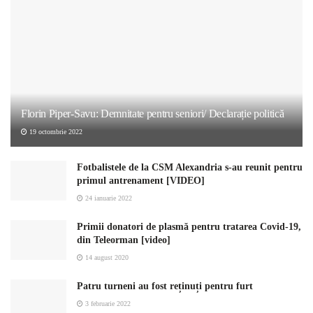
Florin Piper-Savu: Demnitate pentru seniori/ Declarație politică
19 octombrie 2022
Fotbalistele de la CSM Alexandria s-au reunit pentru
primul antrenament [VIDEO]
24 ianuarie 2022
Primii donatori de plasmă pentru tratarea Covid-19,
din Teleorman [video]
14 august 2020
Patru turneni au fost reținuți pentru furt
3 februarie 2022