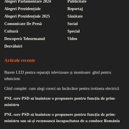
Alegeri Parlamentare 2024
Publicitate
Alegeri Prezidențiale
Reportaj
Alegeri Prezidențiale 2025
Sănătate
Comunicate De Presă
Social
Cultură
Special
Descoperă Teleormanul
Video
Dezvăluiri
Articole recente
Barete LED pentru reparații televizoare și monitoare: ghid pentru
tehnicieni
Ghid complet: cum alegi corect un încărcător pentru trotineta electrică
𝐏𝐍𝐋 𝐜𝐞𝐫𝐞 𝐏𝐒𝐃 𝐬𝐚̆ 𝐢̂𝐧𝐚𝐢𝐧𝐭𝐞𝐳𝐞 𝐨 𝐩𝐫𝐨𝐩𝐮𝐧𝐞𝐫𝐞 𝐩𝐞𝐧𝐭𝐫𝐮 𝐟𝐮𝐧𝐜𝐭̦𝐢𝐚 𝐝𝐞 𝐩𝐫𝐢𝐦-
𝐦𝐢𝐧𝐢𝐬𝐭𝐫𝐮
𝐏𝐍𝐋 𝐜𝐞𝐫𝐞 𝐏𝐒𝐃 𝐬𝐚̆ 𝐢̂𝐧𝐚𝐢𝐧𝐭𝐞𝐳𝐞 𝐨 𝐩𝐫𝐨𝐩𝐮𝐧𝐞𝐫𝐞 𝐩𝐞𝐧𝐭𝐫𝐮 𝐟𝐮𝐧𝐜𝐭̦𝐢𝐚 𝐝𝐞 𝐩𝐫𝐢𝐦-
𝐦𝐢𝐧𝐢𝐬𝐭𝐫𝐮 𝐬𝐚𝐮 𝐬𝐚̆-𝐬̦𝐢 𝐫𝐞𝐜𝐮𝐧𝐨𝐚𝐬𝐜𝐚̆ 𝐢𝐧𝐜𝐚𝐩𝐚𝐜𝐢𝐭𝐚𝐭𝐞𝐚 𝐝𝐞 𝐚 𝐜𝐨𝐧𝐝𝐮𝐜𝐞 𝐑𝐨𝐦𝐚̂𝐧𝐢𝐚