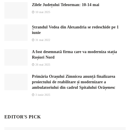
Zilele Județului Teleorman: 10-14 mai
10 mai 2025
Ștrandul Vedea din Alexandria se redeschide pe 1
iunie
31 mai 2022
A fost desemnată firma care va moderniza stația
Roșiori Nord
26 mai 2025
Primăria Orașului Zimnicea anunță finalizarea
proiectului de reabilitare și modernizare a
ambulatoriului din cadrul Spitalului Orășenesc
3 iunie 2025
EDITOR'S PICK