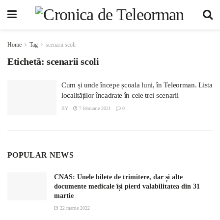
Home
Tag
scenarii scoli
Etichetă:
scenarii scoli
Cum și unde începe școala luni, în Teleorman. Lista
localităților încadrate în cele trei scenarii
BY
7 februarie 2021
0
POPULAR NEWS
CNAS: Unele bilete de trimitere, dar și alte
documente medicale își pierd valabilitatea din 31
martie
22 martie 2022