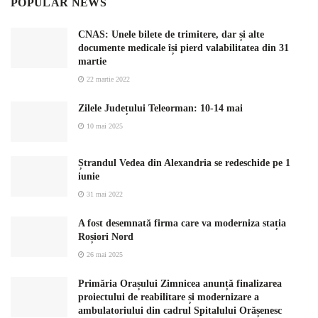
POPULAR NEWS
CNAS: Unele bilete de trimitere, dar și alte
documente medicale își pierd valabilitatea din 31
martie
22 martie 2022
Zilele Județului Teleorman: 10-14 mai
10 mai 2025
Ștrandul Vedea din Alexandria se redeschide pe 1
iunie
31 mai 2022
A fost desemnată firma care va moderniza stația
Roșiori Nord
26 mai 2025
Primăria Orașului Zimnicea anunță finalizarea
proiectului de reabilitare și modernizare a
ambulatoriului din cadrul Spitalului Orășenesc