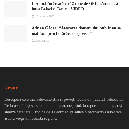
Cisternă încărcată cu 12 tone de GPL, răsturnată
între Balaci și Tecuci | VIDEO
12 ianuarie 2022
Adrian Gâdea: “Atestarea domeniului public nu se
mai face prin hotărâre de guvern”
2 iulie 2019
Despre
Descoperă cele mai relevante știri și povești locale din județul Teleorman.
De la actualități și evenimente importante, până la reportaje de impact și
analize detaliate, Cronica de Teleorman îți aduce o perspectivă autentică
asupra vieții din această regiune.