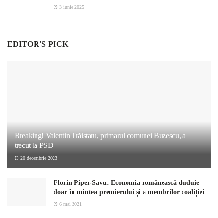
3 iunie 2025
EDITOR'S PICK
Breaking! Valentin Trăistaru, primarul comunei Buzescu, a
trecut la PSD
20 decembrie 2023
Florin Piper-Savu: Economia românească duduie
doar în mintea premierului și a membrilor coaliției
6 mai 2021