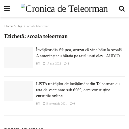
Home
Tag
scoala teleorman
Etichetă:
scoala teleorman
Învățător din Siliștea, acuzat că vine băut la școală.
A amenințat cu bătaia pe tatăl unui elev | AUDIO
BY
17 mai 2022
1
LISTA unităților de învățământ din Teleorman cu
rata de vaccinare sub 60%, care vor susține
cursurile online
BY
5 noiembrie 2021
0