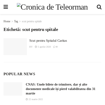
Home
Tag
scut pentru spitale
Etichetă:
scut pentru spitale
Scut pentru Spitalul Caritas
BY
5 aprilie 2020
0
POPULAR NEWS
CNAS: Unele bilete de trimitere, dar și alte
documente medicale își pierd valabilitatea din 31
martie
22 martie 2022