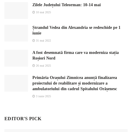
Zilele Județului Teleorman: 10-14 mai
10 mai 2025
Ștrandul Vedea din Alexandria se redeschide pe 1
iunie
31 mai 2022
A fost desemnată firma care va moderniza stația
Roșiori Nord
26 mai 2025
Primăria Orașului Zimnicea anunță finalizarea
proiectului de reabilitare și modernizare a
ambulatoriului din cadrul Spitalului Orășenesc
3 iunie 2025
EDITOR'S PICK