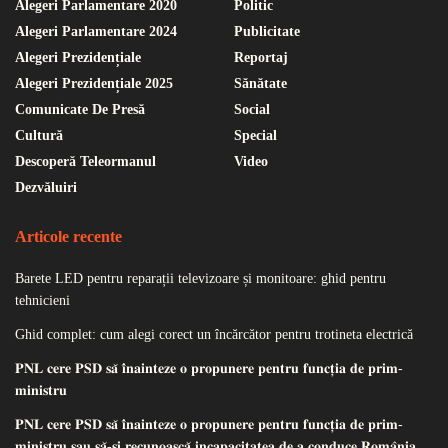
Alegeri Parlamentare 2020
Politic
Alegeri Parlamentare 2024
Publicitate
Alegeri Prezidențiale
Reportaj
Alegeri Prezidențiale 2025
Sănătate
Comunicate De Presă
Social
Cultură
Special
Descoperă Teleormanul
Video
Dezvăluiri
Articole recente
Barete LED pentru reparații televizoare și monitoare: ghid pentru
tehnicieni
Ghid complet: cum alegi corect un încărcător pentru trotineta electrică
𝐏𝐍𝐋 𝐜𝐞𝐫𝐞 𝐏𝐒𝐃 𝐬𝐚̆ 𝐢̂𝐧𝐚𝐢𝐧𝐭𝐞𝐳𝐞 𝐨 𝐩𝐫𝐨𝐩𝐮𝐧𝐞𝐫𝐞 𝐩𝐞𝐧𝐭𝐫𝐮 𝐟𝐮𝐧𝐜𝐭̦𝐢𝐚 𝐝𝐞 𝐩𝐫𝐢𝐦-
𝐦𝐢𝐧𝐢𝐬𝐭𝐫𝐮
𝐏𝐍𝐋 𝐜𝐞𝐫𝐞 𝐏𝐒𝐃 𝐬𝐚̆ 𝐢̂𝐧𝐚𝐢𝐧𝐭𝐞𝐳𝐞 𝐨 𝐩𝐫𝐨𝐩𝐮𝐧𝐞𝐫𝐞 𝐩𝐞𝐧𝐭𝐫𝐮 𝐟𝐮𝐧𝐜𝐭̦𝐢𝐚 𝐝𝐞 𝐩𝐫𝐢𝐦-
𝐦𝐢𝐧𝐢𝐬𝐭𝐫𝐮 𝐬𝐚𝐮 𝐬𝐚̆-𝐬̦𝐢 𝐫𝐞𝐜𝐮𝐧𝐨𝐚𝐬𝐜𝐚̆ 𝐢𝐧𝐜𝐚𝐩𝐚𝐜𝐢𝐭𝐚𝐭𝐞𝐚 𝐝𝐞 𝐚 𝐜𝐨𝐧𝐝𝐮𝐜𝐞 𝐑𝐨𝐦𝐚̂𝐧𝐢𝐚