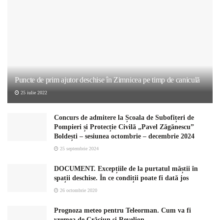
Puncte de prim ajutor deschise în Zimnicea pe timp de caniculă
25 iulie 2022
Concurs de admitere la Școala de Subofițeri de
Pompieri și Protecție Civilă „Pavel Zăgănescu”
Boldești – sesiunea octombrie – decembrie 2024
25 septembrie 2024
DOCUMENT. Excepțiile de la purtatul măștii în
spații deschise. În ce condiții poate fi dată jos
26 octombrie 2020
Prognoza meteo pentru Teleorman. Cum va fi
vremea de Crăciun și Revelion