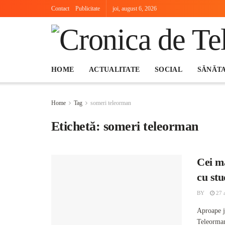
Contact
Publicitate
joi, august 6, 2026
HOME
ACTUALITATE
SOCIAL
SĂNĂT
Home
Tag
someri teleorman
Etichetă:
someri teleorman
Cei m
cu stu
BY
27 a
Aproape j
Teleorman 