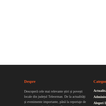
Despre
Categor
Actualit
Descoperă cele mai relevante știri și povești
locale din județul Teleorman. De la actualități
Administ
și evenimente importante, până la reportaje de
Alegeri 