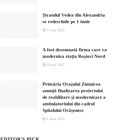
Ștrandul Vedea din Alexandria
se redeschide pe 1 iunie
31 mai 2022
A fost desemnată firma care va
moderniza stația Roșiori Nord
26 mai 2025
Primăria Orașului Zimnicea
anunță finalizarea proiectului
de reabilitare și modernizare a
ambulatoriului din cadrul
Spitalului Orășenesc
3 iunie 2025
EDITOR'S PICK