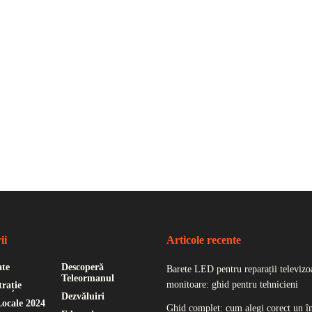
ii
Articole recente
ate
Descoperă
Barete LED pentru reparații televizoa
Teleormanul
monitoare: ghid pentru tehnicieni
rație
Dezvăluiri
Locale 2024
Ghid complet: cum alegi corect un î