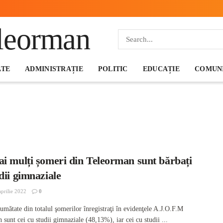
ATE
ADMINISTRAȚIE
POLITIC
EDUCAȚIE
COMUNI
ai mulți șomeri din Teleorman sunt bărbați
dii gimnaziale
prilie 2022
0
umătate din totalul şomerilor înregistraţi în evidenţele A.J.O.F.M
sunt cei cu studii gimnaziale (48,13%), iar cei cu studii ...