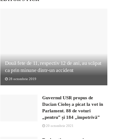
Două fete de 11, respectiv 12 de ani, au scăpat
ca prin minune dintr-un accident
28 octombrie 2019
Guvernul USR propus de
Dacian Cioloș a picat la vot în
Parlament. 88 de voturi
„pentru” și 184 „împotrivă”
20 octombrie 2021