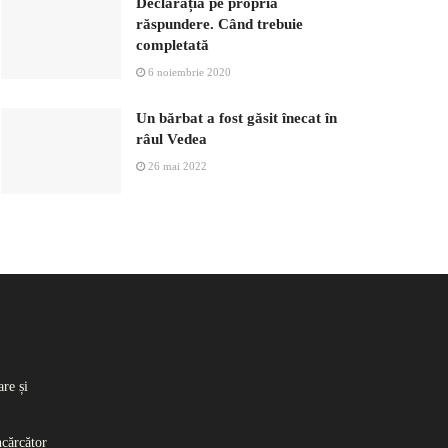
Declarația pe propria
răspundere. Când trebuie
completată
6 noiembrie 2020
Un bărbat a fost găsit înecat în
râul Vedea
26 mai 2022
re și
ncărcător