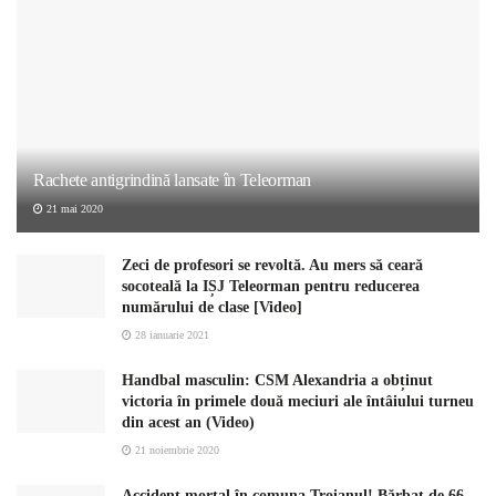
Rachete antigrindină lansate în Teleorman
21 mai 2020
Zeci de profesori se revoltă. Au mers să ceară
socoteală la IȘJ Teleorman pentru reducerea
numărului de clase [Video]
28 ianuarie 2021
Handbal masculin: CSM Alexandria a obținut
victoria în primele două meciuri ale întâiului turneu
din acest an (Video)
21 noiembrie 2020
Accident mortal în comuna Troianul! Bărbat de 66