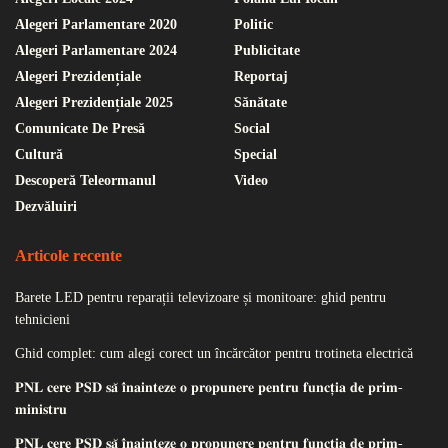
Alegeri Parlamentare 2020
Politic
Alegeri Parlamentare 2024
Publicitate
Alegeri Prezidențiale
Reportaj
Alegeri Prezidențiale 2025
Sănătate
Comunicate De Presă
Social
Cultură
Special
Descoperă Teleormanul
Video
Dezvăluiri
Articole recente
Barete LED pentru reparații televizoare și monitoare: ghid pentru
tehnicieni
Ghid complet: cum alegi corect un încărcător pentru trotineta electrică
𝐏𝐍𝐋 𝐜𝐞𝐫𝐞 𝐏𝐒𝐃 𝐬𝐚̆ 𝐢̂𝐧𝐚𝐢𝐧𝐭𝐞𝐳𝐞 𝐨 𝐩𝐫𝐨𝐩𝐮𝐧𝐞𝐫𝐞 𝐩𝐞𝐧𝐭𝐫𝐮 𝐟𝐮𝐧𝐜𝐭̦𝐢𝐚 𝐝𝐞 𝐩𝐫𝐢𝐦-
𝐦𝐢𝐧𝐢𝐬𝐭𝐫𝐮
𝐏𝐍𝐋 𝐜𝐞𝐫𝐞 𝐏𝐒𝐃 𝐬𝐚̆ 𝐢̂𝐧𝐚𝐢𝐧𝐭𝐞𝐳𝐞 𝐨 𝐩𝐫𝐨𝐩𝐮𝐧𝐞𝐫𝐞 𝐩𝐞𝐧𝐭𝐫𝐮 𝐟𝐮𝐧𝐜𝐭̦𝐢𝐚 𝐝𝐞 𝐩𝐫𝐢𝐦-