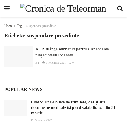
Home
Tag
suspendare presedinte
Etichetă:
suspendare presedinte
AUR strânge semnături pentru suspendarea
președintelui Iohannis
BY
1 noiembrie 2021
0
POPULAR NEWS
CNAS: Unele bilete de trimitere, dar și alte
documente medicale își pierd valabilitatea din 31
martie
22 martie 2022