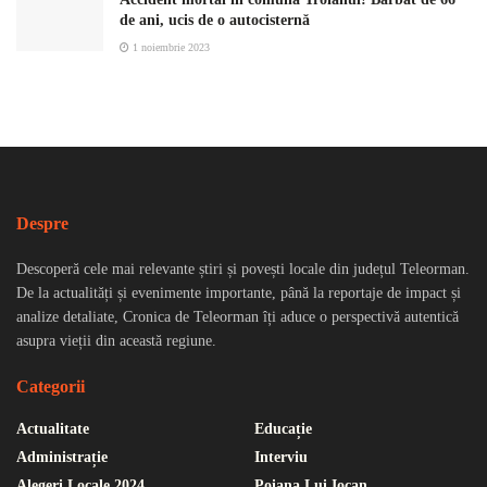
de ani, ucis de o autocisternă
1 noiembrie 2023
Despre
Descoperă cele mai relevante știri și povești locale din județul Teleorman.
De la actualități și evenimente importante, până la reportaje de impact și
analize detaliate, Cronica de Teleorman îți aduce o perspectivă autentică
asupra vieții din această regiune.
Categorii
Actualitate
Educație
Administrație
Interviu
Alegeri Locale 2024
Poiana Lui Iocan