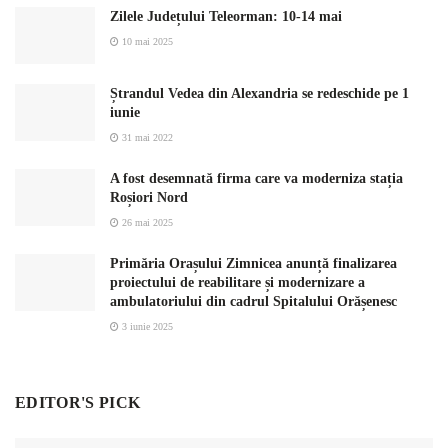
Zilele Județului Teleorman: 10-14 mai
10 mai 2025
Ștrandul Vedea din Alexandria se redeschide pe 1
iunie
31 mai 2022
A fost desemnată firma care va moderniza stația
Roșiori Nord
26 mai 2025
Primăria Orașului Zimnicea anunță finalizarea
proiectului de reabilitare și modernizare a
ambulatoriului din cadrul Spitalului Orășenesc
3 iunie 2025
EDITOR'S PICK