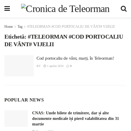
Home
Tag
#TELEORMAN #COD PORTOCALIU DE VÂNT# VIJELII
Etichetă:
#TELEORMAN #COD PORTOCALIU
DE VÂNT# VIJELII
Cod portocaliu de vânt, marți, în Teleorman!
BY
1 aprilie 2024
0
POPULAR NEWS
CNAS: Unele bilete de trimitere, dar și alte
documente medicale își pierd valabilitatea din 31
martie