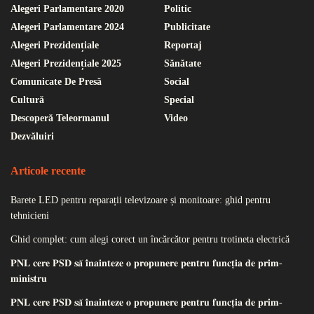
Alegeri Parlamentare 2020
Politic
Alegeri Parlamentare 2024
Publicitate
Alegeri Prezidențiale
Reportaj
Alegeri Prezidențiale 2025
Sănătate
Comunicate De Presă
Social
Cultură
Special
Descoperă Teleormanul
Video
Dezvăluiri
Articole recente
Barete LED pentru reparații televizoare și monitoare: ghid pentru
tehnicieni
Ghid complet: cum alegi corect un încărcător pentru trotineta electrică
𝐏𝐍𝐋 𝐜𝐞𝐫𝐞 𝐏𝐒𝐃 𝐬𝐚̆ 𝐢̂𝐧𝐚𝐢𝐧𝐭𝐞𝐳𝐞 𝐨 𝐩𝐫𝐨𝐩𝐮𝐧𝐞𝐫𝐞 𝐩𝐞𝐧𝐭𝐫𝐮 𝐟𝐮𝐧𝐜𝐭̦𝐢𝐚 𝐝𝐞 𝐩𝐫𝐢𝐦-
𝐦𝐢𝐧𝐢𝐬𝐭𝐫𝐮
𝐏𝐍𝐋 𝐜𝐞𝐫𝐞 𝐏𝐒𝐃 𝐬𝐚̆ 𝐢̂𝐧𝐚𝐢𝐧𝐭𝐞𝐳𝐞 𝐨 𝐩𝐫𝐨𝐩𝐮𝐧𝐞𝐫𝐞 𝐩𝐞𝐧𝐭𝐫𝐮 𝐟𝐮𝐧𝐜𝐭̦𝐢𝐚 𝐝𝐞 𝐩𝐫𝐢𝐦-