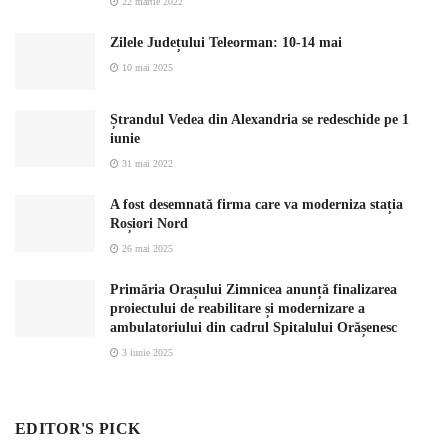
22 martie 2022
Zilele Județului Teleorman: 10-14 mai
10 mai 2025
Ștrandul Vedea din Alexandria se redeschide pe 1
iunie
31 mai 2022
A fost desemnată firma care va moderniza stația
Roșiori Nord
26 mai 2025
Primăria Orașului Zimnicea anunță finalizarea
proiectului de reabilitare și modernizare a
ambulatoriului din cadrul Spitalului Orășenesc
3 iunie 2025
EDITOR'S PICK