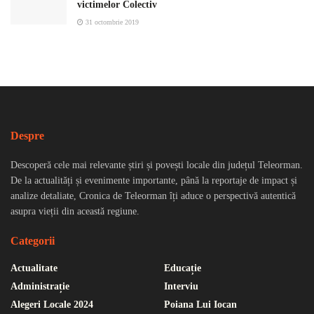
victimelor Colectiv
31 octombrie 2019
Despre
Descoperă cele mai relevante știri și povești locale din județul Teleorman.
De la actualități și evenimente importante, până la reportaje de impact și
analize detaliate, Cronica de Teleorman îți aduce o perspectivă autentică
asupra vieții din această regiune.
Categorii
Actualitate
Educație
Administrație
Interviu
Alegeri Locale 2024
Poiana Lui Iocan