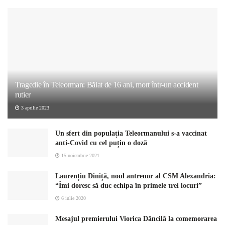
Tragedie în Teleorman: Băiat de 16 ani, mort într-un accident
rutier
3 aprilie 2023
Un sfert din populația Teleormanului s-a vaccinat
anti-Covid cu cel puțin o doză
15 noiembrie 2021
Laurențiu Diniță, noul antrenor al CSM Alexandria:
“Îmi doresc să duc echipa în primele trei locuri”
6 iulie 2020
Mesajul premierului Viorica Dăncilă la comemorarea