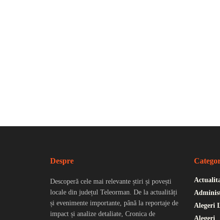
Despre
Categor
Actualit
Descoperă cele mai relevante știri și povești
locale din județul Teleorman. De la actualități
Administ
și evenimente importante, până la reportaje de
Alegeri 
impact și analize detaliate, Cronica de
Alegeri