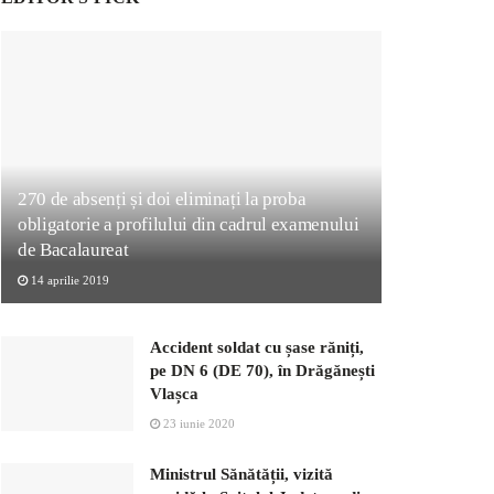
270 de absenți și doi eliminați la proba
obligatorie a profilului din cadrul examenului
de Bacalaureat
14 aprilie 2019
Accident soldat cu șase răniți,
pe DN 6 (DE 70), în Drăgănești
Vlașca
23 iunie 2020
Ministrul Sănătății, vizită