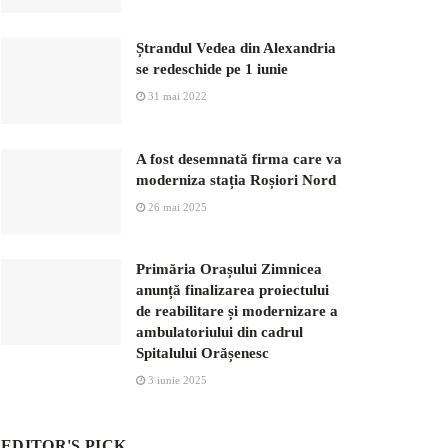
Ștrandul Vedea din Alexandria
se redeschide pe 1 iunie
31 mai 2022
A fost desemnată firma care va
moderniza stația Roșiori Nord
26 mai 2025
Primăria Orașului Zimnicea
anunță finalizarea proiectului
de reabilitare și modernizare a
ambulatoriului din cadrul
Spitalului Orășenesc
3 iunie 2025
EDITOR'S PICK