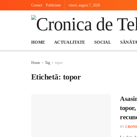
Contact
Publicitate
vineri, august 7, 2026
HOME
ACTUALITATE
SOCIAL
SĂNĂT
Home
Tag
topor
Etichetă:
topor
Asasin
topor,
recun
BY
CRONI