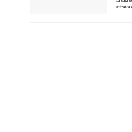
La data d
sesizarea 