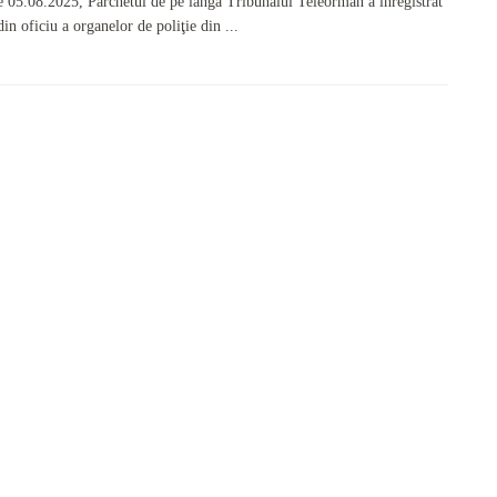
e 05.08.2025, Parchetul de pe lângă Tribunalul Teleorman a înregistrat
din oficiu a organelor de poliţie din ...