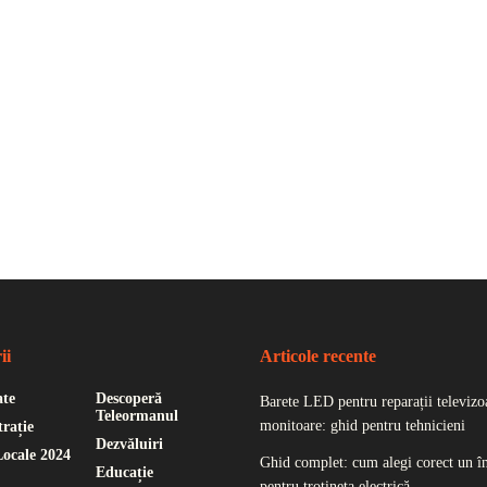
ii
Articole recente
ate
Descoperă
Barete LED pentru reparații televizoa
Teleormanul
monitoare: ghid pentru tehnicieni
rație
Dezvăluiri
Locale 2024
Ghid complet: cum alegi corect un î
Educație
pentru trotineta electrică