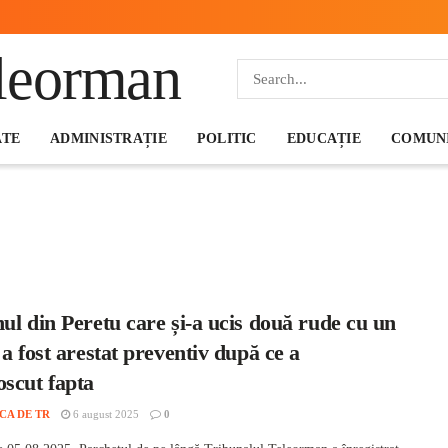
ATE
ADMINISTRAȚIE
POLITIC
EDUCAȚIE
COMUNI
ul din Peretu care și-a ucis două rude cu un
 a fost arestat preventiv după ce a
oscut fapta
CA DE TR
6 august 2025
0