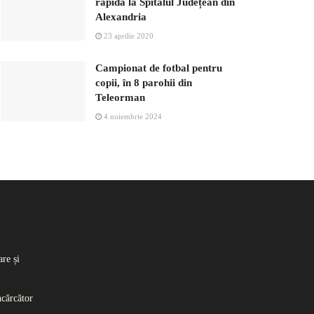
rapidă la Spitalul Județean din
Alexandria
23 aprilie 2020
Campionat de fotbal pentru
copii, în 8 parohii din
Teleorman
4 noiembrie 2024
re și
ncărcător