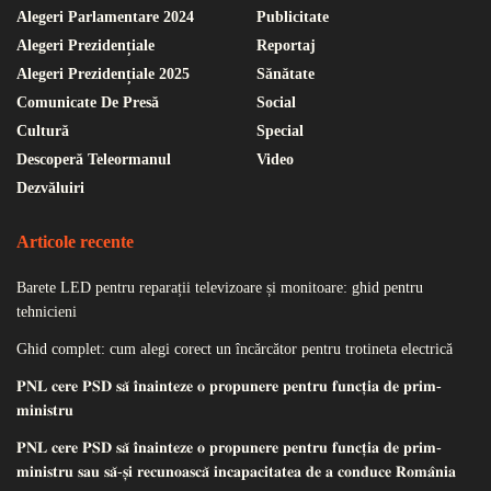
Alegeri Parlamentare 2024
Publicitate
Alegeri Prezidențiale
Reportaj
Alegeri Prezidențiale 2025
Sănătate
Comunicate De Presă
Social
Cultură
Special
Descoperă Teleormanul
Video
Dezvăluiri
Articole recente
Barete LED pentru reparații televizoare și monitoare: ghid pentru
tehnicieni
Ghid complet: cum alegi corect un încărcător pentru trotineta electrică
𝐏𝐍𝐋 𝐜𝐞𝐫𝐞 𝐏𝐒𝐃 𝐬𝐚̆ 𝐢̂𝐧𝐚𝐢𝐧𝐭𝐞𝐳𝐞 𝐨 𝐩𝐫𝐨𝐩𝐮𝐧𝐞𝐫𝐞 𝐩𝐞𝐧𝐭𝐫𝐮 𝐟𝐮𝐧𝐜𝐭̦𝐢𝐚 𝐝𝐞 𝐩𝐫𝐢𝐦-
𝐦𝐢𝐧𝐢𝐬𝐭𝐫𝐮
𝐏𝐍𝐋 𝐜𝐞𝐫𝐞 𝐏𝐒𝐃 𝐬𝐚̆ 𝐢̂𝐧𝐚𝐢𝐧𝐭𝐞𝐳𝐞 𝐨 𝐩𝐫𝐨𝐩𝐮𝐧𝐞𝐫𝐞 𝐩𝐞𝐧𝐭𝐫𝐮 𝐟𝐮𝐧𝐜𝐭̦𝐢𝐚 𝐝𝐞 𝐩𝐫𝐢𝐦-
𝐦𝐢𝐧𝐢𝐬𝐭𝐫𝐮 𝐬𝐚𝐮 𝐬𝐚̆-𝐬̦𝐢 𝐫𝐞𝐜𝐮𝐧𝐨𝐚𝐬𝐜𝐚̆ 𝐢𝐧𝐜𝐚𝐩𝐚𝐜𝐢𝐭𝐚𝐭𝐞𝐚 𝐝𝐞 𝐚 𝐜𝐨𝐧𝐝𝐮𝐜𝐞 𝐑𝐨𝐦𝐚̂𝐧𝐢𝐚