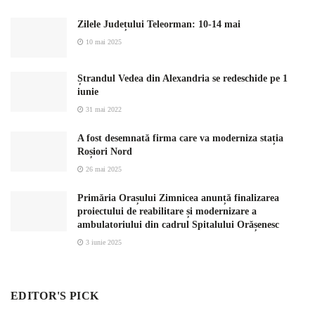
Zilele Județului Teleorman: 10-14 mai
10 mai 2025
Ștrandul Vedea din Alexandria se redeschide pe 1
iunie
31 mai 2022
A fost desemnată firma care va moderniza stația
Roșiori Nord
26 mai 2025
Primăria Orașului Zimnicea anunță finalizarea
proiectului de reabilitare și modernizare a
ambulatoriului din cadrul Spitalului Orășenesc
3 iunie 2025
EDITOR'S PICK