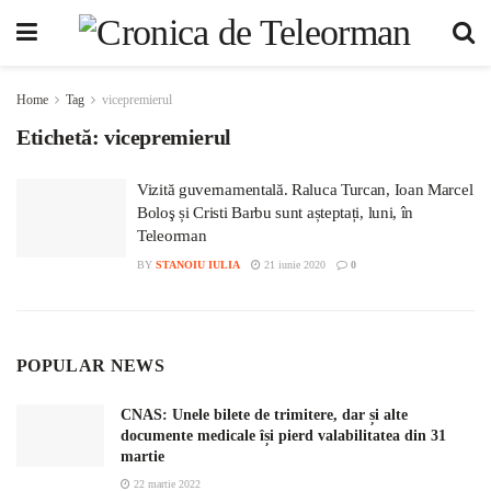
Home
Tag
vicepremierul
Etichetă:
vicepremierul
Vizită guvernamentală. Raluca Turcan, Ioan Marcel
Boloş și Cristi Barbu sunt așteptați, luni, în
Teleorman
BY
STANOIU IULIA
21 iunie 2020
0
POPULAR NEWS
CNAS: Unele bilete de trimitere, dar și alte
documente medicale își pierd valabilitatea din 31
martie
22 martie 2022