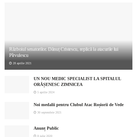
Războiul senatorilor. Dănuț Cristescu, replică la atacurile lui
Pîrvulescu
28 aprilie 2021
UN NOU MEDIC SPECIALIST LA SPITALUL
ORĂȘENESC ZIMNICEA
5 aprilie 2024
Noi medalii pentru Clubul Atac Roșiorii de Vede
30 septembrie 2021
Anunț Public
8 iulie 2020