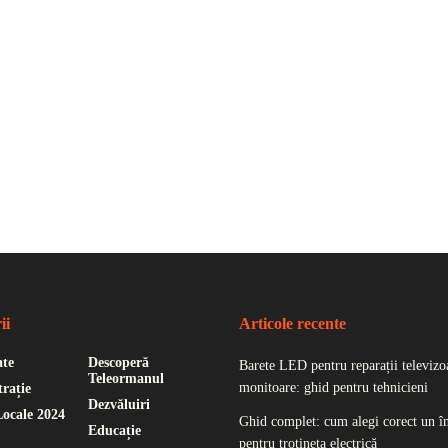
ii
Articole recente
ate
Descoperă
Barete LED pentru reparații televizoa
Teleormanul
monitoare: ghid pentru tehnicieni
rație
Dezvăluiri
Locale 2024
Ghid complet: cum alegi corect un î
Educație
pentru trotineta electrică