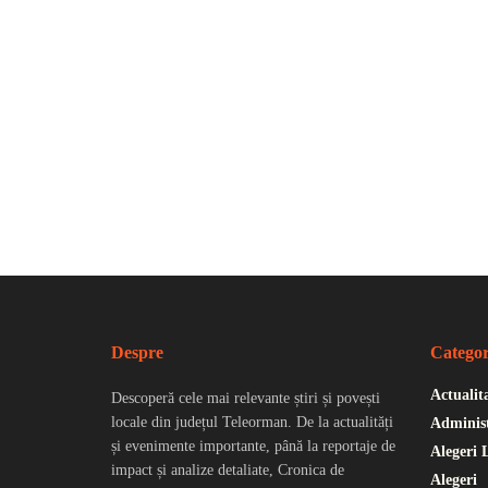
Despre
Categor
Actualit
Descoperă cele mai relevante știri și povești
locale din județul Teleorman. De la actualități
Administ
și evenimente importante, până la reportaje de
Alegeri 
impact și analize detaliate, Cronica de
Alegeri