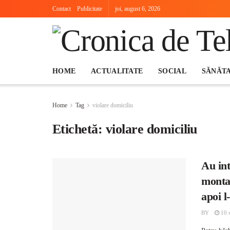
Contact
Publicitate
joi, august 6, 2026
HOME
ACTUALITATE
SOCIAL
SĂNĂT
Home
Tag
violare domiciliu
Etichetă:
violare domiciliu
Au int
montat
apoi l
BY
10 