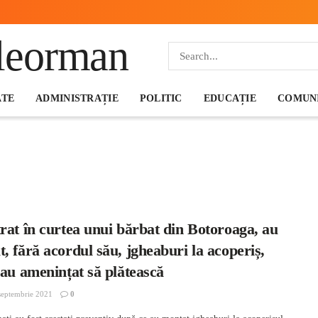
ATE
ADMINISTRAȚIE
POLITIC
EDUCAȚIE
COMUNI
rat în curtea unui bărbat din Botoroaga, au
, fără acordul său, jgheaburi la acoperiș,
-au amenințat să plătească
septembrie 2021
0