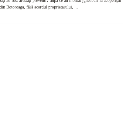
aţi au fost arestaţi preventiv după ce au montat jgheaburi la acoperişul
din Botoroaga, fără acordul proprietarului, ...