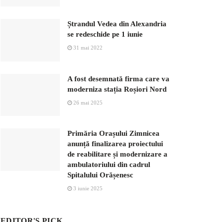
Ștrandul Vedea din Alexandria
se redeschide pe 1 iunie
31 mai 2022
A fost desemnată firma care va
moderniza stația Roșiori Nord
26 mai 2025
Primăria Orașului Zimnicea
anunță finalizarea proiectului
de reabilitare și modernizare a
ambulatoriului din cadrul
Spitalului Orășenesc
3 iunie 2025
EDITOR'S PICK