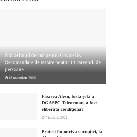
Noi definiții de caz pentru Covid-19.
Recomandare de testare pentru 14 categorii de
persoane
18 noiembrie 2020
Floarea Alesu, fosta șefă a
DGASPC Teleorman, a fost
eliberată condiționat
7 ianuarie 2021
Protest împotriva corupției, la