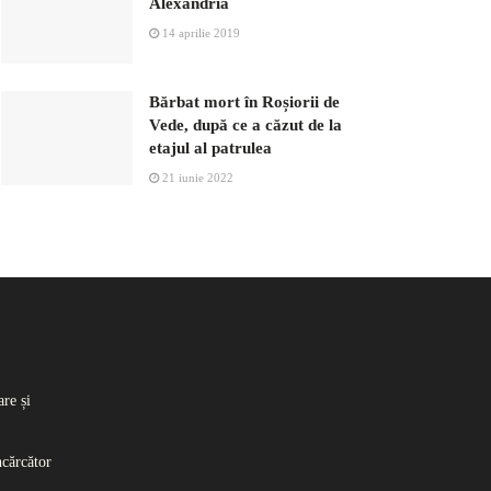
Alexandria
14 aprilie 2019
Bărbat mort în Roșiorii de
Vede, după ce a căzut de la
etajul al patrulea
21 iunie 2022
re și
ncărcător