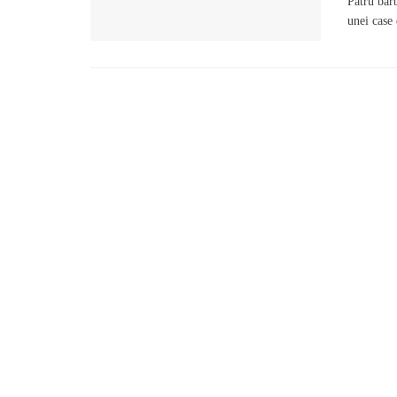
Patru bărb
unei case 