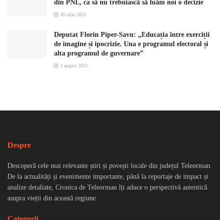
din PNL, ca să nu trebuiască să luăm noi o decizie
30 iulie 2021
Deputat Florin Piper-Savu: „Educația între exerciții
de imagine și ipocrizie. Una e programul electoral și
alta programul de guvernare”
3 august 2021
Despre
Descoperă cele mai relevante știri și povești locale din județul Teleorman.
De la actualități și evenimente importante, până la reportaje de impact și
analize detaliate, Cronica de Teleorman îți aduce o perspectivă autentică
asupra vieții din această regiune.
Categorii