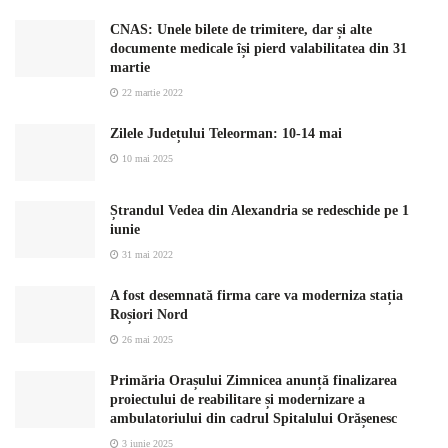
CNAS: Unele bilete de trimitere, dar și alte
documente medicale își pierd valabilitatea din 31
martie
22 martie 2022
Zilele Județului Teleorman: 10-14 mai
10 mai 2025
Ștrandul Vedea din Alexandria se redeschide pe 1
iunie
31 mai 2022
A fost desemnată firma care va moderniza stația
Roșiori Nord
26 mai 2025
Primăria Orașului Zimnicea anunță finalizarea
proiectului de reabilitare și modernizare a
ambulatoriului din cadrul Spitalului Orășenesc
3 iunie 2025