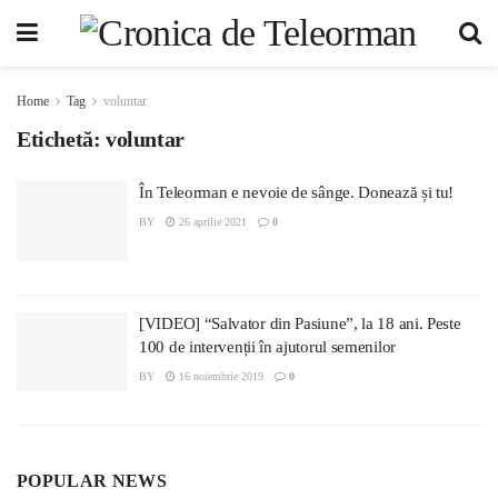
Home
Tag
voluntar
Etichetă:
voluntar
În Teleorman e nevoie de sânge. Donează și tu!
BY
26 aprilie 2021
0
[VIDEO] “Salvator din Pasiune”, la 18 ani. Peste
100 de intervenții în ajutorul semenilor
BY
16 noiembrie 2019
0
POPULAR NEWS