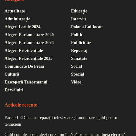
Actualitate
Educație
Administrație
Interviu
Alegeri Locale 2024
Poiana Lui Iocan
Alegeri Parlamentare 2020
Politic
Alegeri Parlamentare 2024
Publicitate
Alegeri Prezidențiale
Reportaj
Alegeri Prezidențiale 2025
Sănătate
Comunicate De Presă
Social
Cultură
Special
Descoperă Teleormanul
Video
Dezvăluiri
Articole recente
Barete LED pentru reparații televizoare și monitoare: ghid pentru
tehnicieni
Ghid complet: cum alegi corect un încărcător pentru trotineta electrică