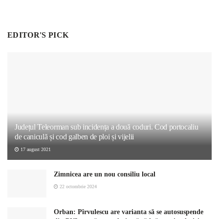
EDITOR'S PICK
Județul Teleorman sub incidența a două coduri. Cod portocaliu
de caniculă și cod galben de ploi și vijelii
17 august 2021
Zimnicea are un nou consiliu local
22 octombrie 2024
Orban: Pîrvulescu are varianta să se autosuspende