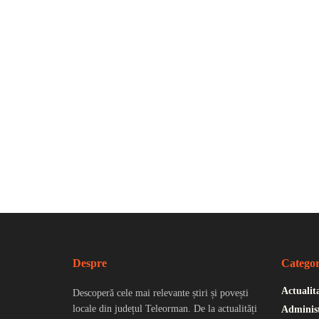
Despre
Categor
Actualit
Descoperă cele mai relevante știri și povești
locale din județul Teleorman. De la actualități
Administ