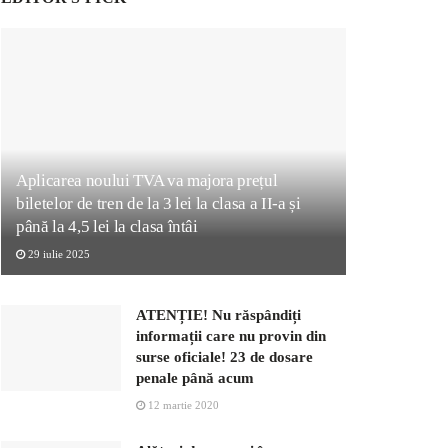
Aplicarea noului TVA va majora prețul
biletelor de tren de la 3 lei la clasa a II-a și
până la 4,5 lei la clasa întâi
29 iulie 2025
ATENȚIE! Nu răspândiți
informații care nu provin din
surse oficiale! 23 de dosare
penale până acum
12 martie 2020