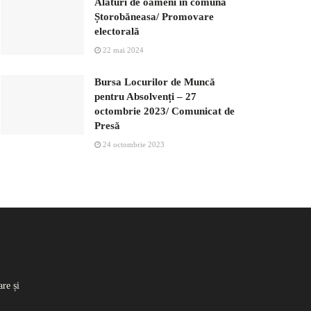
Alături de oameni în comuna
Ștorobăneasa/ Promovare
electorală
22 mai 2024
Bursa Locurilor de Muncă
pentru Absolvenți – 27
octombrie 2023/ Comunicat de
Presă
24 octombrie 2023
re și