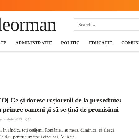
ATE
ADMINISTRAȚIE
POLITIC
EDUCAȚIE
COMUNI
] Ce-și doresc roșiorenii de la președinte:
a printre oameni și să se țină de promisiuni
noiembrie 2019
0
, în rând cu toți cetățenii României, au mers, duminică, să aleagă
le țării pentru următorii cinci ani. Au ieșit ...