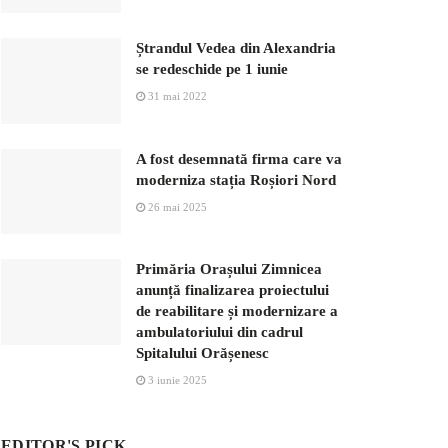
Ștrandul Vedea din Alexandria
se redeschide pe 1 iunie
31 mai 2022
A fost desemnată firma care va
moderniza stația Roșiori Nord
26 mai 2025
Primăria Orașului Zimnicea
anunță finalizarea proiectului
de reabilitare și modernizare a
ambulatoriului din cadrul
Spitalului Orășenesc
3 iunie 2025
EDITOR'S PICK