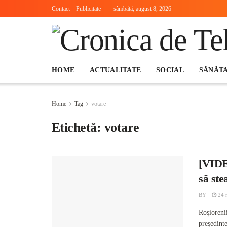
Contact
Publicitate
sâmbătă, august 8, 2026
HOME
ACTUALITATE
SOCIAL
SĂNĂT
Home
Tag
votare
Etichetă:
votare
[VIDEO
să ste
BY
24 
Roșiorenii
președinte