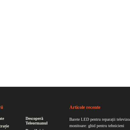
ii
Articole recente
ate
Descoperă
Barete LED pentru reparații televizoa
Teleormanul
monitoare: ghid pentru tehnicieni
rație