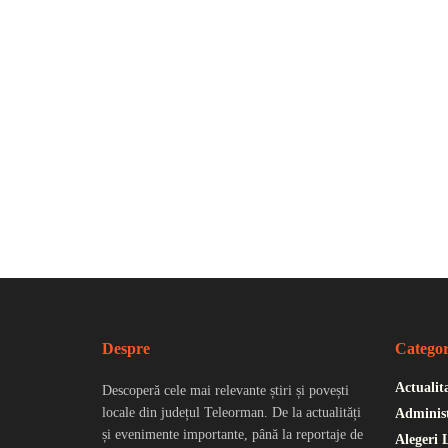
Despre
Categor
Actualit
Descoperă cele mai relevante știri și povești
locale din județul Teleorman. De la actualități
Administ
și evenimente importante, până la reportaje de
Alegeri 