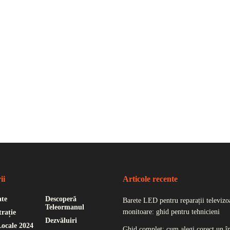
ii
Articole recente
ate
Descoperă
Barete LED pentru reparații televizoa
Teleormanul
monitoare: ghid pentru tehnicieni
rație
Dezvăluiri
Locale 2024
Ghid complet: cum alegi corect un î