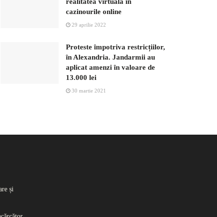
realitatea virtuală în
cazinourile online
29 aprilie 2022
Proteste împotriva restricțiilor,
în Alexandria. Jandarmii au
aplicat amenzi în valoare de
13.000 lei
30 martie 2021
re și
ncărcător