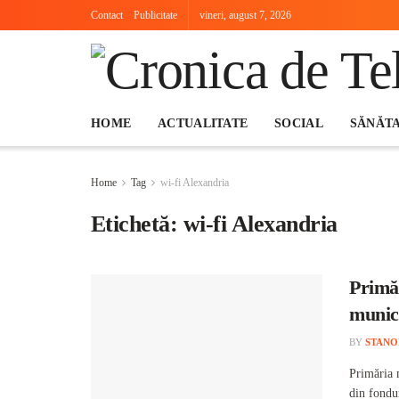
Contact
Publicitate
vineri, august 7, 2026
HOME
ACTUALITATE
SOCIAL
SĂNĂT
Home
Tag
wi-fi Alexandria
Etichetă:
wi-fi Alexandria
Primăr
munic
BY
STANO
Primăria m
din fondu