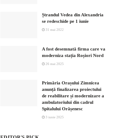
Ștrandul Vedea din Alexandria
se redeschide pe 1 iunie
31 mai 2022
A fost desemnată firma care va
moderniza stația Roșiori Nord
26 mai 2025
Primăria Orașului Zimnicea
anunță finalizarea proiectului
de reabilitare și modernizare a
ambulatoriului din cadrul
Spitalului Orășenesc
3 iunie 2025
EDITOR'S PICK