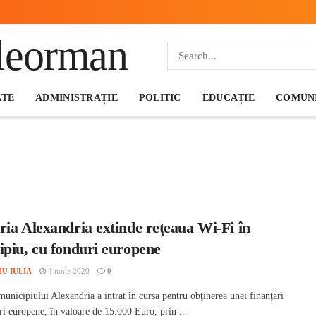
ATE
ADMINISTRAȚIE
POLITIC
EDUCAȚIE
COMUNI
ia Alexandria extinde rețeaua Wi-Fi în
ipiu, cu fonduri europene
IU IULIA
4 iunie 2020
0
unicipiului Alexandria a intrat în cursa pentru obţinerea unei finanţări
ri europene, în valoare de 15.000 Euro, prin ...