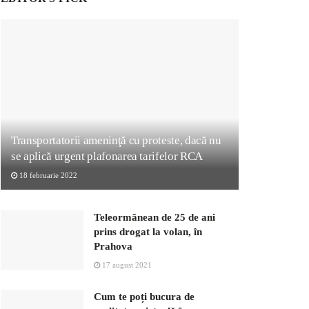
Transportatorii ameninţă cu proteste, dacă nu
se aplică urgent plafonarea tarifelor RCA
18 februarie 2022
Teleormănean de 25 de ani
prins drogat la volan, în
Prahova
17 august 2021
Cum te poți bucura de