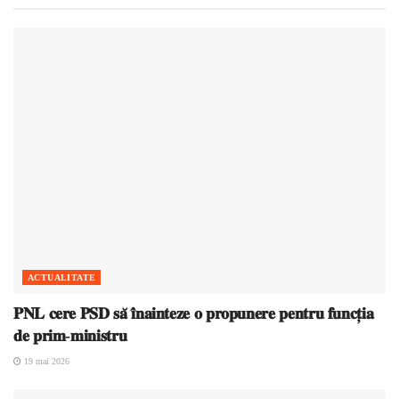
ACTUALITATE
𝐏𝐍𝐋 𝐜𝐞𝐫𝐞 𝐏𝐒𝐃 𝐬𝐚̆ 𝐢̂𝐧𝐚𝐢𝐧𝐭𝐞𝐳𝐞 𝐨 𝐩𝐫𝐨𝐩𝐮𝐧𝐞𝐫𝐞 𝐩𝐞𝐧𝐭𝐫𝐮 𝐟𝐮𝐧𝐜𝐭̦𝐢𝐚
𝐝𝐞 𝐩𝐫𝐢𝐦-𝐦𝐢𝐧𝐢𝐬𝐭𝐫𝐮
19 mai 2026