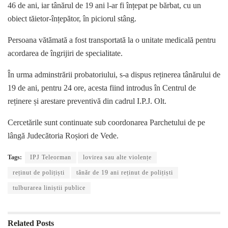
46 de ani, iar tânărul de 19 ani l-ar fi înțepat pe bărbat, cu un
obiect tăietor-înțepător, în piciorul stâng.
Persoana vătămată a fost transportată la o unitate medicală pentru
acordarea de îngrijiri de specialitate.
În urma adminstrării probatoriului, s-a dispus reținerea tânărului de
19 de ani, pentru 24 ore, acesta fiind introdus în Centrul de
reținere și arestare preventivă din cadrul I.P.J. Olt.
Cercetările sunt continuate sub coordonarea Parchetului de pe
lângă Judecătoria Roșiori de Vede.
Tags:
IPJ Teleorman
lovirea sau alte violențe
reținut de polițiști
tânăr de 19 ani reținut de polițiști
tulburarea liniștii publice
Related
Posts