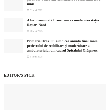
iunie
31 mai 2022
A fost desemnată firma care va moderniza stația
Roșiori Nord
26 mai 2025
Primăria Orașului Zimnicea anunță finalizarea
proiectului de reabilitare și modernizare a
ambulatoriului din cadrul Spitalului Orășenesc
3 iunie 2025
EDITOR'S PICK