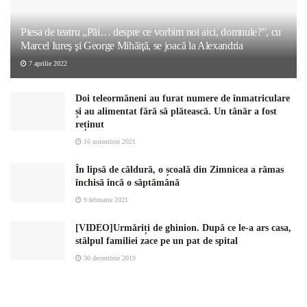
Piesa de teatru „Păi… despre ce vorbim noi aici, domnule?”, cu
Marcel Iureş şi George Mihăiţă, se joacă la Alexandria
7 aprilie 2022
Doi teleormăneni au furat numere de înmatriculare
și au alimentat fără să plătească. Un tânăr a fost
reținut
16 noiembrie 2021
În lipsă de căldură, o școală din Zimnicea a rămas
închisă încă o săptămână
9 februarie 2021
[VIDEO]Urmăriți de ghinion. După ce le-a ars casa,
stâlpul familiei zace pe un pat de spital
30 decembrie 2019