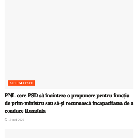
ACTUALITATE
𝐏𝐍𝐋 𝐜𝐞𝐫𝐞 𝐏𝐒𝐃 𝐬𝐚̆ 𝐢̂𝐧𝐚𝐢𝐧𝐭𝐞𝐳𝐞 𝐨 𝐩𝐫𝐨𝐩𝐮𝐧𝐞𝐫𝐞 𝐩𝐞𝐧𝐭𝐫𝐮 𝐟𝐮𝐧𝐜𝐭̦𝐢𝐚
𝐝𝐞 𝐩𝐫𝐢𝐦-𝐦𝐢𝐧𝐢𝐬𝐭𝐫𝐮 𝐬𝐚𝐮 𝐬𝐚̆-𝐬̦𝐢 𝐫𝐞𝐜𝐮𝐧𝐨𝐚𝐬𝐜𝐚̆ 𝐢𝐧𝐜𝐚𝐩𝐚𝐜𝐢𝐭𝐚𝐭𝐞𝐚 𝐝𝐞 𝐚
𝐜𝐨𝐧𝐝𝐮𝐜𝐞 𝐑𝐨𝐦𝐚̂𝐧𝐢𝐚
19 mai 2026