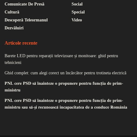
Comunicate De Presă
Social
Cultură
Special
Descoperă Teleormanul
Video
Dezvăluiri
Articole recente
Barete LED pentru reparații televizoare și monitoare: ghid pentru
tehnicieni
Ghid complet: cum alegi corect un încărcător pentru trotineta electrică
𝐏𝐍𝐋 𝐜𝐞𝐫𝐞 𝐏𝐒𝐃 𝐬𝐚̆ 𝐢̂𝐧𝐚𝐢𝐧𝐭𝐞𝐳𝐞 𝐨 𝐩𝐫𝐨𝐩𝐮𝐧𝐞𝐫𝐞 𝐩𝐞𝐧𝐭𝐫𝐮 𝐟𝐮𝐧𝐜𝐭̦𝐢𝐚 𝐝𝐞 𝐩𝐫𝐢𝐦-
𝐦𝐢𝐧𝐢𝐬𝐭𝐫𝐮
𝐏𝐍𝐋 𝐜𝐞𝐫𝐞 𝐏𝐒𝐃 𝐬𝐚̆ 𝐢̂𝐧𝐚𝐢𝐧𝐭𝐞𝐳𝐞 𝐨 𝐩𝐫𝐨𝐩𝐮𝐧𝐞𝐫𝐞 𝐩𝐞𝐧𝐭𝐫𝐮 𝐟𝐮𝐧𝐜𝐭̦𝐢𝐚 𝐝𝐞 𝐩𝐫𝐢𝐦-
𝐦𝐢𝐧𝐢𝐬𝐭𝐫𝐮 𝐬𝐚𝐮 𝐬𝐚̆-𝐬̦𝐢 𝐫𝐞𝐜𝐮𝐧𝐨𝐚𝐬𝐜𝐚̆ 𝐢𝐧𝐜𝐚𝐩𝐚𝐜𝐢𝐭𝐚𝐭𝐞𝐚 𝐝𝐞 𝐚 𝐜𝐨𝐧𝐝𝐮𝐜𝐞 𝐑𝐨𝐦𝐚̂𝐧𝐢𝐚