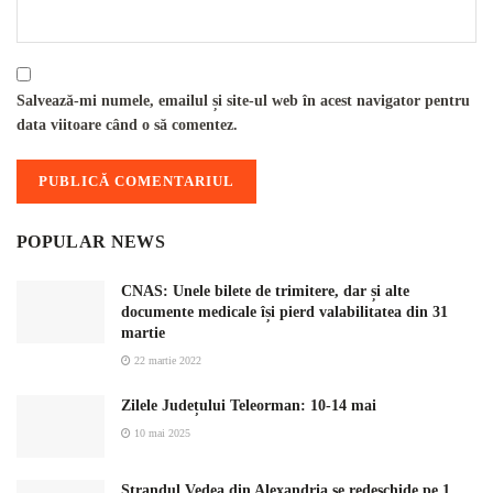
Salvează-mi numele, emailul și site-ul web în acest navigator pentru
data viitoare când o să comentez.
POPULAR NEWS
CNAS: Unele bilete de trimitere, dar și alte
documente medicale își pierd valabilitatea din 31
martie
22 martie 2022
Zilele Județului Teleorman: 10-14 mai
10 mai 2025
Ștrandul Vedea din Alexandria se redeschide pe 1