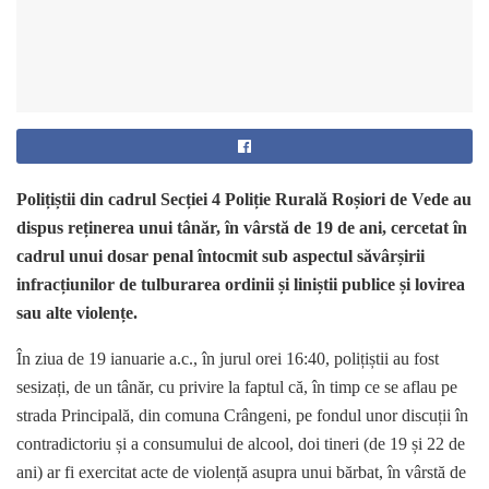
Polițiștii din cadrul Secției 4 Poliție Rurală Roșiori de Vede au
dispus reținerea unui tânăr, în vârstă de 19 de ani, cercetat în
cadrul unui dosar penal întocmit sub aspectul săvârșirii
infracțiunilor de tulburarea ordinii și liniștii publice și lovirea
sau alte violențe.
În ziua de 19 ianuarie a.c., în jurul orei 16:40, polițiștii au fost
sesizați, de un tânăr, cu privire la faptul că, în timp ce se aflau pe
strada Principală, din comuna Crângeni, pe fondul unor discuții în
contradictoriu și a consumului de alcool, doi tineri (de 19 și 22 de
ani) ar fi exercitat acte de violență asupra unui bărbat, în vârstă de