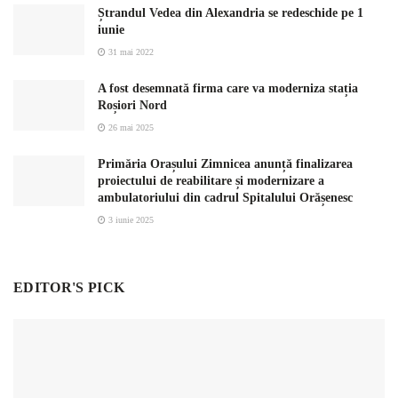
Ștrandul Vedea din Alexandria se redeschide pe 1
iunie
31 mai 2022
A fost desemnată firma care va moderniza stația
Roșiori Nord
26 mai 2025
Primăria Orașului Zimnicea anunță finalizarea
proiectului de reabilitare și modernizare a
ambulatoriului din cadrul Spitalului Orășenesc
3 iunie 2025
EDITOR'S PICK