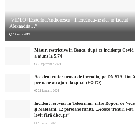
[VIDEO] Ecaterina Andronescu: „Întorcându-ne aici, în județul
Alexandria…”
14 iulie 2019
Măsuri restrictive în Beuca, după ce incidența Covid
a ajuns la 5,74
7 septembrie 2021
Accident rutier urmat de incendiu, pe DN 51A. Două
persoane au ajuns la spital (FOTO)
21 ianuarie 2024
Incident feroviar în Teleorman, între Roșiori de Vede
și Măldăeni. 12 persoane rănite/ „Aceste trenuri s-au
lovit fără discuție”
13 martie 2023