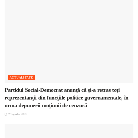
ACTUALITATE
Partidul Social-Democrat anunţă că şi-a retras toţi
reprezentanţii din funcţiile politice guvernamentale, în
urma depunerii moţiunii de cenzură
29 aprilie 2026