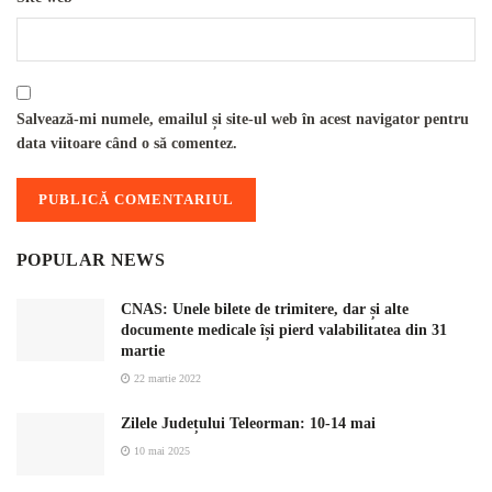
Salvează-mi numele, emailul și site-ul web în acest navigator pentru
data viitoare când o să comentez.
POPULAR NEWS
CNAS: Unele bilete de trimitere, dar și alte
documente medicale își pierd valabilitatea din 31
martie
22 martie 2022
Zilele Județului Teleorman: 10-14 mai
10 mai 2025