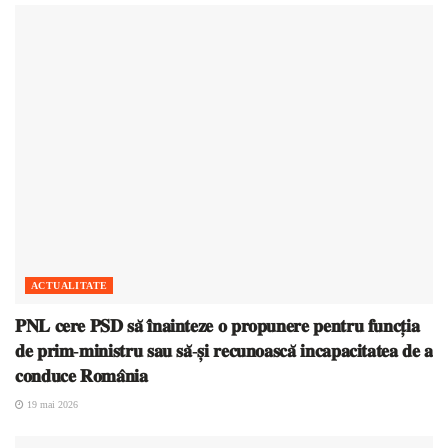
ACTUALITATE
𝐏𝐍𝐋 𝐜𝐞𝐫𝐞 𝐏𝐒𝐃 𝐬𝐚̆ 𝐢̂𝐧𝐚𝐢𝐧𝐭𝐞𝐳𝐞 𝐨 𝐩𝐫𝐨𝐩𝐮𝐧𝐞𝐫𝐞 𝐩𝐞𝐧𝐭𝐫𝐮 𝐟𝐮𝐧𝐜𝐭̦𝐢𝐚
𝐝𝐞 𝐩𝐫𝐢𝐦-𝐦𝐢𝐧𝐢𝐬𝐭𝐫𝐮 𝐬𝐚𝐮 𝐬𝐚̆-𝐬̦𝐢 𝐫𝐞𝐜𝐮𝐧𝐨𝐚𝐬𝐜𝐚̆ 𝐢𝐧𝐜𝐚𝐩𝐚𝐜𝐢𝐭𝐚𝐭𝐞𝐚 𝐝𝐞 𝐚
𝐜𝐨𝐧𝐝𝐮𝐜𝐞 𝐑𝐨𝐦𝐚̂𝐧𝐢𝐚
19 mai 2026