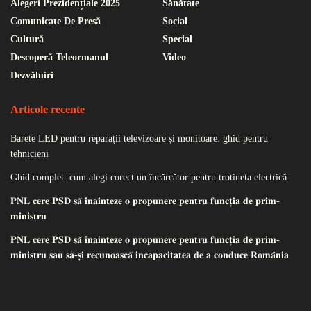
Alegeri Prezidențiale 2025
Sănătate
Comunicate De Presă
Social
Cultură
Special
Descoperă Teleormanul
Video
Dezvăluiri
Articole recente
Barete LED pentru reparații televizoare și monitoare: ghid pentru
tehnicieni
Ghid complet: cum alegi corect un încărcător pentru trotineta electrică
𝐏𝐍𝐋 𝐜𝐞𝐫𝐞 𝐏𝐒𝐃 𝐬𝐚̆ 𝐢̂𝐧𝐚𝐢𝐧𝐭𝐞𝐳𝐞 𝐨 𝐩𝐫𝐨𝐩𝐮𝐧𝐞𝐫𝐞 𝐩𝐞𝐧𝐭𝐫𝐮 𝐟𝐮𝐧𝐜𝐭̦𝐢𝐚 𝐝𝐞 𝐩𝐫𝐢𝐦-
𝐦𝐢𝐧𝐢𝐬𝐭𝐫𝐮
𝐏𝐍𝐋 𝐜𝐞𝐫𝐞 𝐏𝐒𝐃 𝐬𝐚̆ 𝐢̂𝐧𝐚𝐢𝐧𝐭𝐞𝐳𝐞 𝐨 𝐩𝐫𝐨𝐩𝐮𝐧𝐞𝐫𝐞 𝐩𝐞𝐧𝐭𝐫𝐮 𝐟𝐮𝐧𝐜𝐭̦𝐢𝐚 𝐝𝐞 𝐩𝐫𝐢𝐦-
𝐦𝐢𝐧𝐢𝐬𝐭𝐫𝐮 𝐬𝐚𝐮 𝐬𝐚̆-𝐬̦𝐢 𝐫𝐞𝐜𝐮𝐧𝐨𝐚𝐬𝐜𝐚̆ 𝐢𝐧𝐜𝐚𝐩𝐚𝐜𝐢𝐭𝐚𝐭𝐞𝐚 𝐝𝐞 𝐚 𝐜𝐨𝐧𝐝𝐮𝐜𝐞 𝐑𝐨𝐦𝐚̂𝐧𝐢𝐚