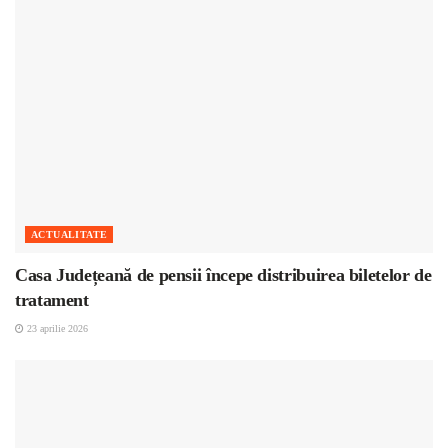
ACTUALITATE
Casa Județeană de pensii începe distribuirea biletelor de
tratament
23 aprilie 2026