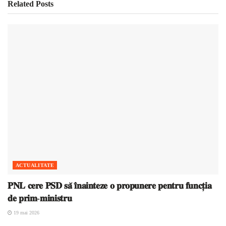
Related
Posts
ACTUALITATE
𝐏𝐍𝐋 𝐜𝐞𝐫𝐞 𝐏𝐒𝐃 𝐬𝐚̆ 𝐢̂𝐧𝐚𝐢𝐧𝐭𝐞𝐳𝐞 𝐨 𝐩𝐫𝐨𝐩𝐮𝐧𝐞𝐫𝐞 𝐩𝐞𝐧𝐭𝐫𝐮 𝐟𝐮𝐧𝐜𝐭̦𝐢𝐚
𝐝𝐞 𝐩𝐫𝐢𝐦-𝐦𝐢𝐧𝐢𝐬𝐭𝐫𝐮
19 mai 2026