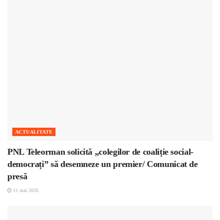
ACTUALITATE
PNL Teleorman solicită „colegilor de coaliție social-
democrați” să desemneze un premier/ Comunicat de
presă
11 mai 2026