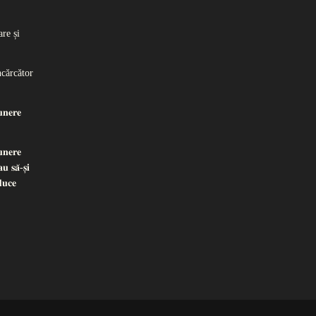
re și
ncărcător
𝐧𝐞𝐫𝐞
𝐧𝐞𝐫𝐞
𝐮 𝐬𝐚̆-𝐬̦𝐢
𝐝𝐮𝐜𝐞