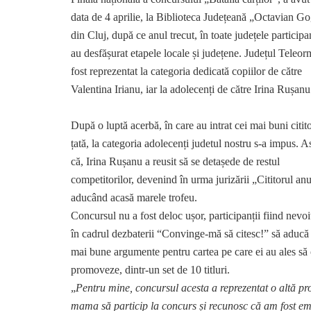
data de 4 aprilie, la Biblioteca Județeană „Octavian G
din Cluj, după ce anul trecut, în toate județele participa
au desfășurat etapele locale și județene. Județul Teleo
fost reprezentat la categoria dedicată copiilor de către
Valentina Irianu, iar la adolecenți de către Irina Rușanu
După o luptă acerbă, în care au intrat cei mai buni citito
țată, la categoria adolecenți judetul nostru s-a impus. As
că, Irina Rușanu a reusit să se detașede de restul
competitorilor, devenind în urma jurizării „Cititorul anu
aducând acasă marele trofeu.
Concursul nu a fost deloc ușor, participanții fiind nevoi
în cadrul dezbaterii “Convinge-mă să citesc!” să aducă
mai bune argumente pentru cartea pe care ei au ales să
promoveze, dintr-un set de 10 titluri.
„
Pentru mine, concursul acesta a reprezentat o altă pro
mama să particip la concurs și recunosc că am fost emo