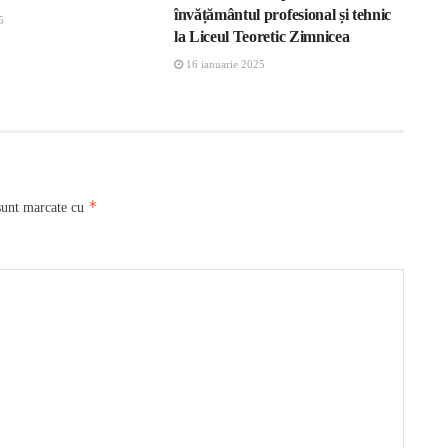
învățământul profesional și tehnic
5
la Liceul Teoretic Zimnicea
16 ianuarie 2025
*
sunt marcate cu