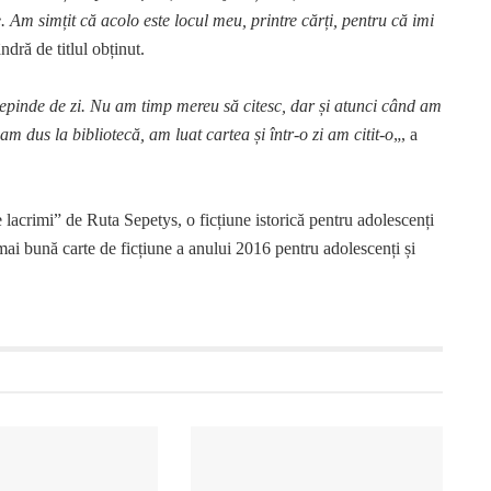
. Am simțit că acolo este locul meu, printre cărți, pentru că imi
dră de titlul obținut.
epinde de zi. Nu am timp mereu să citesc, dar și atunci când am
 dus la bibliotecă, am luat cartea și într-o zi am citit-o
„, a
e lacrimi” de Ruta Sepetys, o ficțiune istorică pentru adolescenți
mai bună carte de ficțiune a anului 2016 pentru adolescenți și