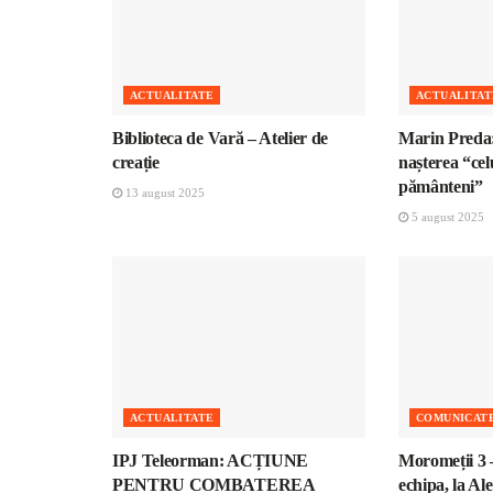
ACTUALITATE
ACTUALITAT
Biblioteca de Vară – Atelier de
Marin Preda:
creație
nașterea “cel
pământeni”
13 august 2025
5 august 2025
ACTUALITATE
COMUNICATE
IPJ Teleorman: ACȚIUNE
Moromeții 3 –
PENTRU COMBATEREA
echipa, la Al