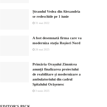
Ștrandul Vedea din Alexandria
se redeschide pe 1 iunie
31 mai 2022
A fost desemnată firma care va
moderniza stația Roșiori Nord
26 mai 2025
Primăria Orașului Zimnicea
anunță finalizarea proiectului
de reabilitare și modernizare a
ambulatoriului din cadrul
Spitalului Orășenesc
3 iunie 2025
EDITOR'S PICK