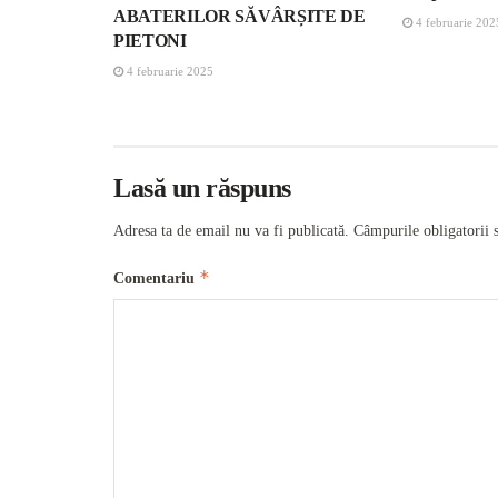
ABATERILOR SĂVÂRȘITE DE
4 februarie 202
PIETONI
4 februarie 2025
Lasă un răspuns
Adresa ta de email nu va fi publicată.
Câmpurile obligatorii 
*
Comentariu