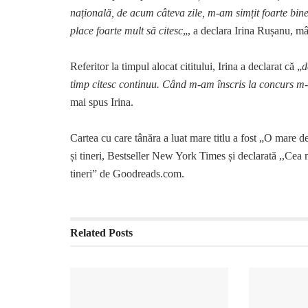
națională, de acum câteva zile, m-am simțit foarte bine
place foarte mult să citesc
„, a declara Irina Rușanu, mân
Referitor la timpul alocat cititului, Irina a declarat că „
d
timp citesc continuu. Când m-am înscris la concurs m-am
mai spus Irina.
Cartea cu care tânăra a luat mare titlu a fost „O mare d
și tineri, Bestseller New York Times și declarată ,,Cea 
tineri” de Goodreads.com.
Related
Posts