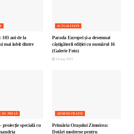
E
ACTUALITATE
 103 ani de la
Parada Europei și-a desemnat
ui mai iubit dintre
câștigătorii ediției cu numărul 16
(Galerie Foto)
14 mai 2025
 DE PRESĂ
ADMINISTRAȚIE
 proiecție specială cu
Primăria Orașului Zimnicea:
exandria
Dotări moderne pentru