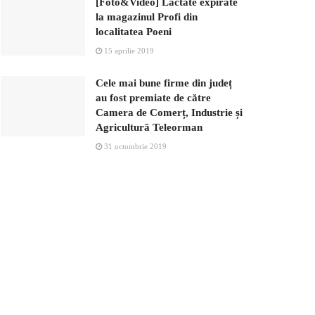
[Foto&Video] Lactate expirate
la magazinul Profi din
localitatea Poeni
15 aprilie 2019
Cele mai bune firme din județ
au fost premiate de către
Camera de Comerț, Industrie și
Agricultură Teleorman
31 octombrie 2019