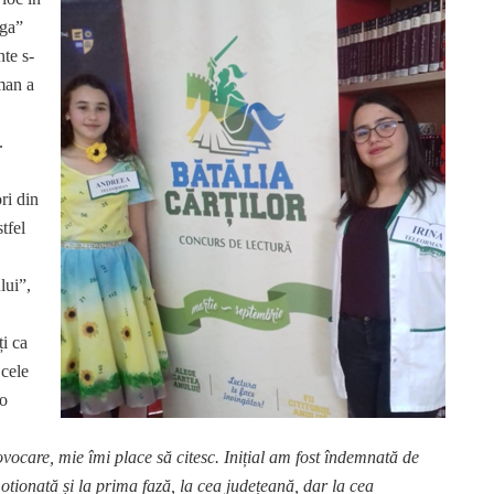
oga”
nte s-
rman a
.
ri din
tfel
lui”,
ți ca
 cele
 o
vocare, mie îmi place să citesc. Inițial am fost îndemnată de
tionată și la prima fază, la cea județeană, dar la cea