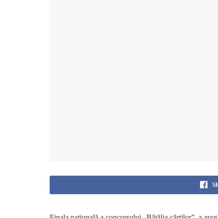
S
Finala națională a concursului „Bătălia cărților”, a avut