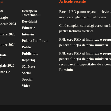
ii
Articole recente
ate
Descoperă
Barete LED pentru reparații televizoa
Teleormanul
monitoare: ghid pentru tehnicieni
rație
Dezvăluiri
Locale 2024
Ghid complet: cum alegi corect un î
Educație
pentru trotineta electrică
ntare 2020
Interviu
𝐏𝐍𝐋 𝐜𝐞𝐫𝐞 𝐏𝐒𝐃 𝐬𝐚̆ 𝐢̂𝐧𝐚𝐢𝐧𝐭𝐞𝐳𝐞 𝐨 𝐩𝐫𝐨𝐩
Poiana Lui Iocan
ntare 2024
𝐩𝐞𝐧𝐭𝐫𝐮 𝐟𝐮𝐧𝐜𝐭̦𝐢𝐚 𝐝𝐞 𝐩𝐫𝐢𝐦-𝐦𝐢𝐧𝐢𝐬𝐭𝐫𝐮
Politic
𝐏𝐍𝐋 𝐜𝐞𝐫𝐞 𝐏𝐒𝐃 𝐬𝐚̆ 𝐢̂𝐧𝐚𝐢𝐧𝐭𝐞𝐳𝐞 𝐨 𝐩𝐫𝐨𝐩
Publicitate
țiale
𝐩𝐞𝐧𝐭𝐫𝐮 𝐟𝐮𝐧𝐜𝐭̦𝐢𝐚 𝐝𝐞 𝐩𝐫𝐢𝐦-𝐦𝐢𝐧𝐢𝐬𝐭𝐫𝐮 𝐬𝐚
Reportaj
𝐫𝐞𝐜𝐮𝐧𝐨𝐚𝐬𝐜𝐚̆ 𝐢𝐧𝐜𝐚𝐩𝐚𝐜𝐢𝐭𝐚𝐭𝐞𝐚 𝐝𝐞 𝐚 𝐜𝐨𝐧
țiale 2025
Sănătate
𝐑𝐨𝐦𝐚̂𝐧𝐢𝐚
ate De
Social
Special
Video