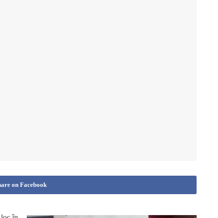
hare on Facebook
 loc în