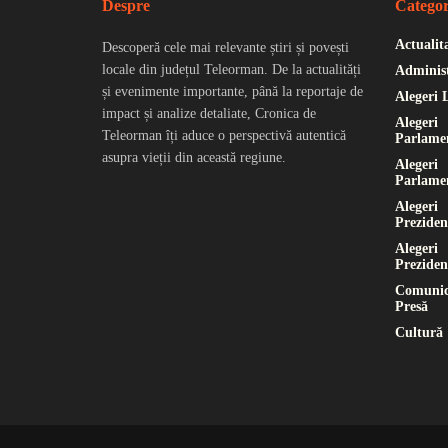
Despre
Categor
Actualit
Descoperă cele mai relevante știri și povești
locale din județul Teleorman. De la actualități
Administ
și evenimente importante, până la reportaje de
Alegeri 
impact și analize detaliate, Cronica de
Alegeri
Teleorman îți aduce o perspectivă autentică
Parlame
asupra vieții din această regiune.
Alegeri
Parlame
Alegeri
Preziden
Alegeri
Preziden
Comunic
Presă
Cultură