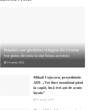
Românii care găzduiesc refugiați din Ucraina
vor putea deconta la stat hrana acestora
14 martie 2022
Mihail Cojocaru, președintele
ADI: „Voi duce mandatul până
la capăt, încă trei ani de acum
încolo”
13 aprilie 2019