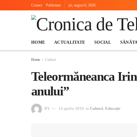
Contact
Publicitate
joi, august 6, 2026
HOME
ACTUALITATE
SOCIAL
SĂNĂT
Home
Cultură
Teleormăneanca Irina
anului”
BY
14 aprilie 2019
in
Cultură
,
Educație