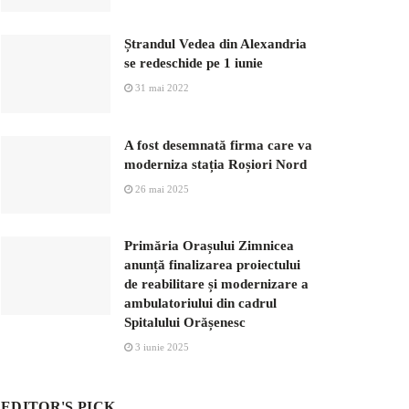
Ștrandul Vedea din Alexandria
se redeschide pe 1 iunie
31 mai 2022
A fost desemnată firma care va
moderniza stația Roșiori Nord
26 mai 2025
Primăria Orașului Zimnicea
anunță finalizarea proiectului
de reabilitare și modernizare a
ambulatoriului din cadrul
Spitalului Orășenesc
3 iunie 2025
EDITOR'S PICK