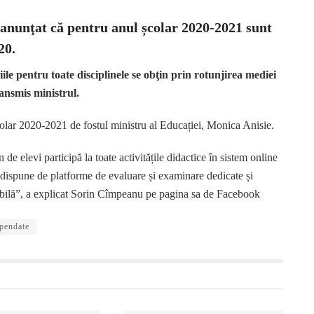
anunţat că pentru anul școlar 2020-2021 sunt
20.
iile pentru toate disciplinele se obţin prin rotunjirea mediei
ransmis ministrul.
colar 2020-2021 de fostul ministru al Educației, Monica Anisie.
 elevi participă la toate activitățile didactice în sistem online
 dispune de platforme de evaluare și examinare dedicate și
tabilă”, a explicat Sorin Cîmpeanu pe pagina sa de Facebook
spendate