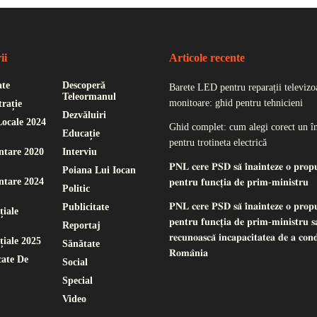
ii
Articole recente
ate
Descoperă
Barete LED pentru reparații televizoa
Teleormanul
monitoare: ghid pentru tehnicieni
rație
Dezvăluiri
Locale 2024
Ghid complet: cum alegi corect un î
Educație
pentru trotineta electrică
ntare 2020
Interviu
𝐏𝐍𝐋 𝐜𝐞𝐫𝐞 𝐏𝐒𝐃 𝐬𝐚̆ 𝐢̂𝐧𝐚𝐢𝐧𝐭𝐞𝐳𝐞 𝐨 𝐩𝐫𝐨𝐩
Poiana Lui Iocan
ntare 2024
𝐩𝐞𝐧𝐭𝐫𝐮 𝐟𝐮𝐧𝐜𝐭̦𝐢𝐚 𝐝𝐞 𝐩𝐫𝐢𝐦-𝐦𝐢𝐧𝐢𝐬𝐭𝐫𝐮
Politic
𝐏𝐍𝐋 𝐜𝐞𝐫𝐞 𝐏𝐒𝐃 𝐬𝐚̆ 𝐢̂𝐧𝐚𝐢𝐧𝐭𝐞𝐳𝐞 𝐨 𝐩𝐫𝐨𝐩
Publicitate
țiale
𝐩𝐞𝐧𝐭𝐫𝐮 𝐟𝐮𝐧𝐜𝐭̦𝐢𝐚 𝐝𝐞 𝐩𝐫𝐢𝐦-𝐦𝐢𝐧𝐢𝐬𝐭𝐫𝐮 𝐬𝐚
Reportaj
𝐫𝐞𝐜𝐮𝐧𝐨𝐚𝐬𝐜𝐚̆ 𝐢𝐧𝐜𝐚𝐩𝐚𝐜𝐢𝐭𝐚𝐭𝐞𝐚 𝐝𝐞 𝐚 𝐜𝐨𝐧
țiale 2025
Sănătate
𝐑𝐨𝐦𝐚̂𝐧𝐢𝐚
ate De
Social
Special
Video