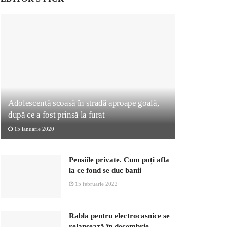
Adolescentă scoasă în stradă aproape goală,
după ce a fost prinsă la furat
15 ianuarie 2020
Pensiile private. Cum poți afla
la ce fond se duc banii
15 februarie 2022
Rabla pentru electrocasnice se
relansează în decembrie.