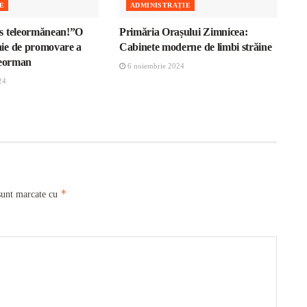
E
ADMINISTRAȚIE
s teleormănean!”O
Primăria Orașului Zimnicea:
ie de promovare a
Cabinete moderne de limbi străine
leorman
6 noiembrie 2024
24
*
sunt marcate cu