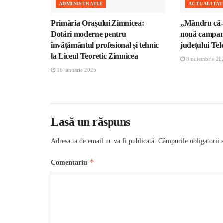
ADMINISTRAȚIE
ACTUALITAT
Primăria Orașului Zimnicea:
„Mândru că-
Dotări moderne pentru
nouă campan
învățământul profesional și tehnic
județului Te
la Liceul Teoretic Zimnicea
8 noiembrie 20
16 ianuarie 2025
Lasă un răspuns
Adresa ta de email nu va fi publicată.
Câmpurile obligatorii 
*
Comentariu