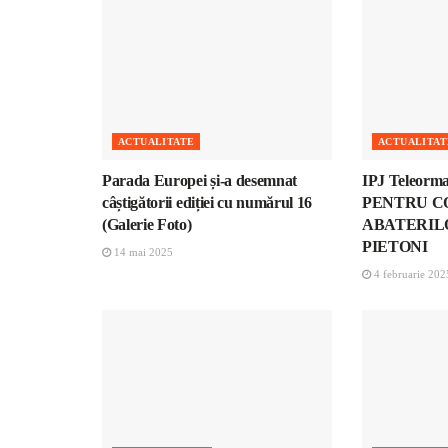
ACTUALITATE
ACTUALITAT
Parada Europei și-a desemnat
IPJ Teleor
câștigătorii ediției cu numărul 16
PENTRU 
(Galerie Foto)
ABATERIL
PIETONI
14 mai 2025
4 februarie 202