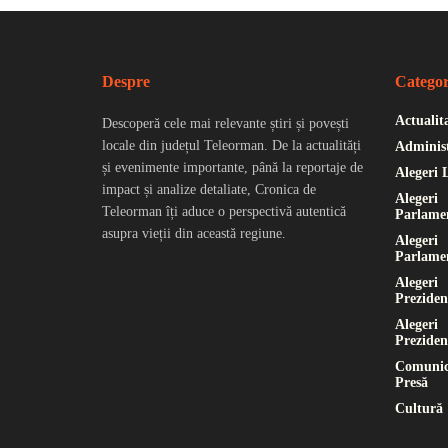
Despre
Categor
Actualit
Descoperă cele mai relevante știri și povești
locale din județul Teleorman. De la actualități
Administ
și evenimente importante, până la reportaje de
Alegeri 
impact și analize detaliate, Cronica de
Alegeri
Teleorman îți aduce o perspectivă autentică
Parlame
asupra vieții din această regiune.
Alegeri
Parlame
Alegeri
Preziden
Alegeri
Preziden
Comunic
Presă
Cultură