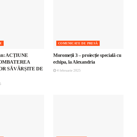
E
COMUNICATE DE PRESĂ
man: ACȚIUNE
Moromeții 3 – proiecție specială cu
COMBATEREA
echipa, la Alexandria
OR SĂVÂRȘITE DE
4 februarie 2025
5