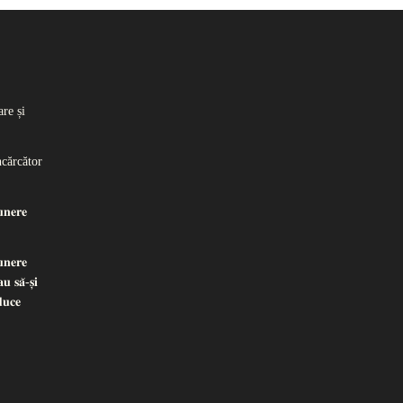
re și
ncărcător
𝐧𝐞𝐫𝐞
𝐧𝐞𝐫𝐞
𝐮 𝐬𝐚̆-𝐬̦𝐢
𝐝𝐮𝐜𝐞