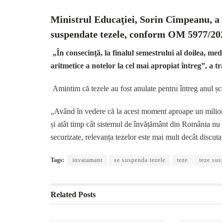
Ministrul Educaţiei, Sorin Cîmpeanu, a 
suspendate tezele, conform OM 5977/20
„În consecinţă, la finalul semestrului al doilea, med
aritmetice a notelor la cel mai apropiat întreg”, a t
Amintim că tezele au fost anulate pentru întreg anul ș
„Având în vedere că la acest moment aproape un milion de
și atât timp cât sistemul de învățământ din România nu
securizate, relevanța tezelor este mai mult decât discu
Tags:
invatamant
se suspenda tezele
teze
teze su
Related
Posts