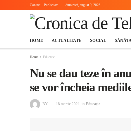
Contact
Publicitate
duminică, august 9, 2026
HOME
ACTUALITATE
SOCIAL
SĂNĂT
Home
Educație
Nu se dau teze în an
se vor încheia mediile
BY
18 martie 2021
in
Educație