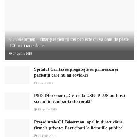
CJ Teleorman – finanțare pentru trei proiecte cu valoare de peste
100 milioane de lei
14 aprilie 2019
Spitalul Caritas se pregătește să primească și
pacienții care nu au covid-19
3 iulie 2020
PSD Teleorman: „Cei de la USR+PLUS au furat
startul în campania electorală”
19 aprilie 2019
Președintele CJ Teleorman, apel în direct către
firmele private: Participați la licitațiile publice!
27 iunie 2019