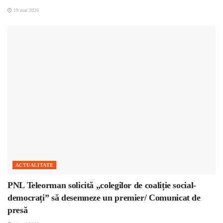
19 mai 2026
ACTUALITATE
PNL Teleorman solicită „colegilor de coaliție social-
democrați” să desemneze un premier/ Comunicat de
presă