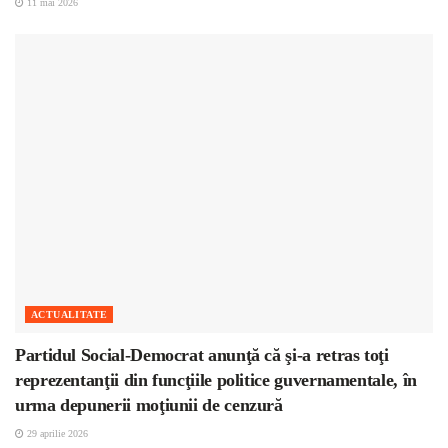
11 mai 2026
ACTUALITATE
Partidul Social-Democrat anunţă că şi-a retras toţi
reprezentanţii din funcţiile politice guvernamentale, în
urma depunerii moţiunii de cenzură
29 aprilie 2026