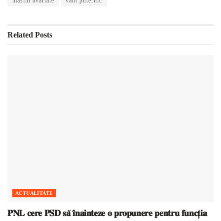
masini avariate
vant puternic
Related
Posts
ACTUALITATE
𝐏𝐍𝐋 𝐜𝐞𝐫𝐞 𝐏𝐒𝐃 𝐬𝐚̆ 𝐢̂𝐧𝐚𝐢𝐧𝐭𝐞𝐳𝐞 𝐨 𝐩𝐫𝐨𝐩𝐮𝐧𝐞𝐫𝐞 𝐩𝐞𝐧𝐭𝐫𝐮 𝐟𝐮𝐧𝐜𝐭̦𝐢𝐚