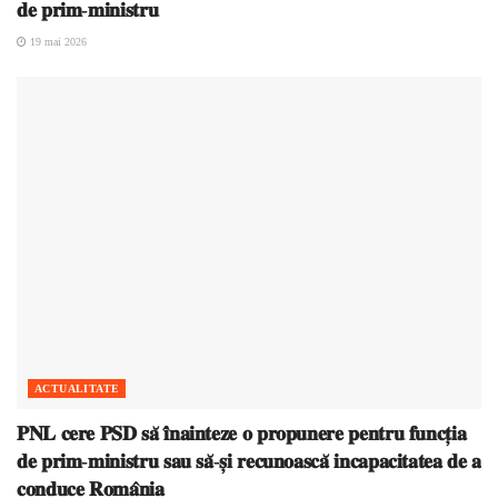
𝐝𝐞 𝐩𝐫𝐢𝐦-𝐦𝐢𝐧𝐢𝐬𝐭𝐫𝐮
19 mai 2026
ACTUALITATE
𝐏𝐍𝐋 𝐜𝐞𝐫𝐞 𝐏𝐒𝐃 𝐬𝐚̆ 𝐢̂𝐧𝐚𝐢𝐧𝐭𝐞𝐳𝐞 𝐨 𝐩𝐫𝐨𝐩𝐮𝐧𝐞𝐫𝐞 𝐩𝐞𝐧𝐭𝐫𝐮 𝐟𝐮𝐧𝐜𝐭̦𝐢𝐚
𝐝𝐞 𝐩𝐫𝐢𝐦-𝐦𝐢𝐧𝐢𝐬𝐭𝐫𝐮 𝐬𝐚𝐮 𝐬𝐚̆-𝐬̦𝐢 𝐫𝐞𝐜𝐮𝐧𝐨𝐚𝐬𝐜𝐚̆ 𝐢𝐧𝐜𝐚𝐩𝐚𝐜𝐢𝐭𝐚𝐭𝐞𝐚 𝐝𝐞 𝐚
𝐜𝐨𝐧𝐝𝐮𝐜𝐞 𝐑𝐨𝐦𝐚̂𝐧𝐢𝐚