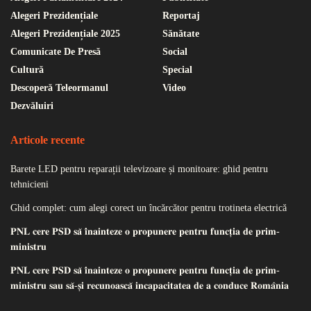
Alegeri Prezidențiale
Reportaj
Alegeri Prezidențiale 2025
Sănătate
Comunicate De Presă
Social
Cultură
Special
Descoperă Teleormanul
Video
Dezvăluiri
Articole recente
Barete LED pentru reparații televizoare și monitoare: ghid pentru
tehnicieni
Ghid complet: cum alegi corect un încărcător pentru trotineta electrică
𝐏𝐍𝐋 𝐜𝐞𝐫𝐞 𝐏𝐒𝐃 𝐬𝐚̆ 𝐢̂𝐧𝐚𝐢𝐧𝐭𝐞𝐳𝐞 𝐨 𝐩𝐫𝐨𝐩𝐮𝐧𝐞𝐫𝐞 𝐩𝐞𝐧𝐭𝐫𝐮 𝐟𝐮𝐧𝐜𝐭̦𝐢𝐚 𝐝𝐞 𝐩𝐫𝐢𝐦-
𝐦𝐢𝐧𝐢𝐬𝐭𝐫𝐮
𝐏𝐍𝐋 𝐜𝐞𝐫𝐞 𝐏𝐒𝐃 𝐬𝐚̆ 𝐢̂𝐧𝐚𝐢𝐧𝐭𝐞𝐳𝐞 𝐨 𝐩𝐫𝐨𝐩𝐮𝐧𝐞𝐫𝐞 𝐩𝐞𝐧𝐭𝐫𝐮 𝐟𝐮𝐧𝐜𝐭̦𝐢𝐚 𝐝𝐞 𝐩𝐫𝐢𝐦-
𝐦𝐢𝐧𝐢𝐬𝐭𝐫𝐮 𝐬𝐚𝐮 𝐬𝐚̆-𝐬̦𝐢 𝐫𝐞𝐜𝐮𝐧𝐨𝐚𝐬𝐜𝐚̆ 𝐢𝐧𝐜𝐚𝐩𝐚𝐜𝐢𝐭𝐚𝐭𝐞𝐚 𝐝𝐞 𝐚 𝐜𝐨𝐧𝐝𝐮𝐜𝐞 𝐑𝐨𝐦𝐚̂𝐧𝐢𝐚