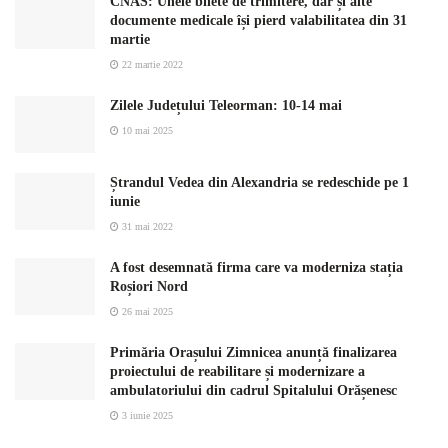
CNAS: Unele bilete de trimitere, dar și alte
documente medicale își pierd valabilitatea din 31
martie
22 martie 2022
Zilele Județului Teleorman: 10-14 mai
10 mai 2025
Ștrandul Vedea din Alexandria se redeschide pe 1
iunie
31 mai 2022
A fost desemnată firma care va moderniza stația
Roșiori Nord
26 mai 2025
Primăria Orașului Zimnicea anunță finalizarea
proiectului de reabilitare și modernizare a
ambulatoriului din cadrul Spitalului Orășenesc
3 iunie 2025