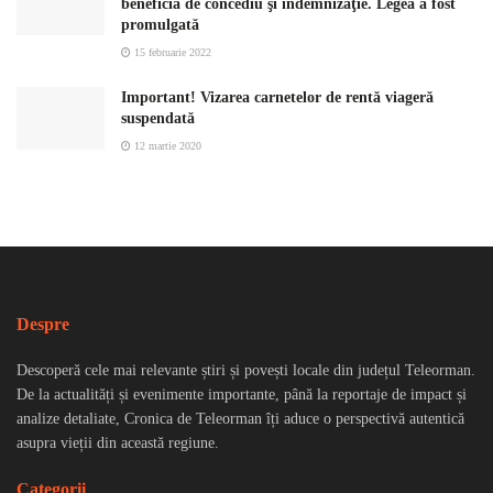
beneficia de concediu şi indemnizaţie. Legea a fost
promulgată
15 februarie 2022
Important! Vizarea carnetelor de rentă viageră
suspendată
12 martie 2020
Despre
Descoperă cele mai relevante știri și povești locale din județul Teleorman.
De la actualități și evenimente importante, până la reportaje de impact și
analize detaliate, Cronica de Teleorman îți aduce o perspectivă autentică
asupra vieții din această regiune.
Categorii