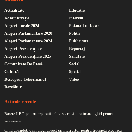
Actualitate
Educație
Administrație
Interviu
Alegeri Locale 2024
Poiana Lui Iocan
Alegeri Parlamentare 2020
Politic
Alegeri Parlamentare 2024
Publicitate
Alegeri Prezidențiale
Reportaj
Alegeri Prezidențiale 2025
Sănătate
Comunicate De Presă
Social
Cultură
Special
Descoperă Teleormanul
Video
Dezvăluiri
Articole recente
Barete LED pentru reparații televizoare și monitoare: ghid pentru
tehnicieni
Ghid complet: cum alegi corect un încărcător pentru trotineta electrică