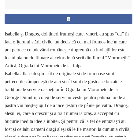
Isabella și Dragoș, doi tineri frumoși care, vineri, au spus “da” în
fața ofițerului stării civile, au decis că cel mai frumos loc în care
pot petrece cu adevărat românește împreună cu invitații lor este
fostul platou de filmare al celor două serii din filmul “Moromeții”.
Adică, Ograda lui Moromete de la Talpa.
Isabella aflase despre cât de originale și de frumoase sunt
petrecerile câmpenești de aici și cât sunt de gustoase bucatele
tradiționale servite oaspeților în Ograda lui Moromete de la
George Dumitru, coleg de serviciu vestit pentru patima lui de a
păstra viu meșteșugul de a face țesturi de pâine pe vatră. Dragoș,
alesul ei, care a crescut și a trăit numai la oraș, a acceptat cu
bucurie inedita idee a iubitei. Și pentru că la fel de entuziaști au
fost și ceilalți oameni dragi aleși să le fie martori la cununia civilă,