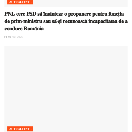
ACTUALITATE
𝐏𝐍𝐋 𝐜𝐞𝐫𝐞 𝐏𝐒𝐃 𝐬𝐚̆ 𝐢̂𝐧𝐚𝐢𝐧𝐭𝐞𝐳𝐞 𝐨 𝐩𝐫𝐨𝐩𝐮𝐧𝐞𝐫𝐞 𝐩𝐞𝐧𝐭𝐫𝐮 𝐟𝐮𝐧𝐜𝐭̦𝐢𝐚
𝐝𝐞 𝐩𝐫𝐢𝐦-𝐦𝐢𝐧𝐢𝐬𝐭𝐫𝐮 𝐬𝐚𝐮 𝐬𝐚̆-𝐬̦𝐢 𝐫𝐞𝐜𝐮𝐧𝐨𝐚𝐬𝐜𝐚̆ 𝐢𝐧𝐜𝐚𝐩𝐚𝐜𝐢𝐭𝐚𝐭𝐞𝐚 𝐝𝐞 𝐚
𝐜𝐨𝐧𝐝𝐮𝐜𝐞 𝐑𝐨𝐦𝐚̂𝐧𝐢𝐚
19 mai 2026
ACTUALITATE