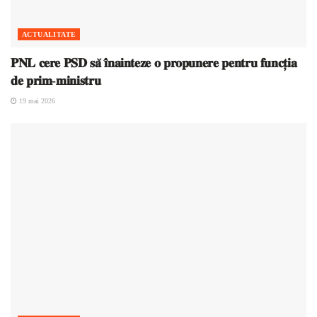
ACTUALITATE
𝐏𝐍𝐋 𝐜𝐞𝐫𝐞 𝐏𝐒𝐃 𝐬𝐚̆ 𝐢̂𝐧𝐚𝐢𝐧𝐭𝐞𝐳𝐞 𝐨 𝐩𝐫𝐨𝐩𝐮𝐧𝐞𝐫𝐞 𝐩𝐞𝐧𝐭𝐫𝐮 𝐟𝐮𝐧𝐜𝐭̦𝐢𝐚
𝐝𝐞 𝐩𝐫𝐢𝐦-𝐦𝐢𝐧𝐢𝐬𝐭𝐫𝐮
19 mai 2026