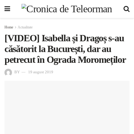
Home
Actualitate
[VIDEO] Isabella și Dragoș s-au
căsătorit la București, dar au
petrecut în Ograda Moromeților
BY
19 august 2019