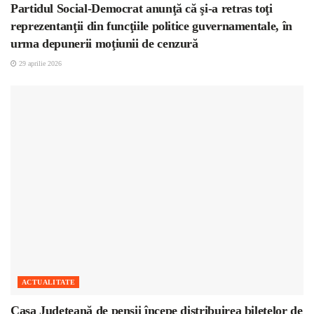
Partidul Social-Democrat anunţă că şi-a retras toţi
reprezentanţii din funcţiile politice guvernamentale, în
urma depunerii moţiunii de cenzură
29 aprilie 2026
ACTUALITATE
Casa Județeană de pensii începe distribuirea biletelor de