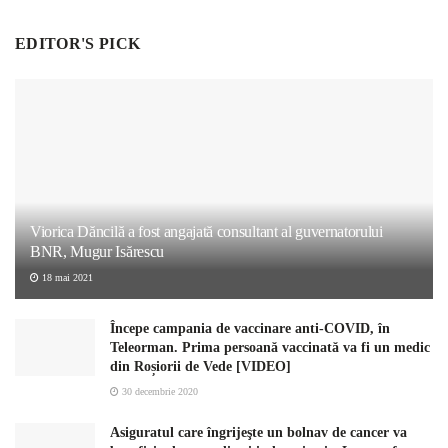
EDITOR'S PICK
Viorica Dăncilă a fost angajată consultant al guvernatorului
BNR, Mugur Isărescu
18 mai 2021
Începe campania de vaccinare anti-COVID, în
Teleorman. Prima persoană vaccinată va fi un medic
din Roșiorii de Vede [VIDEO]
30 decembrie 2020
Asiguratul care îngrijeşte un bolnav de cancer va