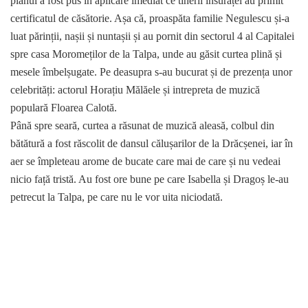
planul a fost pus în aplicare imediat ce tinerii însurăței au primit
certificatul de căsătorie. Așa că, proaspăta familie Negulescu și-a
luat părinții, nașii și nuntașii și au pornit din sectorul 4 al Capitalei
spre casa Moromeților de la Talpa, unde au găsit curtea plină și
mesele îmbelșugate. Pe deasupra s-au bucurat și de prezența unor
celebrități: actorul Horațiu Mălăele și intrepreta de muzică
populară Floarea Calotă.
Până spre seară, curtea a răsunat de muzică aleasă, colbul din
bătătură a fost răscolit de dansul călușarilor de la Drăcșenei, iar în
aer se împleteau arome de bucate care mai de care și nu vedeai
nicio față tristă. Au fost ore bune pe care Isabella și Dragoș le-au
petrecut la Talpa, pe care nu le vor uita niciodată.