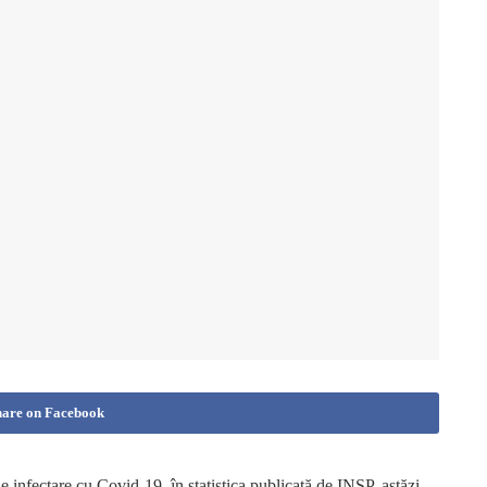
hare on Facebook
e infectare cu Covid-19, în statistica publicată de INSP, astăzi,