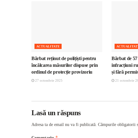
ACTUALITATE
ACTUALITAT
Bărbat reținut de polițiști pentru
Bărbat de 57 
încălcarea măsurilor dispuse prin
infracțiuni r
ordinul de protecție provizoriu
și fără permi
27 octombrie 2025
21 octombrie 2
Lasă un răspuns
Adresa ta de email nu va fi publicată.
Câmpurile obligatorii 
*
Comentariu