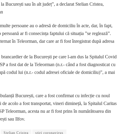
la București sau în alt județ”, a declarat Stelian Cristea,
an
ă multe persoane au o adresă de domiciliu în acte, dar, în fapt,
 o persoană ar fi consecința faptului că situația ”se reglează”.
ernat în Teleorman, dar care ar fi fost înregistrat după adresa
n brancardier de la București pe care l-am dus la Spitalul Covid
SP a fost dat de la Teleorman (n.r.- când a fost diagnosticat cu
pă codul lui (n.r.- codul adresei oficiale de domiciliu)”, a mai
ulanță București, care a fost confirmat cu infecție cu noul
 de acolo a fost transportat, vineri dimineță, la Spitalul Caritas
SP Teleorman, acesta nu ar fi fost prins în numărătoarea din
ești sau Ilfov.
Stelian Cristea
stiri coronavirus