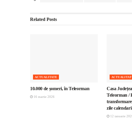
Related
Posts
ACTUALITATE
ACTUALITAT
10.000 de șomeri, în Teleorman
Casa Județea
Teleorman / P
16 martie 2026
transformarea
zile calendari
12 ianuarie 202