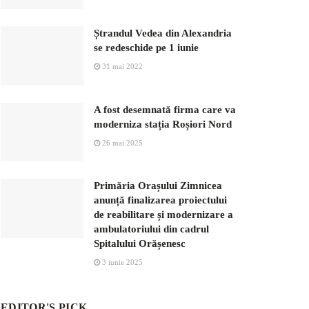
Ștrandul Vedea din Alexandria
se redeschide pe 1 iunie
31 mai 2022
A fost desemnată firma care va
moderniza stația Roșiori Nord
26 mai 2025
Primăria Orașului Zimnicea
anunță finalizarea proiectului
de reabilitare și modernizare a
ambulatoriului din cadrul
Spitalului Orășenesc
3 iunie 2025
EDITOR'S PICK