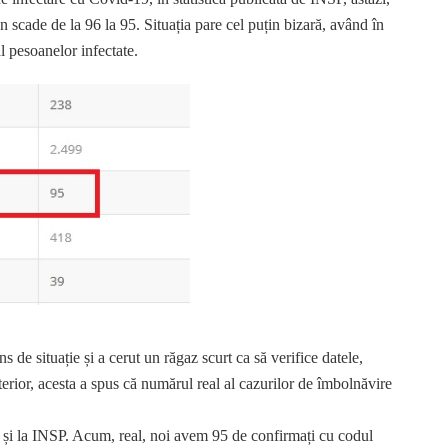
 scade de la 96 la 95. Situația pare cel puțin bizară, având în
l pesoanelor infectate.
s de situație și a cerut un răgaz scurt ca să verifice datele,
terior, acesta a spus că numărul real al cazurilor de îmbolnăvire
t și la INSP. Acum, real, noi avem 95 de confirmați cu codul