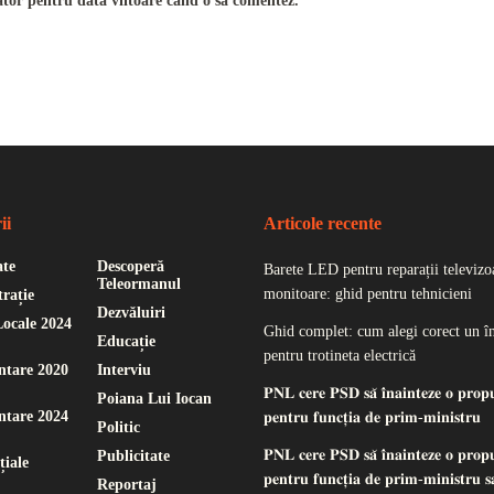
ator pentru data viitoare când o să comentez.
ii
Articole recente
ate
Descoperă
Barete LED pentru reparații televizoa
Teleormanul
monitoare: ghid pentru tehnicieni
rație
Dezvăluiri
Locale 2024
Ghid complet: cum alegi corect un î
Educație
pentru trotineta electrică
ntare 2020
Interviu
𝐏𝐍𝐋 𝐜𝐞𝐫𝐞 𝐏𝐒𝐃 𝐬𝐚̆ 𝐢̂𝐧𝐚𝐢𝐧𝐭𝐞𝐳𝐞 𝐨 𝐩𝐫𝐨𝐩
Poiana Lui Iocan
ntare 2024
𝐩𝐞𝐧𝐭𝐫𝐮 𝐟𝐮𝐧𝐜𝐭̦𝐢𝐚 𝐝𝐞 𝐩𝐫𝐢𝐦-𝐦𝐢𝐧𝐢𝐬𝐭𝐫𝐮
Politic
𝐏𝐍𝐋 𝐜𝐞𝐫𝐞 𝐏𝐒𝐃 𝐬𝐚̆ 𝐢̂𝐧𝐚𝐢𝐧𝐭𝐞𝐳𝐞 𝐨 𝐩𝐫𝐨𝐩
Publicitate
țiale
𝐩𝐞𝐧𝐭𝐫𝐮 𝐟𝐮𝐧𝐜𝐭̦𝐢𝐚 𝐝𝐞 𝐩𝐫𝐢𝐦-𝐦𝐢𝐧𝐢𝐬𝐭𝐫𝐮 𝐬𝐚
Reportaj