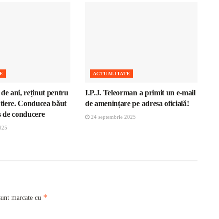
E
ACTUALITATE
de ani, reținut pentru
I.P.J. Teleorman a primit un e-mail
utiere. Conducea băut
de amenințare pe adresa oficială!
s de conducere
24 septembrie 2025
025
*
sunt marcate cu