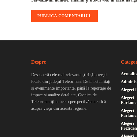
Salvează-mi numele, emailul și site-ul web în acest navig
Despre
Categor
Actualit
Descoperă cele mai relevante știri și povești
locale din județul Teleorman. De la actualități
Administ
și evenimente importante, până la reportaje de
Alegeri 
impact și analize detaliate, Cronica de
Alegeri
Teleorman îți aduce o perspectivă autentică
Parlame
asupra vieții din această regiune.
Alegeri
Parlame
Alegeri
Preziden
Alegeri