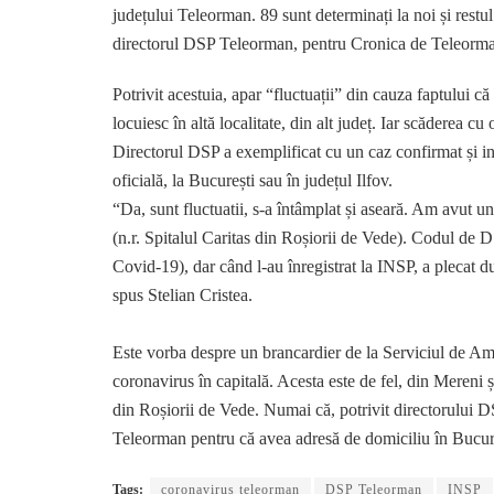
județului Teleorman. 89 sunt determinați la noi și restul 
directorul DSP Teleorman, pentru Cronica de Teleorm
Potrivit acestuia, apar “fluctuații” din cauza faptului c
locuiesc în altă localitate, din alt județ. Iar scăderea cu
Directorul DSP a exemplificat cu un caz confirmat și int
oficială, la București sau în județul Ilfov.
“Da, sunt fluctuatii, s-a întâmplat și aseară. Am avut u
(n.r. Spitalul Caritas din Roșiorii de Vede). Codul de D
Covid-19), dar când l-au înregistrat la INSP, a plecat du
spus Stelian Cristea.
Este vorba despre un brancardier de la Serviciul de Amb
coronavirus în capitală. Acesta este de fel, din Mereni și
din Roșiorii de Vede. Numai că, potrivit directorului D
Teleorman pentru că avea adresă de domiciliu în Bucur
Tags:
coronavirus teleorman
DSP Teleorman
INSP