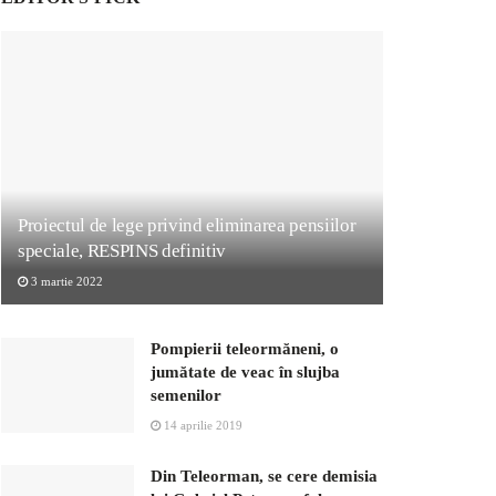
Proiectul de lege privind eliminarea pensiilor
speciale, RESPINS definitiv
3 martie 2022
Pompierii teleormăneni, o
jumătate de veac în slujba
semenilor
14 aprilie 2019
Din Teleorman, se cere demisia