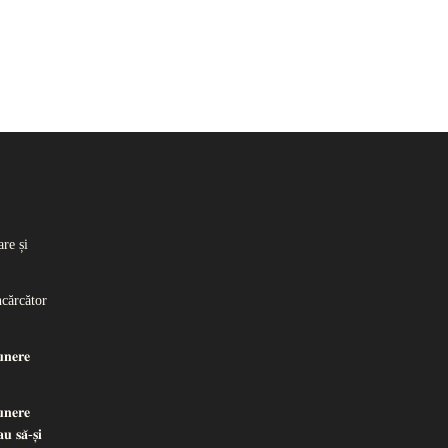
re și
ncărcător
𝐧𝐞𝐫𝐞
𝐧𝐞𝐫𝐞
𝐮 𝐬𝐚̆-𝐬̦𝐢