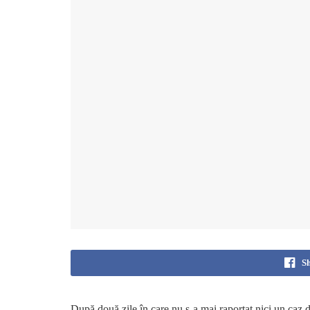
S
După două zile în care nu s-a mai raportat nici un caz d