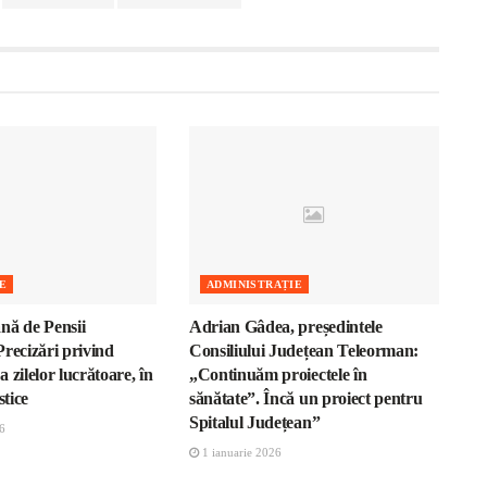
E
ADMINISTRAȚIE
nă de Pensii
Adrian Gâdea, președintele
recizări privind
Consiliului Județean Teleorman:
 zilelor lucrătoare, în
„Continuăm proiectele în
stice
sănătate”. Încă un proiect pentru
Spitalul Județean”
6
1 ianuarie 2026