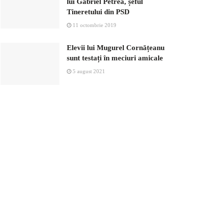
lui Gabriel Petrea, șeful
Tineretului din PSD
11 octombrie 2019
Elevii lui Mugurel Cornățeanu
sunt testați în meciuri amicale
5 august 2021