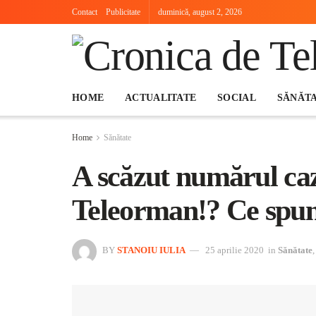
Contact
Publicitate
duminică, august 2, 2026
HOME
ACTUALITATE
SOCIAL
SĂNĂT
Home
Sănătate
A scăzut numărul caz
Teleorman!? Ce spun
BY
STANOIU IULIA
25 aprilie 2020
in
Sănătate