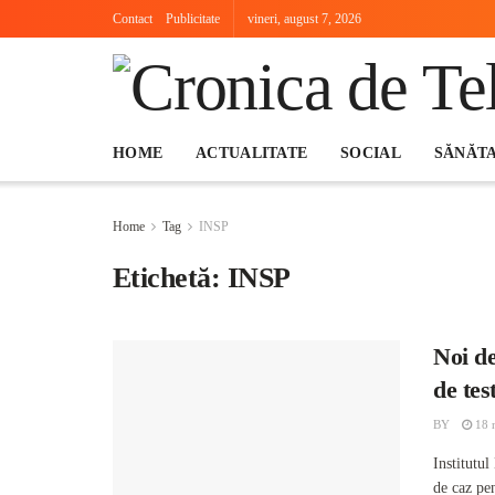
Contact
Publicitate
vineri, august 7, 2026
HOME
ACTUALITATE
SOCIAL
SĂNĂT
Home
Tag
INSP
Etichetă:
INSP
Noi d
de tes
BY
18 
Institutul
de caz pen