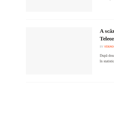
A scăz
Teleo
BY
STANO
După două
în statisti