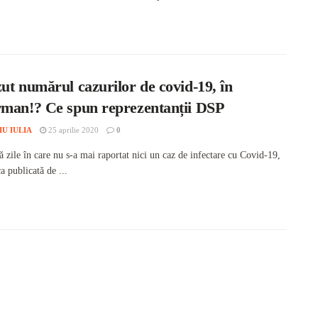
ut numărul cazurilor de covid-19, în
rman!? Ce spun reprezentanții DSP
IU IULIA
25 aprilie 2020
0
 zile în care nu s-a mai raportat nici un caz de infectare cu Covid-19,
ca publicată de ...