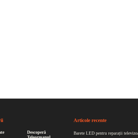
ii
Articole recente
ate
Descoperă
Barete LED pentru reparații televizoa
Teleormanul