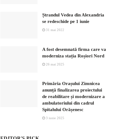
Ștrandul Vedea din Alexandria
se redeschide pe 1 iunie
31 mai 2022
A fost desemnată firma care va
moderniza stația Roșiori Nord
26 mai 2025
Primăria Orașului Zimnicea
anunță finalizarea proiectului
de reabilitare și modernizare a
ambulatoriului din cadrul
Spitalului Orășenesc
3 iunie 2025
EDITOR'S PICK