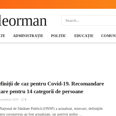
ATE
ADMINISTRAȚIE
POLITIC
EDUCAȚIE
COMUNI
efiniții de caz pentru Covid-19. Recomandare
tare pentru 14 categorii de persoane
noiembrie 2020
0
 Național de Sănătate Publică (ONSP) a actualizat, miercuri, definiţiile
tru coronavirus au fost actualizate, iar potrivit noilor ...