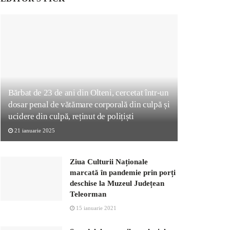
Bărbat de 23 de ani din Olteni, cercetat într-un
dosar penal de vătămare corporală din culpă și
ucidere din culpă, reținut de polițiști
21 ianuarie 2025
Ziua Culturii Naționale
marcată în pandemie prin porți
deschise la Muzeul Județean
Teleorman
15 ianuarie 2021