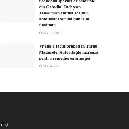
Scandalul sporurilor salariale
din Consiliul Județean
Teleorman clatină scaunul
administratorului public al
județului
26 iunie 2019
Vijelia a făcut prăpăd în Turnu
Măgurele. Autoritățile lucrează
pentru remedierea situației
30 mai 2022
re și