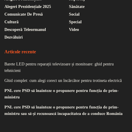
Alegeri Prezidențiale 2025
Sănătate
Comunicate De Presă
Social
Cultură
Special
Descoperă Teleormanul
Video
Dezvăluiri
Articole recente
Barete LED pentru reparații televizoare și monitoare: ghid pentru
tehnicieni
Ghid complet: cum alegi corect un încărcător pentru trotineta electrică
𝐏𝐍𝐋 𝐜𝐞𝐫𝐞 𝐏𝐒𝐃 𝐬𝐚̆ 𝐢̂𝐧𝐚𝐢𝐧𝐭𝐞𝐳𝐞 𝐨 𝐩𝐫𝐨𝐩𝐮𝐧𝐞𝐫𝐞 𝐩𝐞𝐧𝐭𝐫𝐮 𝐟𝐮𝐧𝐜𝐭̦𝐢𝐚 𝐝𝐞 𝐩𝐫𝐢𝐦-
𝐦𝐢𝐧𝐢𝐬𝐭𝐫𝐮
𝐏𝐍𝐋 𝐜𝐞𝐫𝐞 𝐏𝐒𝐃 𝐬𝐚̆ 𝐢̂𝐧𝐚𝐢𝐧𝐭𝐞𝐳𝐞 𝐨 𝐩𝐫𝐨𝐩𝐮𝐧𝐞𝐫𝐞 𝐩𝐞𝐧𝐭𝐫𝐮 𝐟𝐮𝐧𝐜𝐭̦𝐢𝐚 𝐝𝐞 𝐩𝐫𝐢𝐦-
𝐦𝐢𝐧𝐢𝐬𝐭𝐫𝐮 𝐬𝐚𝐮 𝐬𝐚̆-𝐬̦𝐢 𝐫𝐞𝐜𝐮𝐧𝐨𝐚𝐬𝐜𝐚̆ 𝐢𝐧𝐜𝐚𝐩𝐚𝐜𝐢𝐭𝐚𝐭𝐞𝐚 𝐝𝐞 𝐚 𝐜𝐨𝐧𝐝𝐮𝐜𝐞 𝐑𝐨𝐦𝐚̂𝐧𝐢𝐚