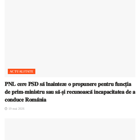
ACTUALITATE
𝐏𝐍𝐋 𝐜𝐞𝐫𝐞 𝐏𝐒𝐃 𝐬𝐚̆ 𝐢̂𝐧𝐚𝐢𝐧𝐭𝐞𝐳𝐞 𝐨 𝐩𝐫𝐨𝐩𝐮𝐧𝐞𝐫𝐞 𝐩𝐞𝐧𝐭𝐫𝐮 𝐟𝐮𝐧𝐜𝐭̦𝐢𝐚
𝐝𝐞 𝐩𝐫𝐢𝐦-𝐦𝐢𝐧𝐢𝐬𝐭𝐫𝐮 𝐬𝐚𝐮 𝐬𝐚̆-𝐬̦𝐢 𝐫𝐞𝐜𝐮𝐧𝐨𝐚𝐬𝐜𝐚̆ 𝐢𝐧𝐜𝐚𝐩𝐚𝐜𝐢𝐭𝐚𝐭𝐞𝐚 𝐝𝐞 𝐚
𝐜𝐨𝐧𝐝𝐮𝐜𝐞 𝐑𝐨𝐦𝐚̂𝐧𝐢𝐚
19 mai 2026