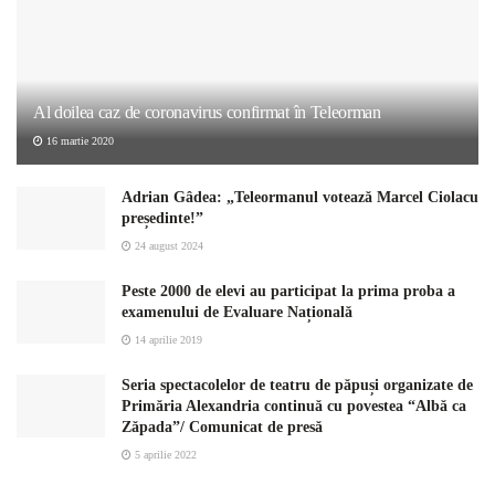
Al doilea caz de coronavirus confirmat în Teleorman
16 martie 2020
Adrian Gâdea: „Teleormanul votează Marcel Ciolacu
președinte!”
24 august 2024
Peste 2000 de elevi au participat la prima proba a
examenului de Evaluare Națională
14 aprilie 2019
Seria spectacolelor de teatru de păpuși organizate de
Primăria Alexandria continuă cu povestea “Albă ca
Zăpada”/ Comunicat de presă
5 aprilie 2022