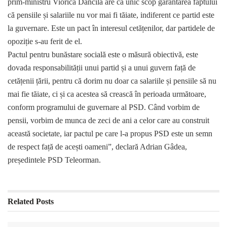
prim-ministru Viorica Dăncilă are ca unic scop garantarea faptului
că pensiile și salariile nu vor mai fi tăiate, indiferent ce partid este
la guvernare. Este un pact în interesul cetățenilor, dar partidele de
opoziție s-au ferit de el.
Pactul pentru bunăstare socială este o măsură obiectivă, este
dovada responsabilității unui partid și a unui guvern față de
cetățenii țării, pentru că dorim nu doar ca salariile și pensiile să nu
mai fie tăiate, ci și ca acestea să crească în perioada următoare,
conform programului de guvernare al PSD. Când vorbim de
pensii, vorbim de munca de zeci de ani a celor care au construit
această societate, iar pactul pe care l-a propus PSD este un semn
de respect față de acești oameni”, declară Adrian Gâdea,
președintele PSD Teleorman.
Related
Posts