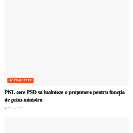
ACTUALITATE
𝐏𝐍𝐋 𝐜𝐞𝐫𝐞 𝐏𝐒𝐃 𝐬𝐚̆ 𝐢̂𝐧𝐚𝐢𝐧𝐭𝐞𝐳𝐞 𝐨 𝐩𝐫𝐨𝐩𝐮𝐧𝐞𝐫𝐞 𝐩𝐞𝐧𝐭𝐫𝐮 𝐟𝐮𝐧𝐜𝐭̦𝐢𝐚
𝐝𝐞 𝐩𝐫𝐢𝐦-𝐦𝐢𝐧𝐢𝐬𝐭𝐫𝐮
19 mai 2026