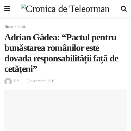
Home
Politic
Adrian Gâdea: “Pactul pentru
bunăstarea românilor este
dovada responsabilității față de
cetățeni”
BY
7 octombrie 2019