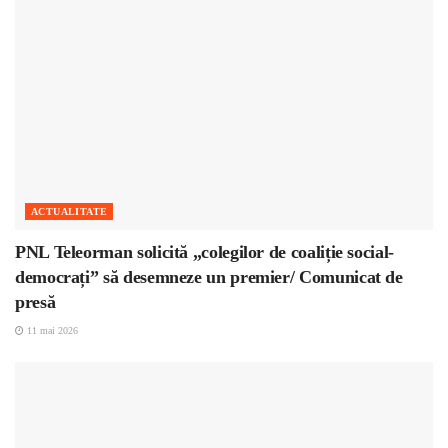
ACTUALITATE
PNL Teleorman solicită „colegilor de coaliție social-
democrați” să desemneze un premier/ Comunicat de
presă
11 mai 2026