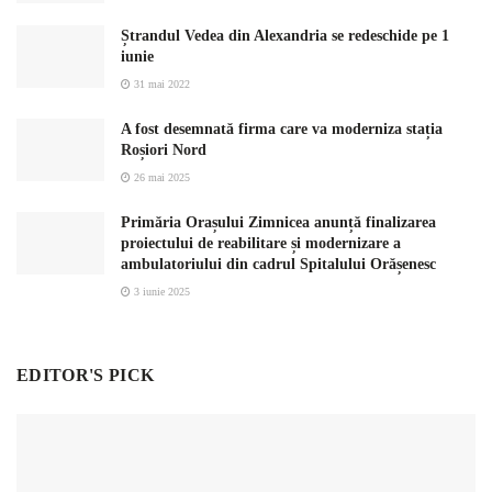
Ștrandul Vedea din Alexandria se redeschide pe 1
iunie
31 mai 2022
A fost desemnată firma care va moderniza stația
Roșiori Nord
26 mai 2025
Primăria Orașului Zimnicea anunță finalizarea
proiectului de reabilitare și modernizare a
ambulatoriului din cadrul Spitalului Orășenesc
3 iunie 2025
EDITOR'S PICK