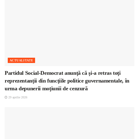
ACTUALITATE
Partidul Social-Democrat anunţă că şi-a retras toţi
reprezentanţii din funcţiile politice guvernamentale, în
urma depunerii moţiunii de cenzură
29 aprilie 2026