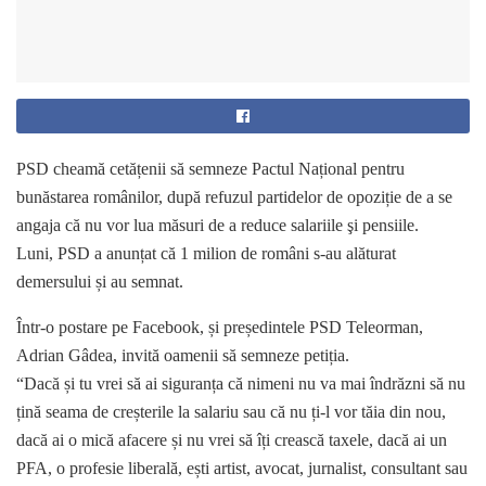
PSD cheamă cetățenii să semneze Pactul Național pentru
bunăstarea românilor, după refuzul partidelor de opoziție de a se
angaja că nu vor lua măsuri de a reduce salariile şi pensiile.
Luni, PSD a anunțat că 1 milion de români s-au alăturat
demersului și au semnat.
Într-o postare pe Facebook, și președintele PSD Teleorman,
Adrian Gâdea, invită oamenii să semneze petiția.
“Dacă și tu vrei să ai siguranța că nimeni nu va mai îndrăzni să nu
țină seama de creșterile la salariu sau că nu ți-l vor tăia din nou,
dacă ai o mică afacere și nu vrei să îți crească taxele, dacă ai un
PFA, o profesie liberală, ești artist, avocat, jurnalist, consultant sau