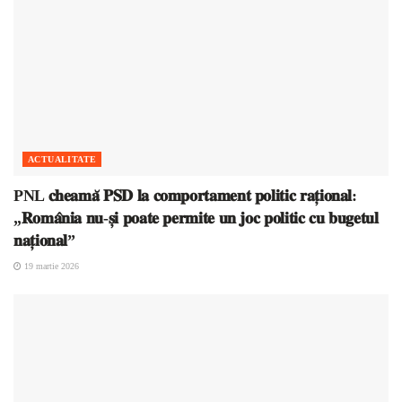
ACTUALITATE
PNL 𝐜𝐡𝐞𝐚𝐦𝐚̆ 𝐏𝐒𝐃 𝐥𝐚 𝐜𝐨𝐦𝐩𝐨𝐫𝐭𝐚𝐦𝐞𝐧𝐭 𝐩𝐨𝐥𝐢𝐭𝐢𝐜 𝐫𝐚𝐭̦𝐢𝐨𝐧𝐚𝐥:
„𝐑𝐨𝐦𝐚̂𝐧𝐢𝐚 𝐧𝐮-𝐬̦𝐢 𝐩𝐨𝐚𝐭𝐞 𝐩𝐞𝐫𝐦𝐢𝐭𝐞 𝐮𝐧 𝐣𝐨𝐜 𝐩𝐨𝐥𝐢𝐭𝐢𝐜 𝐜𝐮 𝐛𝐮𝐠𝐞𝐭𝐮𝐥
𝐧𝐚𝐭̦𝐢𝐨𝐧𝐚𝐥”
19 martie 2026