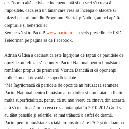
desfășori o altă activitate independentă și nu vrei să crească
impozitele, dacă ești un tânăr care vrea să înceapă o afacere și
mizezi pe sprijinul din Programul Start-Up Nation, atunci apără-ți
drepturile și beneficiile!
Semnează și tu Pactul!
www.pactul.ro
”, a scris președintele PSD
Teleorman pe pagina sa de Facebook.
Adrian Gâdea a declarat că este îngrijorat de faptul că partidele de
opoziție au refuzat să semneze Pactul Național pentru bunăstarea
românilor propus de premierul Viorica Dăncilă și că oponenții
politici au dat dovadă de superficialitate.
“Mă îngrijorează că partidele de opoziție au refuzat să semneze
Pactul Național pentru bunăstarea românilor și l-au tratat cu foarte
multă superficialitate, pentru că nu mai vreau ca cineva din această
țară să mai treacă prin ceea ce s-a întâmplat în 2010-2012 când s-
au tăiat pensiile și salariile, să mai trăiască o astfel de dramă.
Pactul pentru bunăstare socială propus de către PSD și de doamna