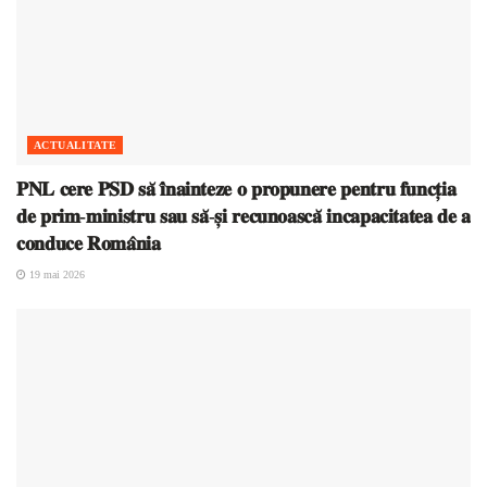
ACTUALITATE
𝐏𝐍𝐋 𝐜𝐞𝐫𝐞 𝐏𝐒𝐃 𝐬𝐚̆ 𝐢̂𝐧𝐚𝐢𝐧𝐭𝐞𝐳𝐞 𝐨 𝐩𝐫𝐨𝐩𝐮𝐧𝐞𝐫𝐞 𝐩𝐞𝐧𝐭𝐫𝐮 𝐟𝐮𝐧𝐜𝐭̦𝐢𝐚
𝐝𝐞 𝐩𝐫𝐢𝐦-𝐦𝐢𝐧𝐢𝐬𝐭𝐫𝐮 𝐬𝐚𝐮 𝐬𝐚̆-𝐬̦𝐢 𝐫𝐞𝐜𝐮𝐧𝐨𝐚𝐬𝐜𝐚̆ 𝐢𝐧𝐜𝐚𝐩𝐚𝐜𝐢𝐭𝐚𝐭𝐞𝐚 𝐝𝐞 𝐚
𝐜𝐨𝐧𝐝𝐮𝐜𝐞 𝐑𝐨𝐦𝐚̂𝐧𝐢𝐚
19 mai 2026