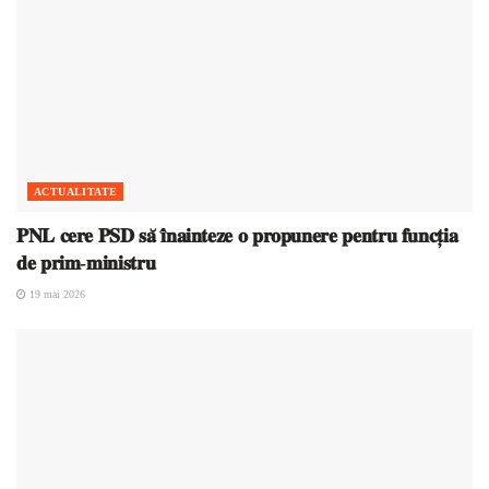
ACTUALITATE
𝐏𝐍𝐋 𝐜𝐞𝐫𝐞 𝐏𝐒𝐃 𝐬𝐚̆ 𝐢̂𝐧𝐚𝐢𝐧𝐭𝐞𝐳𝐞 𝐨 𝐩𝐫𝐨𝐩𝐮𝐧𝐞𝐫𝐞 𝐩𝐞𝐧𝐭𝐫𝐮 𝐟𝐮𝐧𝐜𝐭̦𝐢𝐚
𝐝𝐞 𝐩𝐫𝐢𝐦-𝐦𝐢𝐧𝐢𝐬𝐭𝐫𝐮
19 mai 2026