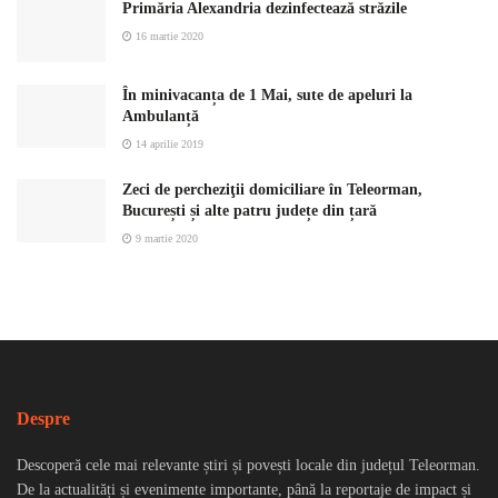
Primăria Alexandria dezinfectează străzile
16 martie 2020
În minivacanța de 1 Mai, sute de apeluri la
Ambulanță
14 aprilie 2019
Zeci de percheziţii domiciliare în Teleorman,
București și alte patru județe din țară
9 martie 2020
Despre
Descoperă cele mai relevante știri și povești locale din județul Teleorman.
De la actualități și evenimente importante, până la reportaje de impact și