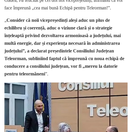
Gâdea, i-a felicitat pe cei doi noi vicepreședinți, afirmând că vor
face împreună „cea mai bună Echipă pentru Teleorman!”.
„
Consider că noii vicepreședinți aleși aduc un plus de
echilibru și coerență, aduc o viziune clară și o strategie
înțeleaptă privind dezvoltarea armonioasă a județului, mai
multă energie, dar și experiența necesară în administrarea
județului”, a declarat președintele Consiliului Județean
Teleorman, subliniind faptul că împreună cu noua echipă de
conducere a consiliului județean, vor fi „mereu la datorie
pentru teleormăneni
”.