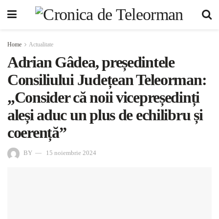
Home
Actualitate
Adrian Gâdea, președintele
Consiliului Județean Teleorman:
„Consider că noii vicepreședinți
aleși aduc un plus de echilibru și
coerență”
BY
15 noiembrie 2024