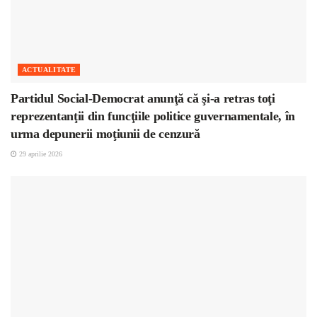
ACTUALITATE
Partidul Social-Democrat anunţă că şi-a retras toţi
reprezentanţii din funcţiile politice guvernamentale, în
urma depunerii moţiunii de cenzură
29 aprilie 2026