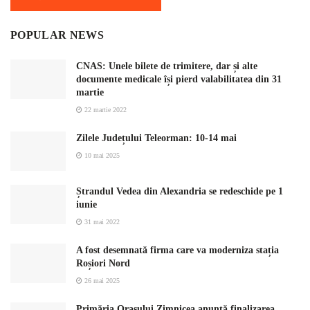
POPULAR NEWS
CNAS: Unele bilete de trimitere, dar și alte
documente medicale își pierd valabilitatea din 31
martie
22 martie 2022
Zilele Județului Teleorman: 10-14 mai
10 mai 2025
Ștrandul Vedea din Alexandria se redeschide pe 1
iunie
31 mai 2022
A fost desemnată firma care va moderniza stația
Roșiori Nord
26 mai 2025
Primăria Orașului Zimnicea anunță finalizarea