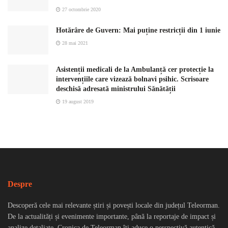
27 octombrie 2020
Hotărâre de Guvern: Mai puține restricții din 1 iunie
28 mai 2021
Asistenții medicali de la Ambulanță cer protecție la
intervențiile care vizează bolnavi psihic. Scrisoare
deschisă adresată ministrului Sănătății
19 august 2019
Despre
Descoperă cele mai relevante știri și povești locale din județul Teleorman.
De la actualități și evenimente importante, până la reportaje de impact și
analize detaliate, Cronica de Teleorman îți aduce o perspectivă autentică