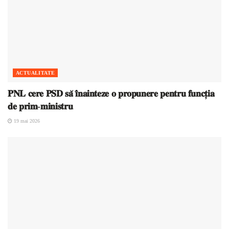
ACTUALITATE
𝐏𝐍𝐋 𝐜𝐞𝐫𝐞 𝐏𝐒𝐃 𝐬𝐚̆ 𝐢̂𝐧𝐚𝐢𝐧𝐭𝐞𝐳𝐞 𝐨 𝐩𝐫𝐨𝐩𝐮𝐧𝐞𝐫𝐞 𝐩𝐞𝐧𝐭𝐫𝐮 𝐟𝐮𝐧𝐜𝐭̦𝐢𝐚
𝐝𝐞 𝐩𝐫𝐢𝐦-𝐦𝐢𝐧𝐢𝐬𝐭𝐫𝐮
19 mai 2026