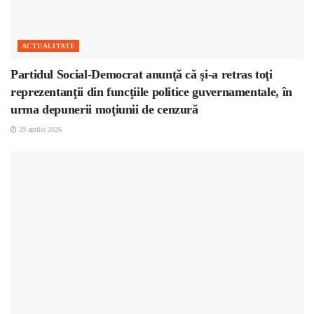
ACTUALITATE
Partidul Social-Democrat anunţă că şi-a retras toţi
reprezentanţii din funcţiile politice guvernamentale, în
urma depunerii moţiunii de cenzură
29 aprilie 2026