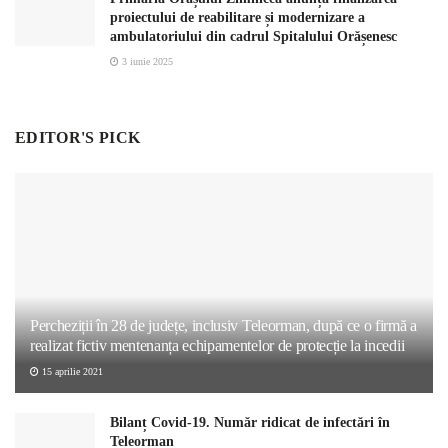
proiectului de reabilitare și modernizare a
ambulatoriului din cadrul Spitalului Orășenesc
3 iunie 2025
EDITOR'S PICK
Percheziții în 28 de județe, inclusiv Teleorman, după ce o firmă a
realizat fictiv mentenanța echipamentelor de protecție la incedii
15 aprilie 2021
Bilanț Covid-19. Număr ridicat de infectări în
Teleorman