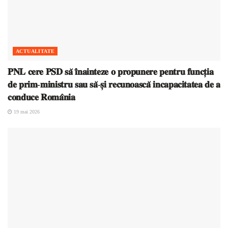
ACTUALITATE
𝐏𝐍𝐋 𝐜𝐞𝐫𝐞 𝐏𝐒𝐃 𝐬𝐚̆ 𝐢̂𝐧𝐚𝐢𝐧𝐭𝐞𝐳𝐞 𝐨 𝐩𝐫𝐨𝐩𝐮𝐧𝐞𝐫𝐞 𝐩𝐞𝐧𝐭𝐫𝐮 𝐟𝐮𝐧𝐜𝐭̦𝐢𝐚
𝐝𝐞 𝐩𝐫𝐢𝐦-𝐦𝐢𝐧𝐢𝐬𝐭𝐫𝐮 𝐬𝐚𝐮 𝐬𝐚̆-𝐬̦𝐢 𝐫𝐞𝐜𝐮𝐧𝐨𝐚𝐬𝐜𝐚̆ 𝐢𝐧𝐜𝐚𝐩𝐚𝐜𝐢𝐭𝐚𝐭𝐞𝐚 𝐝𝐞 𝐚
𝐜𝐨𝐧𝐝𝐮𝐜𝐞 𝐑𝐨𝐦𝐚̂𝐧𝐢𝐚
19 mai 2026