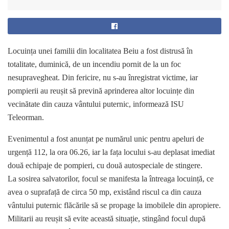
Locuința unei familii din localitatea Beiu a fost distrusă în
totalitate, duminică, de un incendiu pornit de la un foc
nesupravegheat. Din fericire, nu s-au înregistrat victime, iar
pompierii au reușit să prevină aprinderea altor locuințe din
vecinătate din cauza vântului puternic, informează ISU
Teleorman.
Evenimentul a fost anunțat pe numărul unic pentru apeluri de
urgență 112, la ora 06.26, iar la fața locului s-au deplasat imediat
două echipaje de pompieri, cu două autospeciale de stingere.
La sosirea salvatorilor, focul se manifesta la întreaga locuință, ce
avea o suprafață de circa 50 mp, existând riscul ca din cauza
vântului puternic flăcările să se propage la imobilele din apropiere.
Militarii au reușit să evite această situație, stingând focul după