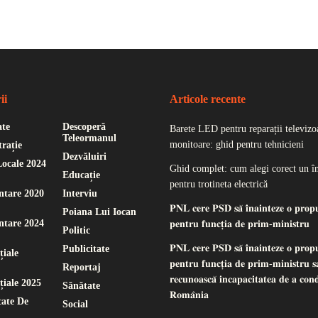
ii
Articole recente
ate
Descoperă
Barete LED pentru reparații televizoa
Teleormanul
monitoare: ghid pentru tehnicieni
rație
Dezvăluiri
Locale 2024
Ghid complet: cum alegi corect un î
Educație
pentru trotineta electrică
ntare 2020
Interviu
𝐏𝐍𝐋 𝐜𝐞𝐫𝐞 𝐏𝐒𝐃 𝐬𝐚̆ 𝐢̂𝐧𝐚𝐢𝐧𝐭𝐞𝐳𝐞 𝐨 𝐩𝐫𝐨𝐩
Poiana Lui Iocan
ntare 2024
𝐩𝐞𝐧𝐭𝐫𝐮 𝐟𝐮𝐧𝐜𝐭̦𝐢𝐚 𝐝𝐞 𝐩𝐫𝐢𝐦-𝐦𝐢𝐧𝐢𝐬𝐭𝐫𝐮
Politic
𝐏𝐍𝐋 𝐜𝐞𝐫𝐞 𝐏𝐒𝐃 𝐬𝐚̆ 𝐢̂𝐧𝐚𝐢𝐧𝐭𝐞𝐳𝐞 𝐨 𝐩𝐫𝐨𝐩
Publicitate
țiale
𝐩𝐞𝐧𝐭𝐫𝐮 𝐟𝐮𝐧𝐜𝐭̦𝐢𝐚 𝐝𝐞 𝐩𝐫𝐢𝐦-𝐦𝐢𝐧𝐢𝐬𝐭𝐫𝐮 𝐬𝐚
Reportaj
𝐫𝐞𝐜𝐮𝐧𝐨𝐚𝐬𝐜𝐚̆ 𝐢𝐧𝐜𝐚𝐩𝐚𝐜𝐢𝐭𝐚𝐭𝐞𝐚 𝐝𝐞 𝐚 𝐜𝐨𝐧
țiale 2025
Sănătate
𝐑𝐨𝐦𝐚̂𝐧𝐢𝐚
ate De
Social