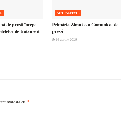
E
ACTUALITATE
nă de pensii începe
Primăria Zimnicea: Comunicat de
biletelor de tratament
presă
14 aprilie 2026
*
sunt marcate cu