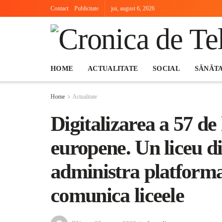
Contact
Publicitate
joi, august 6, 2026
HOME
ACTUALITATE
SOCIAL
SĂNĂT
Home
Actualitate
Digitalizarea a 57 de 
europene. Un liceu d
administra platforma
comunica liceele