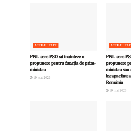
ACTUALITATE
ACTUALITAT
𝐏𝐍𝐋 𝐜𝐞𝐫𝐞 𝐏𝐒𝐃 𝐬𝐚̆ 𝐢̂𝐧𝐚𝐢𝐧𝐭𝐞𝐳𝐞 𝐨
𝐏𝐍𝐋 𝐜𝐞𝐫𝐞 𝐏𝐒𝐃 
𝐩𝐫𝐨𝐩𝐮𝐧𝐞𝐫𝐞 𝐩𝐞𝐧𝐭𝐫𝐮 𝐟𝐮𝐧𝐜𝐭̦𝐢𝐚 𝐝𝐞 𝐩𝐫𝐢𝐦-
𝐩𝐫𝐨𝐩𝐮𝐧𝐞𝐫𝐞 𝐩𝐞
𝐦𝐢𝐧𝐢𝐬𝐭𝐫𝐮
𝐦𝐢𝐧𝐢𝐬𝐭𝐫𝐮 𝐬𝐚𝐮 𝐬
𝐢𝐧𝐜𝐚𝐩𝐚𝐜𝐢𝐭𝐚𝐭𝐞
19 mai 2026
𝐑𝐨𝐦𝐚̂𝐧𝐢𝐚
19 mai 2026