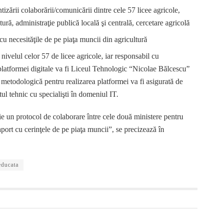
ntizării colaborării/comunicării dintre cele 57 licee agricole,
tură, administraţie publică locală şi centrală, cercetare agricolă
r cu necesităţile de pe piaţa muncii din agricultură
 nivelul celor 57 de licee agricole, iar responsabil cu
latformei digitale va fi Liceul Tehnologic “Nicolae Bălcescu”
etodologică pentru realizarea platformei va fi asigurată de
 tehnic cu specialişti în domeniul IT.
ie un protocol de colaborare între cele două ministere pentru
 raport cu cerinţele de pe piaţa muncii”, se precizează în
educata