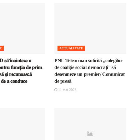
E
ACTUALITATE
𝐬𝐚̆ 𝐢̂𝐧𝐚𝐢𝐧𝐭𝐞𝐳𝐞 𝐨
PNL Teleorman solicită „colegilor
𝐧𝐭𝐫𝐮 𝐟𝐮𝐧𝐜𝐭̦𝐢𝐚 𝐝𝐞 𝐩𝐫𝐢𝐦-
de coaliție social-democrați” să
𝐚̆-𝐬̦𝐢 𝐫𝐞𝐜𝐮𝐧𝐨𝐚𝐬𝐜𝐚̆
desemneze un premier/ Comunicat
𝐚 𝐝𝐞 𝐚 𝐜𝐨𝐧𝐝𝐮𝐜𝐞
de presă
11 mai 2026