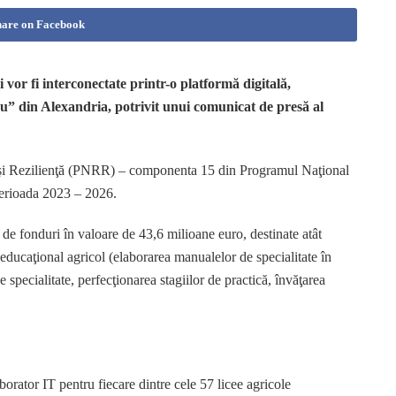
hare on Facebook
i vor fi interconectate printr-o platformă digitală,
u” din Alexandria, potrivit unui comunicat de presă al
e şi Rezilienţă (PNRR) – componenta 15 din Programul Naţional
perioada 2023 – 2026.
 de fonduri în valoare de 43,6 milioane euro, destinate atât
ului educaţional agricol (elaborarea manualelor de specialitate în
e specialitate, perfecţionarea stagiilor de practică, învăţarea
orator IT pentru fiecare dintre cele 57 licee agricole