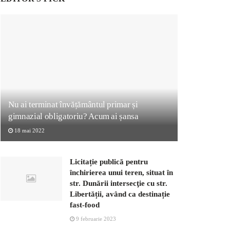
Nu ai terminat învățământul primar și
gimnazial obligatoriu? Acum ai șansa
18 mai 2022
Licitație publică pentru
închirierea unui teren, situat în
str. Dunării intersecţie cu str.
Libertății, având ca destinație
fast-food
9 februarie 2023