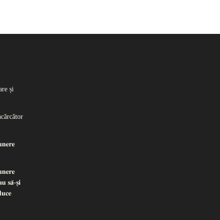
re și
ncărcător
𝐧𝐞𝐫𝐞
𝐧𝐞𝐫𝐞
𝐮 𝐬𝐚̆-𝐬̦𝐢
𝐝𝐮𝐜𝐞