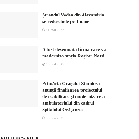
Ștrandul Vedea din Alexandria
se redeschide pe 1 iunie
31 mai 2022
A fost desemnată firma care va
moderniza stația Roșiori Nord
26 mai 2025
Primăria Orașului Zimnicea
anunță finalizarea proiectului
de reabilitare și modernizare a
ambulatoriului din cadrul
Spitalului Orășenesc
3 iunie 2025
EDITOR'S PICK