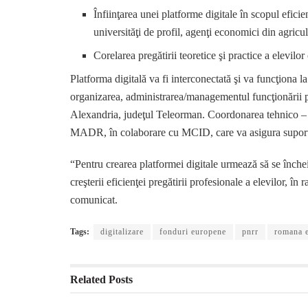
Înfiinţarea unei platforme digitale în scopul eficie
universităţi de profil, agenţi economici din agricul
Corelarea pregătirii teoretice şi practice a elevilo
Platforma digitală va fi interconectată şi va funcţiona la
organizarea, administrarea/managementul funcţionării p
Alexandria, judeţul Teleorman. Coordonarea tehnico – m
MADR, în colaborare cu MCID, care va asigura suportul
“Pentru crearea platformei digitale urmează să se înche
creşterii eficienţei pregătirii profesionale a elevilor, în
comunicat.
Tags:
digitalizare
fonduri europene
pnrr
romana 
Related
Posts