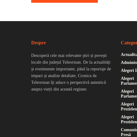
Despre
Categor
Actualit
Descoperă cele mai relevante știri și povești
locale din județul Teleorman. De la actualități
Administ
și evenimente importante, până la reportaje de
Alegeri 
impact și analize detaliate, Cronica de
Alegeri
Teleorman îți aduce o perspectivă autentică
Parlame
asupra vieții din această regiune.
Alegeri
Parlame
Alegeri
Preziden
Alegeri
Preziden
Comunic
Presă