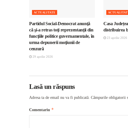
ACTUALITATE
ACTUALITAT
Partidul Social-Democrat anunţă
Casa Județea
că şi-a retras toţi reprezentanţii din
distribuirea 
funcţiile politice guvernamentale, în
23 aprilie 2026
urma depunerii moţiunii de
cenzură
29 aprilie 2026
Lasă un răspuns
Adresa ta de email nu va fi publicată.
Câmpurile obligatorii 
*
Comentariu