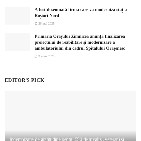
A fost desemnată firma care va moderniza stația
Roșiori Nord
26 mai 2025
Primăria Orașului Zimnicea anunță finalizarea
proiectului de reabilitare și modernizare a
ambulatoriului din cadrul Spitalului Orășenesc
3 iunie 2025
EDITOR'S PICK
Indemnizaţie de gratitudine pentru 550 de invalizi, veterani şi