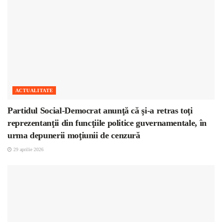
ACTUALITATE
Partidul Social-Democrat anunţă că şi-a retras toţi
reprezentanţii din funcţiile politice guvernamentale, în
urma depunerii moţiunii de cenzură
29 aprilie 2026