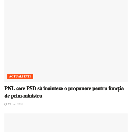
ACTUALITATE
𝐏𝐍𝐋 𝐜𝐞𝐫𝐞 𝐏𝐒𝐃 𝐬𝐚̆ 𝐢̂𝐧𝐚𝐢𝐧𝐭𝐞𝐳𝐞 𝐨 𝐩𝐫𝐨𝐩𝐮𝐧𝐞𝐫𝐞 𝐩𝐞𝐧𝐭𝐫𝐮 𝐟𝐮𝐧𝐜𝐭̦𝐢𝐚
𝐝𝐞 𝐩𝐫𝐢𝐦-𝐦𝐢𝐧𝐢𝐬𝐭𝐫𝐮
19 mai 2026