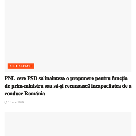
ACTUALITATE
𝐏𝐍𝐋 𝐜𝐞𝐫𝐞 𝐏𝐒𝐃 𝐬𝐚̆ 𝐢̂𝐧𝐚𝐢𝐧𝐭𝐞𝐳𝐞 𝐨 𝐩𝐫𝐨𝐩𝐮𝐧𝐞𝐫𝐞 𝐩𝐞𝐧𝐭𝐫𝐮 𝐟𝐮𝐧𝐜𝐭̦𝐢𝐚
𝐝𝐞 𝐩𝐫𝐢𝐦-𝐦𝐢𝐧𝐢𝐬𝐭𝐫𝐮 𝐬𝐚𝐮 𝐬𝐚̆-𝐬̦𝐢 𝐫𝐞𝐜𝐮𝐧𝐨𝐚𝐬𝐜𝐚̆ 𝐢𝐧𝐜𝐚𝐩𝐚𝐜𝐢𝐭𝐚𝐭𝐞𝐚 𝐝𝐞 𝐚
𝐜𝐨𝐧𝐝𝐮𝐜𝐞 𝐑𝐨𝐦𝐚̂𝐧𝐢𝐚
19 mai 2026