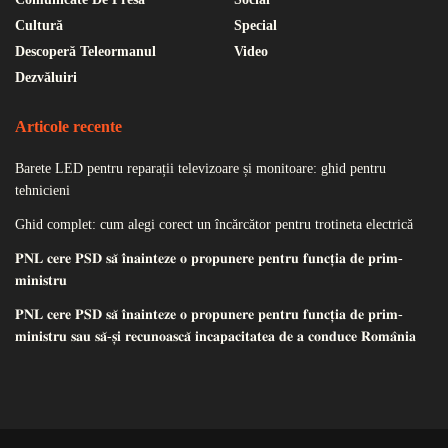
Cultură
Special
Descoperă Teleormanul
Video
Dezvăluiri
Articole recente
Barete LED pentru reparații televizoare și monitoare: ghid pentru
tehnicieni
Ghid complet: cum alegi corect un încărcător pentru trotineta electrică
𝐏𝐍𝐋 𝐜𝐞𝐫𝐞 𝐏𝐒𝐃 𝐬𝐚̆ 𝐢̂𝐧𝐚𝐢𝐧𝐭𝐞𝐳𝐞 𝐨 𝐩𝐫𝐨𝐩𝐮𝐧𝐞𝐫𝐞 𝐩𝐞𝐧𝐭𝐫𝐮 𝐟𝐮𝐧𝐜𝐭̦𝐢𝐚 𝐝𝐞 𝐩𝐫𝐢𝐦-
𝐦𝐢𝐧𝐢𝐬𝐭𝐫𝐮
𝐏𝐍𝐋 𝐜𝐞𝐫𝐞 𝐏𝐒𝐃 𝐬𝐚̆ 𝐢̂𝐧𝐚𝐢𝐧𝐭𝐞𝐳𝐞 𝐨 𝐩𝐫𝐨𝐩𝐮𝐧𝐞𝐫𝐞 𝐩𝐞𝐧𝐭𝐫𝐮 𝐟𝐮𝐧𝐜𝐭̦𝐢𝐚 𝐝𝐞 𝐩𝐫𝐢𝐦-
𝐦𝐢𝐧𝐢𝐬𝐭𝐫𝐮 𝐬𝐚𝐮 𝐬𝐚̆-𝐬̦𝐢 𝐫𝐞𝐜𝐮𝐧𝐨𝐚𝐬𝐜𝐚̆ 𝐢𝐧𝐜𝐚𝐩𝐚𝐜𝐢𝐭𝐚𝐭𝐞𝐚 𝐝𝐞 𝐚 𝐜𝐨𝐧𝐝𝐮𝐜𝐞 𝐑𝐨𝐦𝐚̂𝐧𝐢𝐚