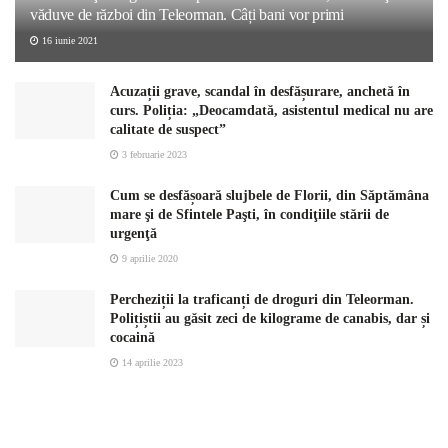
văduve de război din Teleorman. Câți bani vor primi
16 iunie 2021
Acuzații grave, scandal în desfășurare, anchetă în
curs. Poliția: „Deocamdată, asistentul medical nu are
calitate de suspect”
3 februarie 2023
Cum se desfășoară slujbele de Florii, din Săptămâna
mare şi de Sfintele Paşti, în condiţiile stării de
urgenţă
9 aprilie 2020
Percheziții la traficanți de droguri din Teleorman.
Polițiștii au găsit zeci de kilograme de canabis, dar și
cocaină
14 aprilie 2023