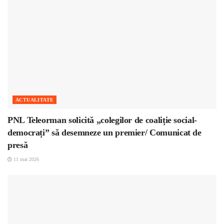
ACTUALITATE
PNL Teleorman solicită „colegilor de coaliție social-
democrați” să desemneze un premier/ Comunicat de
presă
11 mai 2026