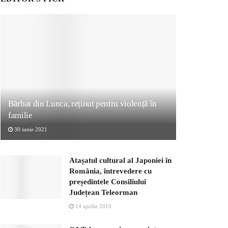
Bărbat din Lunca, reținut pentru violență în
familie
30 iunie 2021
Atașatul cultural al Japoniei în
România, întrevedere cu
președintele Consiliului
Județean Teleorman
14 aprilie 2019