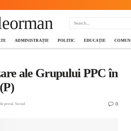
ATE
ADMINISTRAȚIE
POLITIC
EDUCAȚIE
COMUNI
zare ale Grupului PPC în
(P)
0
de presă
,
Social