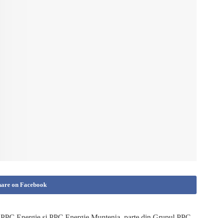
hare on Facebook
e PPC Energie și PPC Energie Muntenia, parte din Grupul PPC