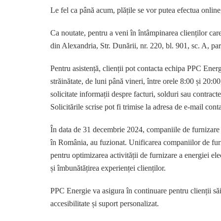
Le fel ca până acum, plățile se vor putea efectua online
Ca noutate, pentru a veni în întâmpinarea clienților ca
din Alexandria, Str. Dunării, nr. 220, bl. 901, sc. A, pa
Pentru asistență, clienții pot contacta echipa PPC Ener
străinătate, de luni până vineri, între orele 8:00 și 20:0
solicitate informații despre facturi, solduri sau contracte
Solicitările scrise pot fi trimise la adresa de e-mail 
În data de 31 decembrie 2024, companiile de furnizar
în România, au fuzionat. Unificarea companiilor de furn
pentru optimizarea activității de furnizare a energiei el
și îmbunătățirea experienței clienților.
PPC Energie va asigura în continuare pentru clienții săi
accesibilitate și suport personalizat.