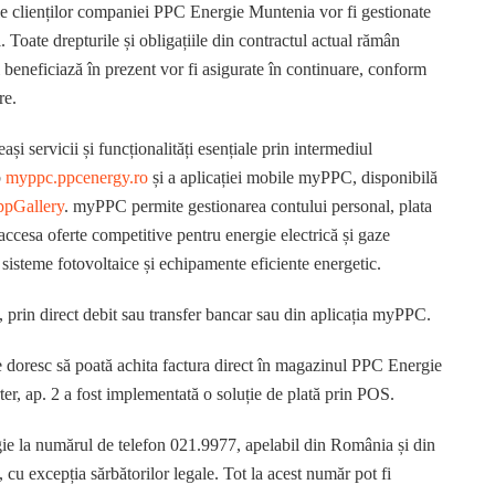
rile clienților companiei PPC Energie Muntenia vor fi gestionate
 Toate drepturile și obligațiile din contractul actual rămân
ii beneficiază în prezent vor fi asigurate în continuare, conform
re.
și servicii și funcționalități esențiale prin intermediul
b
myppc.ppcenergy.ro
și a aplicației mobile myPPC, disponibilă
pGallery
. myPPC permite gestionarea contului personal, plata
ot accesa oferte competitive pentru energie electrică și gaze
 sisteme fotovoltaice și echipamente eficiente energetic.
, prin direct debit sau transfer bancar sau din aplicația myPPC.
re doresc să poată achita factura direct în magazinul PPC Energie
rter, ap. 2 a fost implementată o soluție de plată prin POS.
gie la numărul de telefon 021.9977, apelabil din România și din
0, cu excepția sărbătorilor legale. Tot la acest număr pot fi