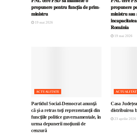
𝐏𝐍𝐋 𝐜𝐞𝐫𝐞 𝐏𝐒𝐃 𝐬𝐚̆ 𝐢̂𝐧𝐚𝐢𝐧𝐭𝐞𝐳𝐞 𝐨
𝐏𝐍𝐋 𝐜𝐞𝐫𝐞 𝐏𝐒𝐃 
𝐩𝐫𝐨𝐩𝐮𝐧𝐞𝐫𝐞 𝐩𝐞𝐧𝐭𝐫𝐮 𝐟𝐮𝐧𝐜𝐭̦𝐢𝐚 𝐝𝐞 𝐩𝐫𝐢𝐦-
𝐩𝐫𝐨𝐩𝐮𝐧𝐞𝐫𝐞 𝐩𝐞
𝐦𝐢𝐧𝐢𝐬𝐭𝐫𝐮
𝐦𝐢𝐧𝐢𝐬𝐭𝐫𝐮 𝐬𝐚𝐮 𝐬
𝐢𝐧𝐜𝐚𝐩𝐚𝐜𝐢𝐭𝐚𝐭𝐞
19 mai 2026
𝐑𝐨𝐦𝐚̂𝐧𝐢𝐚
19 mai 2026
ACTUALITATE
ACTUALITAT
Partidul Social-Democrat anunţă
Casa Județea
că şi-a retras toţi reprezentanţii din
distribuirea 
funcţiile politice guvernamentale, în
23 aprilie 2026
urma depunerii moţiunii de
cenzură