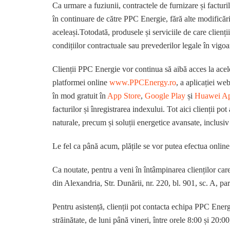
Ca urmare a fuziunii, contractele de furnizare și factu
în continuare de către PPC Energie, fără alte modificări.
aceleași.Totodată, produsele și serviciile de care clienț
condițiilor contractuale sau prevederilor legale în vigoa
Clienții PPC Energie vor continua să aibă acces la acelea
platformei online
www.PPCEnergy.ro
, a aplicației we
în mod gratuit în
App Store
,
Google Play
și
Huawei Ap
facturilor și înregistrarea indexului. Tot aici clienții p
naturale, precum și soluții energetice avansate, inclusiv
Le fel ca până acum, plățile se vor putea efectua online
Ca noutate, pentru a veni în întâmpinarea clienților ca
din Alexandria, Str. Dunării, nr. 220, bl. 901, sc. A, pa
Pentru asistență, clienții pot contacta echipa PPC Ener
străinătate, de luni până vineri, între orele 8:00 și 20:0