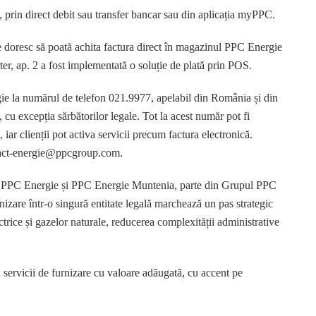
, prin direct debit sau transfer bancar sau din aplicația myPPC.
re doresc să poată achita factura direct în magazinul PPC Energie
rter, ap. 2 a fost implementată o soluție de plată prin POS.
gie la numărul de telefon 021.9977, apelabil din România și din
0, cu excepția sărbătorilor legale. Tot la acest număr pot fi
, iar clienții pot activa servicii precum factura electronică.
contact-energie@ppcgroup.com.
e PPC Energie și PPC Energie Muntenia, parte din Grupul PPC
izare într-o singură entitate legală marchează un pas strategic
ectrice și gazelor naturale, reducerea complexității administrative
 servicii de furnizare cu valoare adăugată, cu accent pe