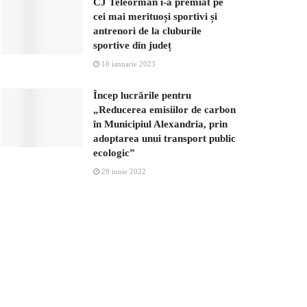
CJ Teleorman i-a premiat pe
cei mai merituoși sportivi și
antrenori de la cluburile
sportive din județ
10 ianuarie 2023
Încep lucrările pentru
„Reducerea emisiilor de carbon
în Municipiul Alexandria, prin
adoptarea unui transport public
ecologic”
29 iunie 2022