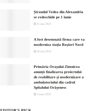
Ștrandul Vedea din Alexandria
se redeschide pe 1 iunie
31 mai 2022
A fost desemnată firma care va
moderniza stația Roșiori Nord
26 mai 2025
Primăria Orașului Zimnicea
anunță finalizarea proiectului
de reabilitare și modernizare a
ambulatoriului din cadrul
Spitalului Orășenesc
3 iunie 2025
EDITOR'S PICK