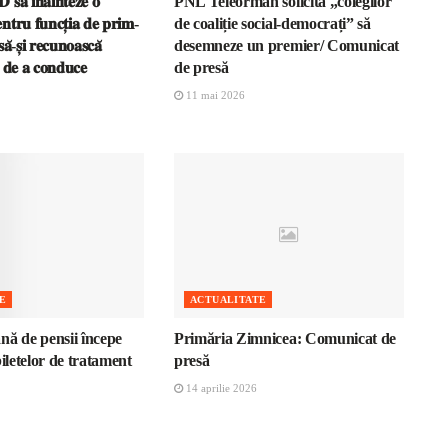
𝐬𝐚̆ 𝐢̂𝐧𝐚𝐢𝐧𝐭𝐞𝐳𝐞 𝐨
PNL Teleorman solicită „colegilor
𝐧𝐭𝐫𝐮 𝐟𝐮𝐧𝐜𝐭̦𝐢𝐚 𝐝𝐞 𝐩𝐫𝐢𝐦-
de coaliție social-democrați” să
𝐚̆-𝐬̦𝐢 𝐫𝐞𝐜𝐮𝐧𝐨𝐚𝐬𝐜𝐚̆
desemneze un premier/ Comunicat
𝐚 𝐝𝐞 𝐚 𝐜𝐨𝐧𝐝𝐮𝐜𝐞
de presă
11 mai 2026
E
ACTUALITATE
nă de pensii începe
Primăria Zimnicea: Comunicat de
biletelor de tratament
presă
14 aprilie 2026