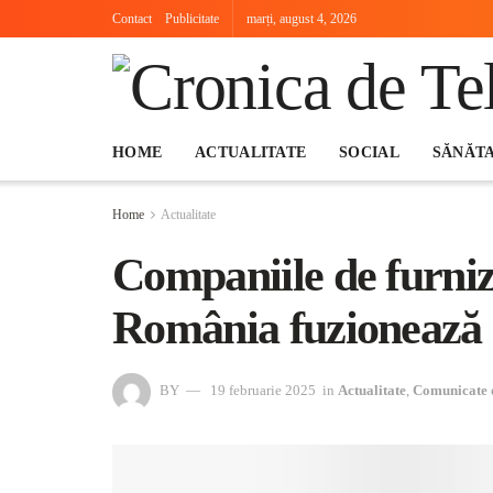
Contact
Publicitate
marți, august 4, 2026
HOME
ACTUALITATE
SOCIAL
SĂNĂT
Home
Actualitate
Companiile de furni
România fuzionează 
BY
19 februarie 2025
in
Actualitate
,
Comunicate 