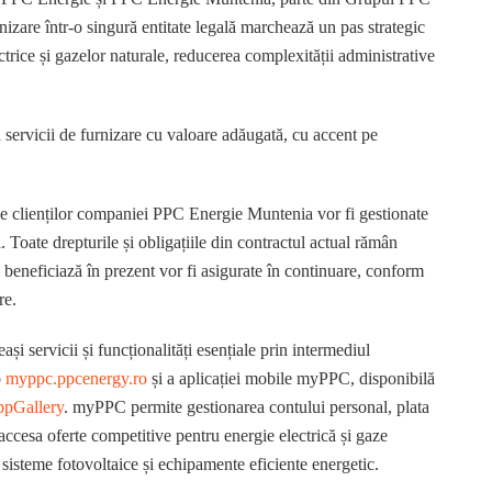
izare într-o singură entitate legală marchează un pas strategic
ectrice și gazelor naturale, reducerea complexității administrative
 servicii de furnizare cu valoare adăugată, cu accent pe
rile clienților companiei PPC Energie Muntenia vor fi gestionate
 Toate drepturile și obligațiile din contractul actual rămân
ii beneficiază în prezent vor fi asigurate în continuare, conform
re.
și servicii și funcționalități esențiale prin intermediul
b
myppc.ppcenergy.ro
și a aplicației mobile myPPC, disponibilă
pGallery
. myPPC permite gestionarea contului personal, plata
ot accesa oferte competitive pentru energie electrică și gaze
 sisteme fotovoltaice și echipamente eficiente energetic.