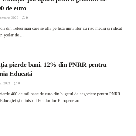
00 de euro
anuarie 2022
0
oli din Teleorman care se află pe lista unităților cu risc mediu și ridicat
 școlar de ...
ția pierde bani. 12% din PNRR pentru
ia Educată
ai 2021
0
pierde 400 de milioane de euro din bugetul de negociere pentru PNRR.
 Educației și ministrul Fondurilor Europene au ...