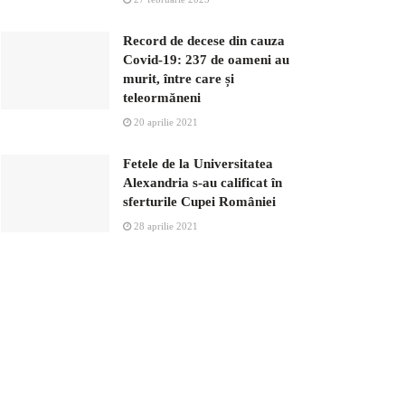
Record de decese din cauza
Covid-19: 237 de oameni au
murit, între care și
teleormăneni
20 aprilie 2021
Fetele de la Universitatea
Alexandria s-au calificat în
sferturile Cupei României
28 aprilie 2021