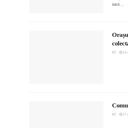
intră ...
Orașu
colect
BY
24 a
Comun
BY
27 