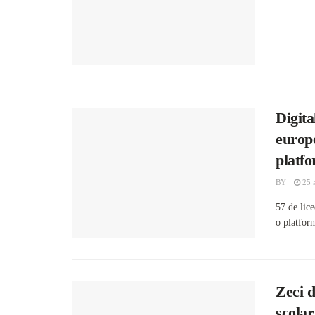
Digita
europ
platfo
BY
25 
57 de lice
o platform
Zeci d
școlar