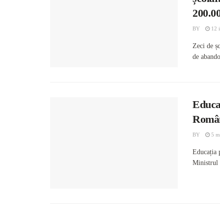
200.0
BY
12 i
Zeci de șc
de abandon
Educa
Român
BY
5 m
Educația 
Ministrul