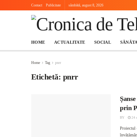
Contact
Publicitate
sâmbătă, august 8, 2026
HOME
ACTUALITATE
SOCIAL
SĂNĂT
Home
Tag
pnrr
Etichetă:
pnrr
Șanse 
prin
BY
24 
Proiectul
învățământ