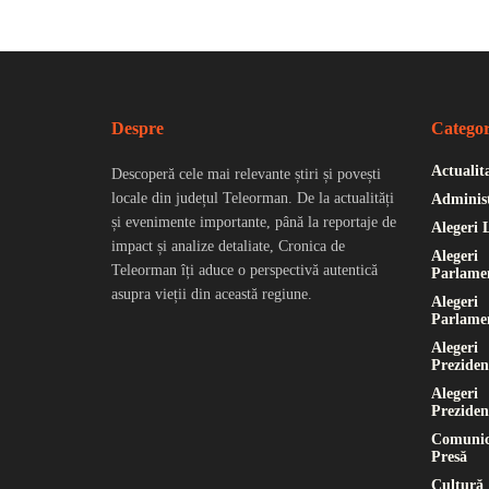
Despre
Categor
Actualit
Descoperă cele mai relevante știri și povești
locale din județul Teleorman. De la actualități
Administ
și evenimente importante, până la reportaje de
Alegeri 
impact și analize detaliate, Cronica de
Alegeri
Teleorman îți aduce o perspectivă autentică
Parlame
asupra vieții din această regiune.
Alegeri
Parlame
Alegeri
Preziden
Alegeri
Preziden
Comunic
Presă
Cultură