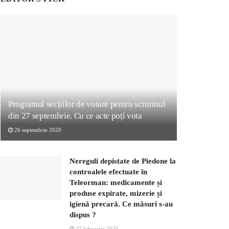
Programul secțiilor de votare pentru scrutinul
din 27 septembrie. Cu ce acte poți vota
26 septembrie 2020
Nereguli depistate de Piedone la
controalele efectuate în
Teleorman: medicamente și
produse expirate, mizerie și
igienă precară. Ce măsuri s-au
dispus ?
27 februarie 2025