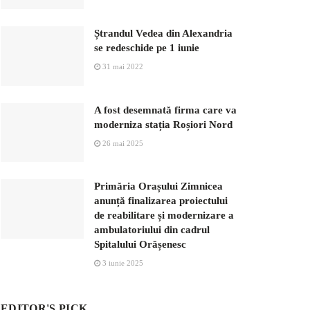
Ștrandul Vedea din Alexandria
se redeschide pe 1 iunie
31 mai 2022
A fost desemnată firma care va
moderniza stația Roșiori Nord
26 mai 2025
Primăria Orașului Zimnicea
anunță finalizarea proiectului
de reabilitare și modernizare a
ambulatoriului din cadrul
Spitalului Orășenesc
3 iunie 2025
EDITOR'S PICK