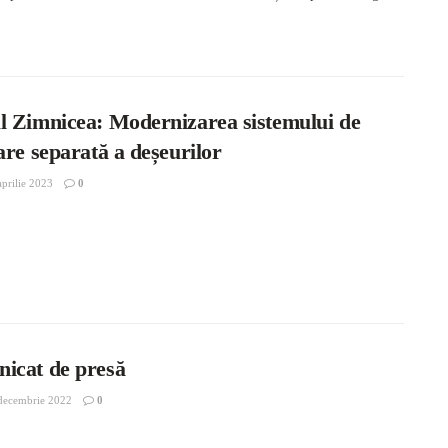
l Zimnicea: Modernizarea sistemului de
are separată a deșeurilor
prilie 2023
0
icat de presă
decembrie 2022
0