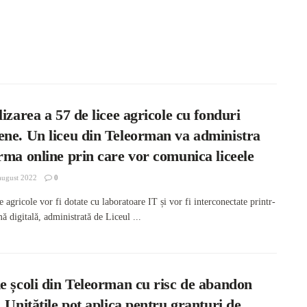
lizarea a 57 de licee agricole cu fonduri
ene. Un liceu din Teleorman va administra
rma online prin care vor comunica liceele
august 2022
0
e agricole vor fi dotate cu laboratoare IT și vor fi interconectate printr-
ă digitală, administrată de Liceul ...
e școli din Teleorman cu risc de abandon
. Unitățile pot aplica pentru granturi de