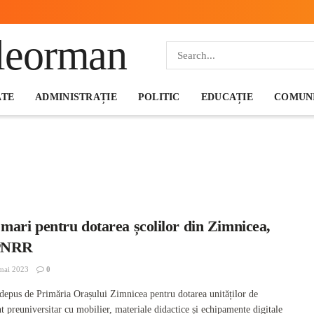
ATE
ADMINISTRAȚIE
POLITIC
EDUCAȚIE
COMUNI
mari pentru dotarea școlilor din Zimnicea,
 PNRR
mai 2023
0
 depus de Primăria Orașului Zimnicea pentru dotarea unităților de
 preuniversitar cu mobilier, materiale didactice și echipamente digitale