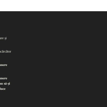
re și
ncărcător
𝐧𝐞𝐫𝐞
𝐧𝐞𝐫𝐞
𝐮 𝐬𝐚̆-𝐬̦𝐢
𝐝𝐮𝐜𝐞