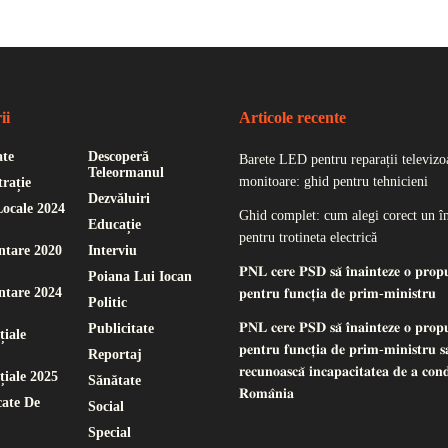
ii
Articole recente
ate
Descoperă
Barete LED pentru reparații televizoa
Teleormanul
monitoare: ghid pentru tehnicieni
rație
Dezvăluiri
Locale 2024
Ghid complet: cum alegi corect un î
Educație
pentru trotineta electrică
ntare 2020
Interviu
𝐏𝐍𝐋 𝐜𝐞𝐫𝐞 𝐏𝐒𝐃 𝐬𝐚̆ 𝐢̂𝐧𝐚𝐢𝐧𝐭𝐞𝐳𝐞 𝐨 𝐩𝐫𝐨𝐩
Poiana Lui Iocan
ntare 2024
𝐩𝐞𝐧𝐭𝐫𝐮 𝐟𝐮𝐧𝐜𝐭̦𝐢𝐚 𝐝𝐞 𝐩𝐫𝐢𝐦-𝐦𝐢𝐧𝐢𝐬𝐭𝐫𝐮
Politic
𝐏𝐍𝐋 𝐜𝐞𝐫𝐞 𝐏𝐒𝐃 𝐬𝐚̆ 𝐢̂𝐧𝐚𝐢𝐧𝐭𝐞𝐳𝐞 𝐨 𝐩𝐫𝐨𝐩
Publicitate
țiale
𝐩𝐞𝐧𝐭𝐫𝐮 𝐟𝐮𝐧𝐜𝐭̦𝐢𝐚 𝐝𝐞 𝐩𝐫𝐢𝐦-𝐦𝐢𝐧𝐢𝐬𝐭𝐫𝐮 𝐬𝐚
Reportaj
𝐫𝐞𝐜𝐮𝐧𝐨𝐚𝐬𝐜𝐚̆ 𝐢𝐧𝐜𝐚𝐩𝐚𝐜𝐢𝐭𝐚𝐭𝐞𝐚 𝐝𝐞 𝐚 𝐜𝐨𝐧
țiale 2025
Sănătate
𝐑𝐨𝐦𝐚̂𝐧𝐢𝐚
ate De
Social
Special