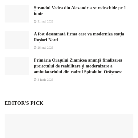
Ștrandul Vedea din Alexandria se redeschide pe 1
iunie
31 mai 2022
A fost desemnată firma care va moderniza stația
Roșiori Nord
26 mai 2025
Primăria Orașului Zimnicea anunță finalizarea
proiectului de reabilitare și modernizare a
ambulatoriului din cadrul Spitalului Orășenesc
3 iunie 2025
EDITOR'S PICK