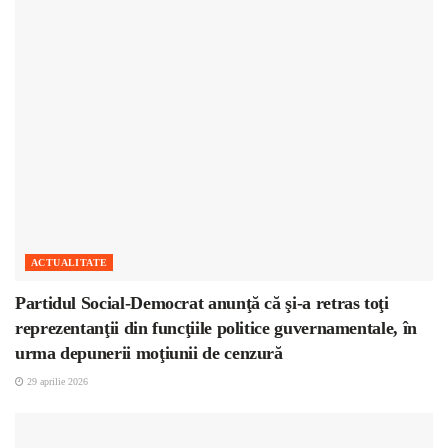
ACTUALITATE
Partidul Social-Democrat anunţă că şi-a retras toţi
reprezentanţii din funcţiile politice guvernamentale, în
urma depunerii moţiunii de cenzură
29 aprilie 2026