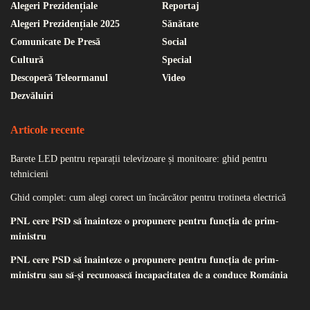
Alegeri Prezidențiale
Reportaj
Alegeri Prezidențiale 2025
Sănătate
Comunicate De Presă
Social
Cultură
Special
Descoperă Teleormanul
Video
Dezvăluiri
Articole recente
Barete LED pentru reparații televizoare și monitoare: ghid pentru
tehnicieni
Ghid complet: cum alegi corect un încărcător pentru trotineta electrică
𝐏𝐍𝐋 𝐜𝐞𝐫𝐞 𝐏𝐒𝐃 𝐬𝐚̆ 𝐢̂𝐧𝐚𝐢𝐧𝐭𝐞𝐳𝐞 𝐨 𝐩𝐫𝐨𝐩𝐮𝐧𝐞𝐫𝐞 𝐩𝐞𝐧𝐭𝐫𝐮 𝐟𝐮𝐧𝐜𝐭̦𝐢𝐚 𝐝𝐞 𝐩𝐫𝐢𝐦-
𝐦𝐢𝐧𝐢𝐬𝐭𝐫𝐮
𝐏𝐍𝐋 𝐜𝐞𝐫𝐞 𝐏𝐒𝐃 𝐬𝐚̆ 𝐢̂𝐧𝐚𝐢𝐧𝐭𝐞𝐳𝐞 𝐨 𝐩𝐫𝐨𝐩𝐮𝐧𝐞𝐫𝐞 𝐩𝐞𝐧𝐭𝐫𝐮 𝐟𝐮𝐧𝐜𝐭̦𝐢𝐚 𝐝𝐞 𝐩𝐫𝐢𝐦-
𝐦𝐢𝐧𝐢𝐬𝐭𝐫𝐮 𝐬𝐚𝐮 𝐬𝐚̆-𝐬̦𝐢 𝐫𝐞𝐜𝐮𝐧𝐨𝐚𝐬𝐜𝐚̆ 𝐢𝐧𝐜𝐚𝐩𝐚𝐜𝐢𝐭𝐚𝐭𝐞𝐚 𝐝𝐞 𝐚 𝐜𝐨𝐧𝐝𝐮𝐜𝐞 𝐑𝐨𝐦𝐚̂𝐧𝐢𝐚