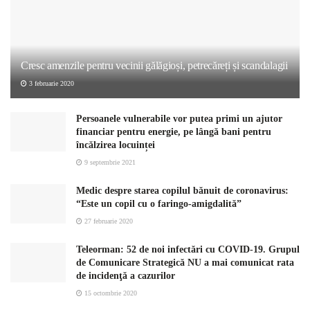
Cresc amenzile pentru vecinii gălăgioși, petrecăreți și scandalagii
3 februarie 2020
Persoanele vulnerabile vor putea primi un ajutor
financiar pentru energie, pe lângă bani pentru
încălzirea locuinței
9 septembrie 2021
Medic despre starea copilul bănuit de coronavirus:
“Este un copil cu o faringo-amigdalită”
27 februarie 2020
Teleorman: 52 de noi infectări cu COVID-19. Grupul
de Comunicare Strategică NU a mai comunicat rata
de incidenţă a cazurilor
15 octombrie 2020