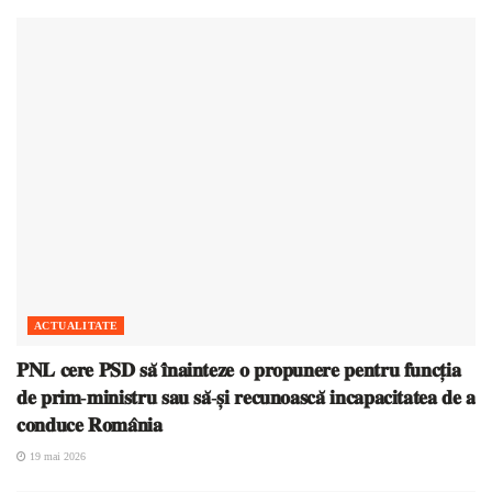
ACTUALITATE
𝐏𝐍𝐋 𝐜𝐞𝐫𝐞 𝐏𝐒𝐃 𝐬𝐚̆ 𝐢̂𝐧𝐚𝐢𝐧𝐭𝐞𝐳𝐞 𝐨 𝐩𝐫𝐨𝐩𝐮𝐧𝐞𝐫𝐞 𝐩𝐞𝐧𝐭𝐫𝐮 𝐟𝐮𝐧𝐜𝐭̦𝐢𝐚
𝐝𝐞 𝐩𝐫𝐢𝐦-𝐦𝐢𝐧𝐢𝐬𝐭𝐫𝐮 𝐬𝐚𝐮 𝐬𝐚̆-𝐬̦𝐢 𝐫𝐞𝐜𝐮𝐧𝐨𝐚𝐬𝐜𝐚̆ 𝐢𝐧𝐜𝐚𝐩𝐚𝐜𝐢𝐭𝐚𝐭𝐞𝐚 𝐝𝐞 𝐚
𝐜𝐨𝐧𝐝𝐮𝐜𝐞 𝐑𝐨𝐦𝐚̂𝐧𝐢𝐚
19 mai 2026