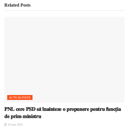
Related
Posts
ACTUALITATE
𝐏𝐍𝐋 𝐜𝐞𝐫𝐞 𝐏𝐒𝐃 𝐬𝐚̆ 𝐢̂𝐧𝐚𝐢𝐧𝐭𝐞𝐳𝐞 𝐨 𝐩𝐫𝐨𝐩𝐮𝐧𝐞𝐫𝐞 𝐩𝐞𝐧𝐭𝐫𝐮 𝐟𝐮𝐧𝐜𝐭̦𝐢𝐚
𝐝𝐞 𝐩𝐫𝐢𝐦-𝐦𝐢𝐧𝐢𝐬𝐭𝐫𝐮
19 mai 2026