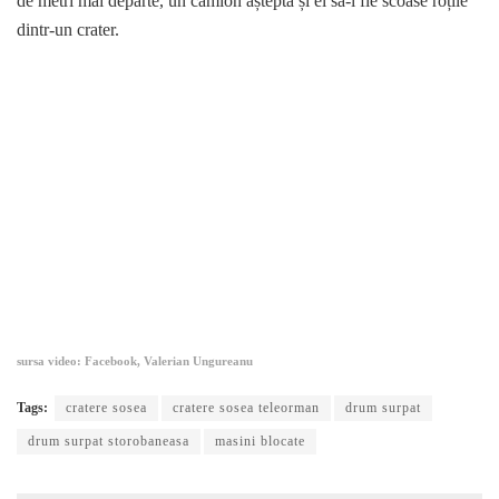
de metri mai departe, un camion aștepta și el să-i fie scoase roțile
dintr-un crater.
sursa video: Facebook, Valerian Ungureanu
Tags:
cratere sosea
cratere sosea teleorman
drum surpat
drum surpat storobaneasa
masini blocate