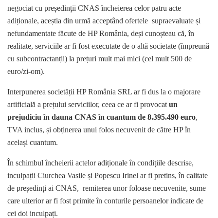
negociat cu președinții CNAS încheierea celor patru acte
adiționale, aceștia din urmă acceptând ofertele supraevaluate și
nefundamentate făcute de HP România, deși cunoșteau că, în
realitate, serviciile ar fi fost executate de o altă societate (împreună
cu subcontractanții) la prețuri mult mai mici (cel mult 500 de
euro/zi-om).
Interpunerea societății HP România SRL ar fi dus la o majorare
artificială a prețului serviciilor, ceea ce ar fi provocat
un
prejudiciu în dauna CNAS în cuantum de 8.395.490 euro
,
TVA inclus, și obținerea unui folos necuvenit de către HP în
același cuantum.
În schimbul încheierii actelor adiționale în condițiile descrise,
inculpații Ciurchea Vasile și Popescu Irinel ar fi pretins, în calitate
de președinți ai CNAS, remiterea unor foloase necuvenite, sume
care ulterior ar fi fost primite în conturile persoanelor indicate de
cei doi inculpați.