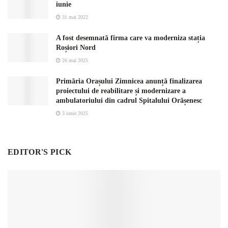
iunie
31 mai 2022
A fost desemnată firma care va moderniza stația
Roșiori Nord
26 mai 2025
Primăria Orașului Zimnicea anunță finalizarea
proiectului de reabilitare și modernizare a
ambulatoriului din cadrul Spitalului Orășenesc
3 iunie 2025
EDITOR'S PICK