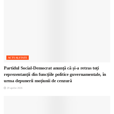
ACTUALITATE
Partidul Social-Democrat anunţă că şi-a retras toţi
reprezentanţii din funcţiile politice guvernamentale, în
urma depunerii moţiunii de cenzură
29 aprilie 2026