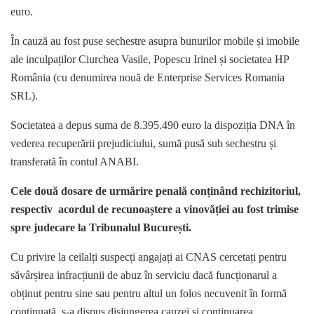
euro.
În cauză au fost puse sechestre asupra bunurilor mobile și imobile
ale inculpaților Ciurchea Vasile, Popescu Irinel și societatea HP
România (cu denumirea nouă de Enterprise Services Romania
SRL).
Societatea a depus suma de 8.395.490 euro la dispoziția DNA în
vederea recuperării prejudiciului, sumă pusă sub sechestru și
transferată în contul ANABI.
Cele două dosare de urmărire penală conținând rechizitoriul,
respectiv acordul de recunoaștere a vinovăției au fost trimise
spre judecare la Tribunalul București.
Cu privire la ceilalți suspecți
angajați ai CNAS
cercetați pentru
săvârșirea infracțiunii de abuz în serviciu dacă funcționarul a
obținut pentru sine sau pentru altul un folos necuvenit în formă
continuată, s-a dispus disjungerea cauzei și continuarea