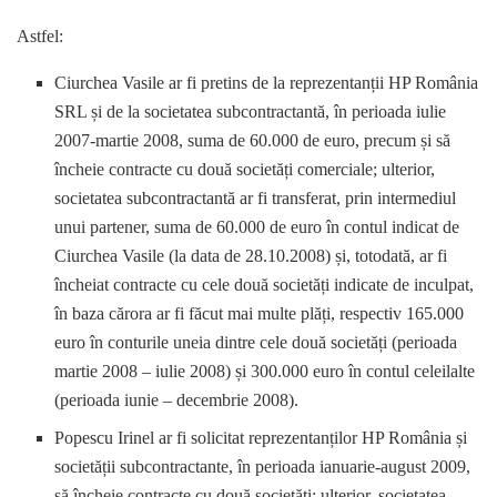
Astfel:
Ciurchea Vasile ar fi pretins de la reprezentanții HP România
SRL și de la societatea subcontractantă, în perioada iulie
2007-martie 2008, suma de 60.000 de euro, precum și să
încheie contracte cu două societăți comerciale; ulterior,
societatea subcontractantă ar fi transferat, prin intermediul
unui partener, suma de 60.000 de euro în contul indicat de
Ciurchea Vasile (la data de 28.10.2008) și, totodată, ar fi
încheiat contracte cu cele două societăți indicate de inculpat,
în baza cărora ar fi făcut mai multe plăți, respectiv 165.000
euro în conturile uneia dintre cele două societăți (perioada
martie 2008 – iulie 2008) și 300.000 euro în contul celeilalte
(perioada iunie – decembrie 2008).
Popescu Irinel ar fi solicitat reprezentanților HP România și
societății subcontractante, în perioada ianuarie-august 2009,
să încheie contracte cu două societăți; ulterior, societatea