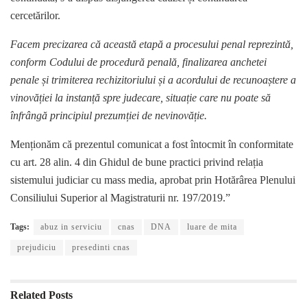
cercetărilor.
Facem precizarea că această etapă a procesului penal reprezintă,
conform Codului de procedură penală, finalizarea anchetei
penale și trimiterea rechizitoriului și a acordului de recunoaștere a
vinovăției la instanță spre judecare, situație care nu poate să
înfrângă principiul prezumției de nevinovăție.
Menționăm că prezentul comunicat a fost întocmit în conformitate
cu art. 28 alin. 4 din Ghidul de bune practici privind relația
sistemului judiciar cu mass media, aprobat prin Hotărârea Plenului
Consiliului Superior al Magistraturii nr. 197/2019.”
Tags:
abuz in serviciu
cnas
DNA
luare de mita
prejudiciu
presedinti cnas
Related
Posts