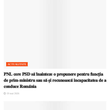
ACTUALITATE
𝐏𝐍𝐋 𝐜𝐞𝐫𝐞 𝐏𝐒𝐃 𝐬𝐚̆ 𝐢̂𝐧𝐚𝐢𝐧𝐭𝐞𝐳𝐞 𝐨 𝐩𝐫𝐨𝐩𝐮𝐧𝐞𝐫𝐞 𝐩𝐞𝐧𝐭𝐫𝐮 𝐟𝐮𝐧𝐜𝐭̦𝐢𝐚
𝐝𝐞 𝐩𝐫𝐢𝐦-𝐦𝐢𝐧𝐢𝐬𝐭𝐫𝐮 𝐬𝐚𝐮 𝐬𝐚̆-𝐬̦𝐢 𝐫𝐞𝐜𝐮𝐧𝐨𝐚𝐬𝐜𝐚̆ 𝐢𝐧𝐜𝐚𝐩𝐚𝐜𝐢𝐭𝐚𝐭𝐞𝐚 𝐝𝐞 𝐚
𝐜𝐨𝐧𝐝𝐮𝐜𝐞 𝐑𝐨𝐦𝐚̂𝐧𝐢𝐚
19 mai 2026