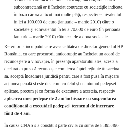
subcontractantă ar fi încheiat contracte cu societățile indicate,
în baza cărora a făcut mai multe plăți, respectiv echivalentul
în lei a 100.000 de euro (ianuarie – martie 2010) către o
societate și echivalentul în lei a 70.000 de euro (în perioada
ianuarie – martie 2010) către cea de a doua societate.
Referitor la inculpatul care avea calitatea de director general al HP
România, cu care procurorii anticorupție au încheiat un acord de
recunoaștere a vinovăției, în prezența apărătorului ales, acesta a
declarat expres că recunoaște comiterea faptei reținute în sarcina
sa, acceptă încadrarea juridică pentru care a fost pusă în mișcare
acțiunea penală și este de acord cu felul și cuantumul pedepsei
aplicate, precum și cu forma de executare a acesteia, respectiv
aplicarea unei pedepse de 2 ani închisoare cu suspendarea
condiționată a executării pedepsei, termenul de încercare
fiind de 4 ani.
În cauză CNAS s-a constituit parte civilă cu suma de 8.395.490