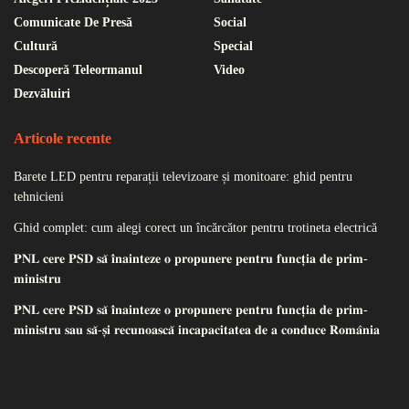
Comunicate De Presă
Social
Cultură
Special
Descoperă Teleormanul
Video
Dezvăluiri
Articole recente
Barete LED pentru reparații televizoare și monitoare: ghid pentru
tehnicieni
Ghid complet: cum alegi corect un încărcător pentru trotineta electrică
𝐏𝐍𝐋 𝐜𝐞𝐫𝐞 𝐏𝐒𝐃 𝐬𝐚̆ 𝐢̂𝐧𝐚𝐢𝐧𝐭𝐞𝐳𝐞 𝐨 𝐩𝐫𝐨𝐩𝐮𝐧𝐞𝐫𝐞 𝐩𝐞𝐧𝐭𝐫𝐮 𝐟𝐮𝐧𝐜𝐭̦𝐢𝐚 𝐝𝐞 𝐩𝐫𝐢𝐦-
𝐦𝐢𝐧𝐢𝐬𝐭𝐫𝐮
𝐏𝐍𝐋 𝐜𝐞𝐫𝐞 𝐏𝐒𝐃 𝐬𝐚̆ 𝐢̂𝐧𝐚𝐢𝐧𝐭𝐞𝐳𝐞 𝐨 𝐩𝐫𝐨𝐩𝐮𝐧𝐞𝐫𝐞 𝐩𝐞𝐧𝐭𝐫𝐮 𝐟𝐮𝐧𝐜𝐭̦𝐢𝐚 𝐝𝐞 𝐩𝐫𝐢𝐦-
𝐦𝐢𝐧𝐢𝐬𝐭𝐫𝐮 𝐬𝐚𝐮 𝐬𝐚̆-𝐬̦𝐢 𝐫𝐞𝐜𝐮𝐧𝐨𝐚𝐬𝐜𝐚̆ 𝐢𝐧𝐜𝐚𝐩𝐚𝐜𝐢𝐭𝐚𝐭𝐞𝐚 𝐝𝐞 𝐚 𝐜𝐨𝐧𝐝𝐮𝐜𝐞 𝐑𝐨𝐦𝐚̂𝐧𝐢𝐚