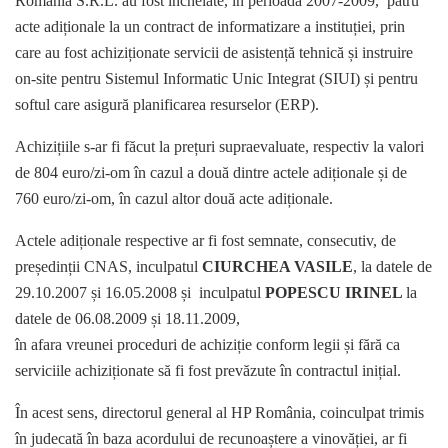
România S.R.L. au fost încheiate, în perioada 2007-2009, patru
acte adiționale la un contract de informatizare a instituției, prin
care au fost achiziționate servicii de asistență tehnică și instruire
on-site pentru Sistemul Informatic Unic Integrat (SIUI) și pentru
softul care asigură planificarea resurselor (ERP).
Achizițiile s-ar fi făcut la prețuri supraevaluate, respectiv la valori
de 804 euro/zi-om în cazul a două dintre actele adiționale și de
760 euro/zi-om, în cazul altor două acte adiționale.
Actele adiționale respective ar fi fost semnate, consecutiv, de
președinții CNAS, inculpatul
CIURCHEA VASILE
, la datele de
29.10.2007 și 16.05.2008 și inculpatul
POPESCU IRINEL
la
datele de 06.08.2009 și 18.11.2009,
în afara vreunei proceduri de achiziție conform legii și fără ca
serviciile achiziționate să fi fost prevăzute în contractul inițial.
În acest sens, directorul general al HP România, coinculpat trimis
în judecată în baza acordului de recunoaștere a vinovăției, ar fi