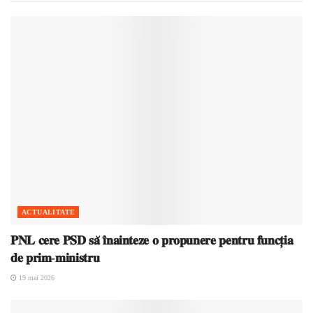
ACTUALITATE
𝐏𝐍𝐋 𝐜𝐞𝐫𝐞 𝐏𝐒𝐃 𝐬𝐚̆ 𝐢̂𝐧𝐚𝐢𝐧𝐭𝐞𝐳𝐞 𝐨 𝐩𝐫𝐨𝐩𝐮𝐧𝐞𝐫𝐞 𝐩𝐞𝐧𝐭𝐫𝐮 𝐟𝐮𝐧𝐜𝐭̦𝐢𝐚
𝐝𝐞 𝐩𝐫𝐢𝐦-𝐦𝐢𝐧𝐢𝐬𝐭𝐫𝐮
19 mai 2026