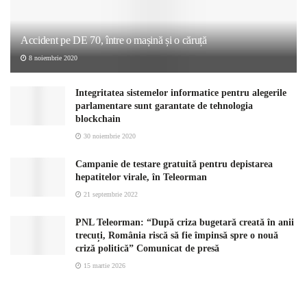
Accident pe DE 70, între o mașină și o căruță
8 noiembrie 2020
Integritatea sistemelor informatice pentru alegerile
parlamentare sunt garantate de tehnologia
blockchain
30 noiembrie 2020
Campanie de testare gratuită pentru depistarea
hepatitelor virale, în Teleorman
21 septembrie 2022
PNL Teleorman: “După criza bugetară creată în anii
trecuți, România riscă să fie împinsă spre o nouă
criză politică” Comunicat de presă
15 martie 2026