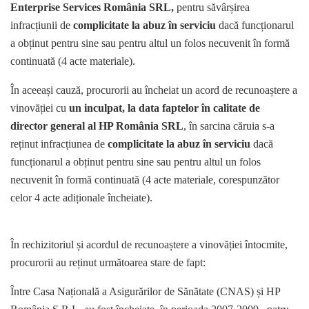
Enterprise Services România SRL,
pentru săvârșirea
infracțiunii de
complicitate la abuz în serviciu
dacă funcționarul
a obținut pentru sine sau pentru altul un folos necuvenit în formă
continuată (4 acte materiale).
În aceeași cauză, procurorii au încheiat un acord de recunoaștere a
vinovăției cu
un inculpat, la data faptelor în calitate de
director general al HP România SRL
, în sarcina căruia s-a
reținut infracțiunea de
complicitate la abuz în serviciu
dacă
funcționarul a obținut pentru sine sau pentru altul un folos
necuvenit în formă continuată (4 acte materiale, corespunzător
celor 4 acte adiționale încheiate).
În rechizitoriul și acordul de recunoaștere a vinovăției întocmite,
procurorii au reținut următoarea stare de fapt:
Între Casa Națională a Asigurărilor de Sănătate (CNAS) și HP