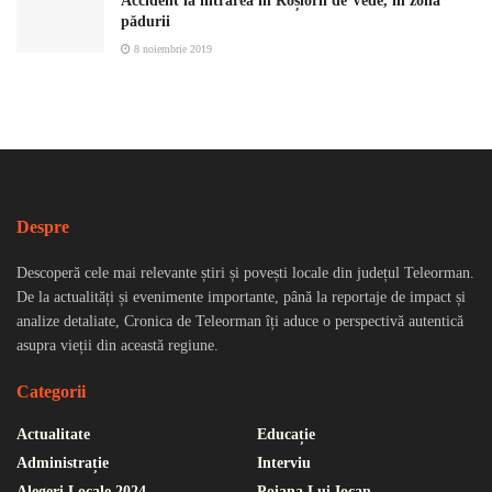
Accident la intrarea în Roșiorii de Vede, în zona
pădurii
8 noiembrie 2019
Despre
Descoperă cele mai relevante știri și povești locale din județul Teleorman.
De la actualități și evenimente importante, până la reportaje de impact și
analize detaliate, Cronica de Teleorman îți aduce o perspectivă autentică
asupra vieții din această regiune.
Categorii
Actualitate
Educație
Administrație
Interviu
Alegeri Locale 2024
Poiana Lui Iocan