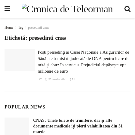
Home
Tag
presedinti cnas
Etichetă:
presedinti cnas
Foști președinți ai Casei Naționale a Asigurărilor de
Sănătate trimiși în judecată de DNA pentru luare de
mită și abuz în serviciu. Prejudiciul depășește opt
milioane de euro
BY
31 martie 2021
0
POPULAR NEWS
CNAS: Unele bilete de trimitere, dar și alte
documente medicale își pierd valabilitatea din 31
martie