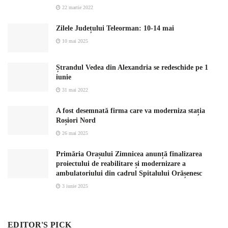
22 martie 2022
Zilele Județului Teleorman: 10-14 mai
10 mai 2025
Ștrandul Vedea din Alexandria se redeschide pe 1
iunie
31 mai 2022
A fost desemnată firma care va moderniza stația
Roșiori Nord
26 mai 2025
Primăria Orașului Zimnicea anunță finalizarea
proiectului de reabilitare și modernizare a
ambulatoriului din cadrul Spitalului Orășenesc
3 iunie 2025
EDITOR'S PICK