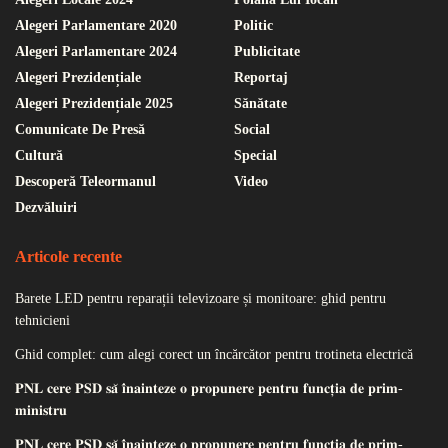
Alegeri Parlamentare 2020
Politic
Alegeri Parlamentare 2024
Publicitate
Alegeri Prezidențiale
Reportaj
Alegeri Prezidențiale 2025
Sănătate
Comunicate De Presă
Social
Cultură
Special
Descoperă Teleormanul
Video
Dezvăluiri
Articole recente
Barete LED pentru reparații televizoare și monitoare: ghid pentru
tehnicieni
Ghid complet: cum alegi corect un încărcător pentru trotineta electrică
𝐏𝐍𝐋 𝐜𝐞𝐫𝐞 𝐏𝐒𝐃 𝐬𝐚̆ 𝐢̂𝐧𝐚𝐢𝐧𝐭𝐞𝐳𝐞 𝐨 𝐩𝐫𝐨𝐩𝐮𝐧𝐞𝐫𝐞 𝐩𝐞𝐧𝐭𝐫𝐮 𝐟𝐮𝐧𝐜𝐭̦𝐢𝐚 𝐝𝐞 𝐩𝐫𝐢𝐦-
𝐦𝐢𝐧𝐢𝐬𝐭𝐫𝐮
𝐏𝐍𝐋 𝐜𝐞𝐫𝐞 𝐏𝐒𝐃 𝐬𝐚̆ 𝐢̂𝐧𝐚𝐢𝐧𝐭𝐞𝐳𝐞 𝐨 𝐩𝐫𝐨𝐩𝐮𝐧𝐞𝐫𝐞 𝐩𝐞𝐧𝐭𝐫𝐮 𝐟𝐮𝐧𝐜𝐭̦𝐢𝐚 𝐝𝐞 𝐩𝐫𝐢𝐦-