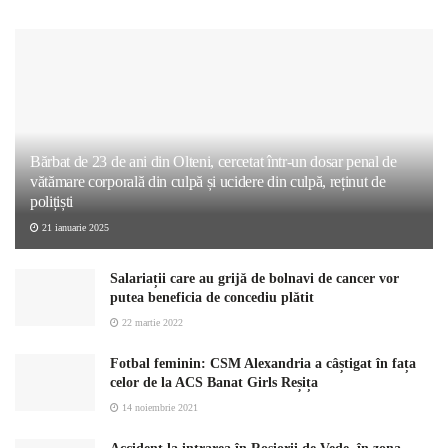
Bărbat de 23 de ani din Olteni, cercetat într-un dosar penal de
vătămare corporală din culpă și ucidere din culpă, reținut de
polițiști
21 ianuarie 2025
Salariații care au grijă de bolnavi de cancer vor
putea beneficia de concediu plătit
22 martie 2022
Fotbal feminin: CSM Alexandria a câștigat în fața
celor de la ACS Banat Girls Reșița
14 noiembrie 2021