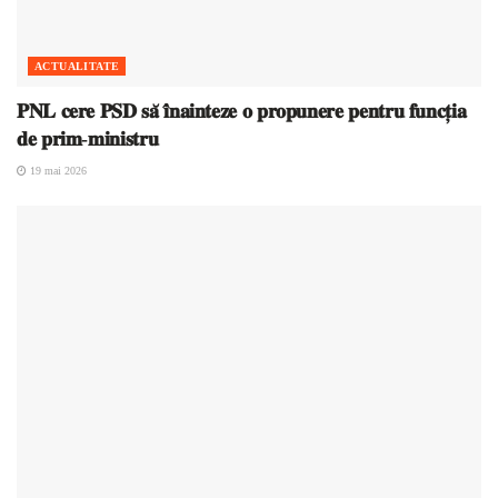
ACTUALITATE
𝐏𝐍𝐋 𝐜𝐞𝐫𝐞 𝐏𝐒𝐃 𝐬𝐚̆ 𝐢̂𝐧𝐚𝐢𝐧𝐭𝐞𝐳𝐞 𝐨 𝐩𝐫𝐨𝐩𝐮𝐧𝐞𝐫𝐞 𝐩𝐞𝐧𝐭𝐫𝐮 𝐟𝐮𝐧𝐜𝐭̦𝐢𝐚
𝐝𝐞 𝐩𝐫𝐢𝐦-𝐦𝐢𝐧𝐢𝐬𝐭𝐫𝐮
19 mai 2026