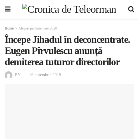
Home
Alegeri parlamentare 2020
Începe Jihadul în deconcentrate.
Eugen Pîrvulescu anunță
demiterea tuturor directorilor
BY
16 noiembrie 2019