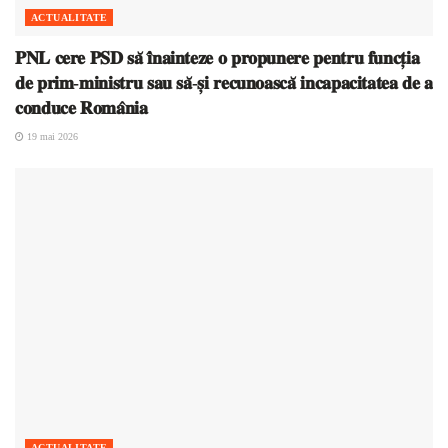
ACTUALITATE
𝐏𝐍𝐋 𝐜𝐞𝐫𝐞 𝐏𝐒𝐃 𝐬𝐚̆ 𝐢̂𝐧𝐚𝐢𝐧𝐭𝐞𝐳𝐞 𝐨 𝐩𝐫𝐨𝐩𝐮𝐧𝐞𝐫𝐞 𝐩𝐞𝐧𝐭𝐫𝐮 𝐟𝐮𝐧𝐜𝐭̦𝐢𝐚
𝐝𝐞 𝐩𝐫𝐢𝐦-𝐦𝐢𝐧𝐢𝐬𝐭𝐫𝐮 𝐬𝐚𝐮 𝐬𝐚̆-𝐬̦𝐢 𝐫𝐞𝐜𝐮𝐧𝐨𝐚𝐬𝐜𝐚̆ 𝐢𝐧𝐜𝐚𝐩𝐚𝐜𝐢𝐭𝐚𝐭𝐞𝐚 𝐝𝐞 𝐚
𝐜𝐨𝐧𝐝𝐮𝐜𝐞 𝐑𝐨𝐦𝐚̂𝐧𝐢𝐚
19 mai 2026
ACTUALITATE