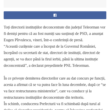
Toți directorii instituțiilor deconcentrate din județul Teleorman vor
fi demiși pentru că au fost numiți sau susținuți de PSD, a anunțat
Eugen Pîrvulescu, vineri, într-o conferință de presă.
“Această curățenie care a început de la Guvernul României,
începând cu secretarii de stat, directori de instituții, directori de
agenții, se va duce până la firul ierbii, până la ultima instituție
deconcentrată”, a declarat președintele PNL Teleorman.
În ce privește demiterea directorilor care au dat concurs pe funcții,
acesta a afirmat că se va putea face în luna decembrie, după ce “se
va face restructurarea ministerelor”, care va conduce și la
restructurarea instituțiilor deconcentrate din teritoriu.
În schimb, conducerea Prefecturii va fi schimbată după turul al