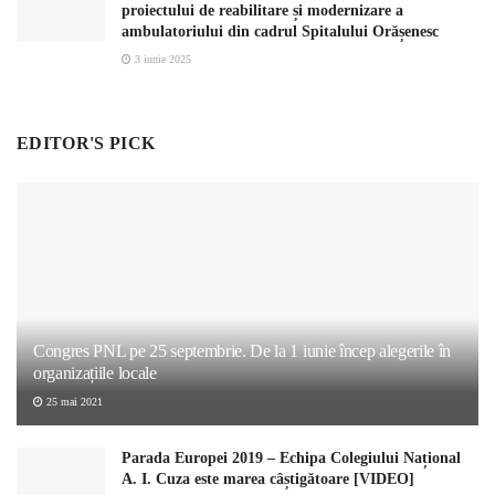
proiectului de reabilitare și modernizare a
ambulatoriului din cadrul Spitalului Orășenesc
3 iunie 2025
EDITOR'S PICK
Congres PNL pe 25 septembrie. De la 1 iunie încep alegerile în
organizațiile locale
25 mai 2021
Parada Europei 2019 – Echipa Colegiului Național
A. I. Cuza este marea câștigătoare [VIDEO]