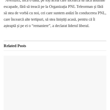
“Avertizez, încă o dată, pe toți aceia care încearcă să facă anumite
escapade, fără să treacă pe la Organizația PNL Teleorman și fără
să stea de vorbă cu noi, cei care suntem astăzi în conducerea PNL,
care încearcă alte tertipuri, să stea liniștiți acasă, pentru că îi
așteaptă și pe ei o “remaniere”, a declarat liderul liberal.
Related
Posts