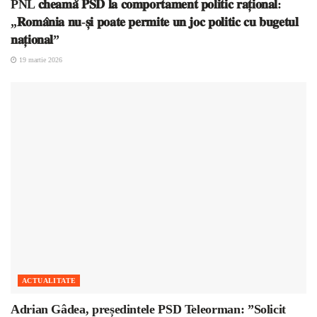
PNL 𝐜𝐡𝐞𝐚𝐦𝐚̆ 𝐏𝐒𝐃 𝐥𝐚 𝐜𝐨𝐦𝐩𝐨𝐫𝐭𝐚𝐦𝐞𝐧𝐭 𝐩𝐨𝐥𝐢𝐭𝐢𝐜 𝐫𝐚𝐭̦𝐢𝐨𝐧𝐚𝐥:
„𝐑𝐨𝐦𝐚̂𝐧𝐢𝐚 𝐧𝐮-𝐬̦𝐢 𝐩𝐨𝐚𝐭𝐞 𝐩𝐞𝐫𝐦𝐢𝐭𝐞 𝐮𝐧 𝐣𝐨𝐜 𝐩𝐨𝐥𝐢𝐭𝐢𝐜 𝐜𝐮 𝐛𝐮𝐠𝐞𝐭𝐮𝐥
𝐧𝐚𝐭̦𝐢𝐨𝐧𝐚𝐥”
19 martie 2026
ACTUALITATE
Adrian Gâdea, președintele PSD Teleorman: ”Solicit