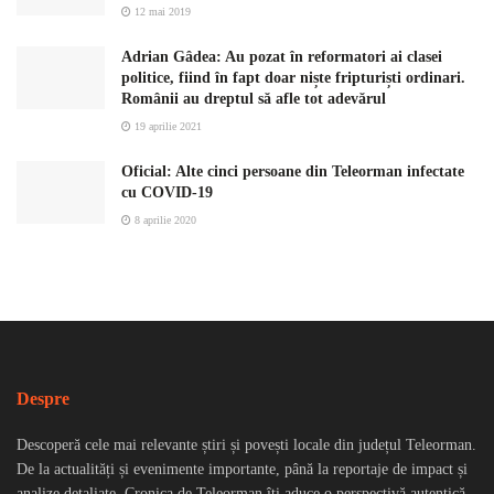
12 mai 2019
Adrian Gâdea: Au pozat în reformatori ai clasei
politice, fiind în fapt doar niște fripturiști ordinari.
Românii au dreptul să afle tot adevărul
19 aprilie 2021
Oficial: Alte cinci persoane din Teleorman infectate
cu COVID-19
8 aprilie 2020
Despre
Descoperă cele mai relevante știri și povești locale din județul Teleorman.
De la actualități și evenimente importante, până la reportaje de impact și
analize detaliate, Cronica de Teleorman îți aduce o perspectivă autentică