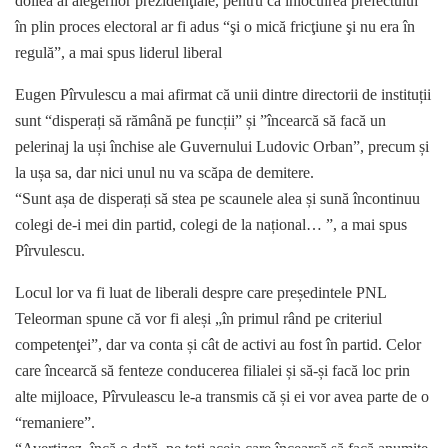
doilea al alegerilor prezidenţiale, pentru că înlocuirea prefectului
în plin proces electoral ar fi adus “şi o mică fricţiune şi nu era în
regulă”, a mai spus liderul liberal
Eugen Pîrvulescu a mai afirmat că unii dintre directorii de instituții
sunt “disperați să rămână pe funcții” și ”încearcă să facă un
pelerinaj la uși închise ale Guvernului Ludovic Orban”, precum și
la ușa sa, dar nici unul nu va scăpa de demitere.
“Sunt așa de disperați să stea pe scaunele alea și sună încontinuu
colegi de-i mei din partid, colegi de la național… ”, a mai spus
Pîrvulescu.
Locul lor va fi luat de liberali despre care președintele PNL
Teleorman spune că vor fi aleși „în primul rând pe criteriul
competenţei”, dar va conta și cât de activi au fost în partid. Celor
care încearcă să fenteze conducerea filialei și să-și facă loc prin
alte mijloace, Pîrvuleascu le-a transmis că și ei vor avea parte de o
“remaniere”.