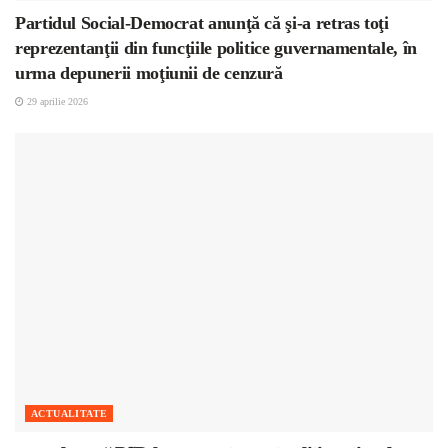
Partidul Social-Democrat anunţă că şi-a retras toţi
reprezentanţii din funcţiile politice guvernamentale, în
urma depunerii moţiunii de cenzură
29 aprilie 2026
ACTUALITATE