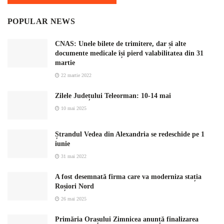
POPULAR NEWS
CNAS: Unele bilete de trimitere, dar și alte
documente medicale își pierd valabilitatea din 31
martie
22 martie 2022
Zilele Județului Teleorman: 10-14 mai
10 mai 2025
Ștrandul Vedea din Alexandria se redeschide pe 1
iunie
31 mai 2022
A fost desemnată firma care va moderniza stația
Roșiori Nord
26 mai 2025
Primăria Orașului Zimnicea anunță finalizarea