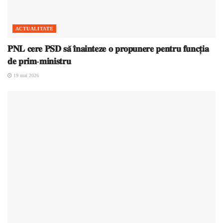
ACTUALITATE
𝐏𝐍𝐋 𝐜𝐞𝐫𝐞 𝐏𝐒𝐃 𝐬𝐚̆ 𝐢̂𝐧𝐚𝐢𝐧𝐭𝐞𝐳𝐞 𝐨 𝐩𝐫𝐨𝐩𝐮𝐧𝐞𝐫𝐞 𝐩𝐞𝐧𝐭𝐫𝐮 𝐟𝐮𝐧𝐜𝐭̦𝐢𝐚
𝐝𝐞 𝐩𝐫𝐢𝐦-𝐦𝐢𝐧𝐢𝐬𝐭𝐫𝐮
19 mai 2026