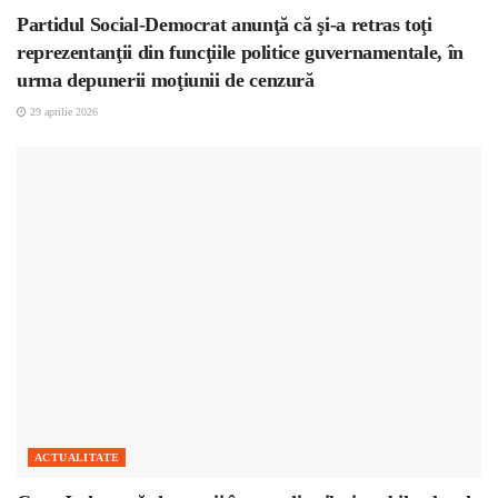
Partidul Social-Democrat anunţă că şi-a retras toţi
reprezentanţii din funcţiile politice guvernamentale, în
urma depunerii moţiunii de cenzură
29 aprilie 2026
ACTUALITATE