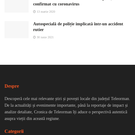
confirmat cu coronavirus
13 martie 2020
Autospecială de poliție implicată într-un accident
rutier
30 iunie 2021
Despre
Descoperă cele mai relevante știri și povești locale din județul Teleorman.
De la actualități și evenimente importante, până la reportaje de impact și
analize detaliate, Cronica de Teleorman îți aduce o perspectivă autentică
asupra vieții din această regiune.
Categorii