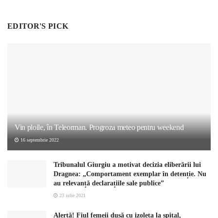
EDITOR'S PICK
Vin ploile, în Teleorman. Progroza meteo pentru weekend
16 septembrie 2022
Tribunalul Giurgiu a motivat decizia eliberării lui
Dragnea: „Comportament exemplar în detenție. Nu
au relevanță declarațiile sale publice”
23 iulie 2021
Alertă! Fiul femeii dusă cu izoleta la spital,