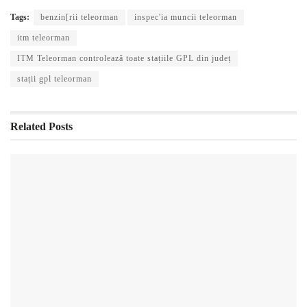
Tags:
benzin[rii teleorman
inspec'ia muncii teleorman
itm teleorman
ITM Teleorman controlează toate stațiile GPL din județ
stații gpl teleorman
Related
Posts