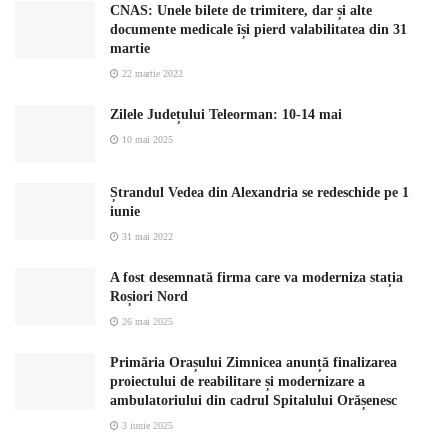
CNAS: Unele bilete de trimitere, dar și alte
documente medicale își pierd valabilitatea din 31
martie
22 martie 2022
Zilele Județului Teleorman: 10-14 mai
10 mai 2025
Ștrandul Vedea din Alexandria se redeschide pe 1
iunie
31 mai 2022
A fost desemnată firma care va moderniza stația
Roșiori Nord
26 mai 2025
Primăria Orașului Zimnicea anunță finalizarea
proiectului de reabilitare și modernizare a
ambulatoriului din cadrul Spitalului Orășenesc
3 iunie 2025