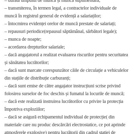
– durata timpului de muncă și munca suplimentară;
– transmiterea, în termen legal, a contractelor individuale de
muncă în registrul general de evidență a salariaților;
– întocmirea evidenței orelor de muncă prestate de salariați;
– repausuri periodice(repausul săptămânal, sărbători legale);
– munca de noapte;
– acordarea drepturilor salariale;
– dacă angajatorul a realizat evaluarea riscurilor pentru securitatea
și sănătatea lucrătorilor;
– dacă sunt marcate corespunzător căile de circulație a vehiculelor
din stațiile de distribuție carburanți;
– dacă sunt emise de către angajator instrucțiuni scrise privind
folosirea surselor de foc deschis și fumatul la locurile de muncă;
– dacă este realizată instruirea lucrătorilor cu privire la protecția
împotriva exploziilor;
– dacă se asigură echipamentul individual de protecție( din
materiale care nu produc descărcări electrostatice, ce pot aprinde
atmosferele explosive) pentru lucrătorii din cadrul stației de