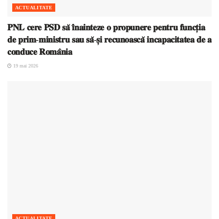
ACTUALITATE
𝐏𝐍𝐋 𝐜𝐞𝐫𝐞 𝐏𝐒𝐃 𝐬𝐚̆ 𝐢̂𝐧𝐚𝐢𝐧𝐭𝐞𝐳𝐞 𝐨 𝐩𝐫𝐨𝐩𝐮𝐧𝐞𝐫𝐞 𝐩𝐞𝐧𝐭𝐫𝐮 𝐟𝐮𝐧𝐜𝐭̦𝐢𝐚
𝐝𝐞 𝐩𝐫𝐢𝐦-𝐦𝐢𝐧𝐢𝐬𝐭𝐫𝐮 𝐬𝐚𝐮 𝐬𝐚̆-𝐬̦𝐢 𝐫𝐞𝐜𝐮𝐧𝐨𝐚𝐬𝐜𝐚̆ 𝐢𝐧𝐜𝐚𝐩𝐚𝐜𝐢𝐭𝐚𝐭𝐞𝐚 𝐝𝐞 𝐚
𝐜𝐨𝐧𝐝𝐮𝐜𝐞 𝐑𝐨𝐦𝐚̂𝐧𝐢𝐚
19 mai 2026
ACTUALITATE