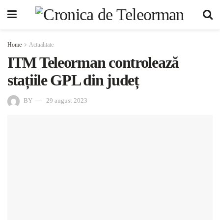
Home
Actualitate
ITM Teleorman controlează
stațiile GPL din județ
BY
29 august 2023