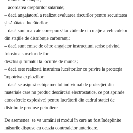
– acordarea drepturilor salariale;
– dacă angajatorul a realizat evaluarea riscurilor pentru securitatea
și sănătatea lucrătorilor;
– dacă sunt marcate corespunzător căile de circulație a vehiculelor
din stațiile de distribuție carburanți;
– dacă sunt emise de către angajator instrucțiuni scrise privind
folosirea surselor de foc
deschis și fumatul la locurile de muncă;
– dacă este realizată instruirea lucrătorilor cu privire la protecția
împotriva exploziilor;
– dacă se asigură echipamentul individual de protecție( din
materiale care nu produc descărcări electrostatice, ce pot aprinde
atmosferele explosive) pentru lucrătorii din cadrul stației de
distribuție produse petroliere.
De asemenea, se va urmării și modul în care au fost îndeplinite
măsurile dispuse cu ocazia controalelor anterioare.