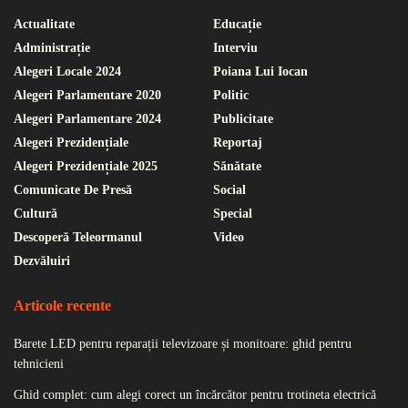
Actualitate
Educație
Administrație
Interviu
Alegeri Locale 2024
Poiana Lui Iocan
Alegeri Parlamentare 2020
Politic
Alegeri Parlamentare 2024
Publicitate
Alegeri Prezidențiale
Reportaj
Alegeri Prezidențiale 2025
Sănătate
Comunicate De Presă
Social
Cultură
Special
Descoperă Teleormanul
Video
Dezvăluiri
Articole recente
Barete LED pentru reparații televizoare și monitoare: ghid pentru
tehnicieni
Ghid complet: cum alegi corect un încărcător pentru trotineta electrică