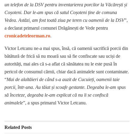
un telefon de la DSV pentru inventarierea porcilor la Văcărești și
Coșoteni. Dar le-am spus că satul Coșoteni ține de comuna
Vedea. Astăzi, am fost toată ziua pe teren cu oamenii de la DSV
”,
a declarat primarul comunei Drăgănești de Vede pentru
cronicadeteleorman.ro
.
Victor Letcanu ne-a mai spus, însă, că oamenii sacrifică porcii din
bătătură de frică să nu moară sau să fie confiscate sau uciși de
autorități, mai ales că s-a aflat că sănătatea nu le este pusă în
pericol de consumul cărnii, chiar dacă animalele sunt contaminate.
“
Mai de alaltăieri de când s-a auzit de Cucuieți, oamenii taie
porcii, într-una. Au tăiat și scoafe gestante. Degeaba le-am spus
să înceteze, degeaba le-am explicat că nu li se confiscă
animalele
”, a spus primarul Victor Letcanu.
Related
Posts