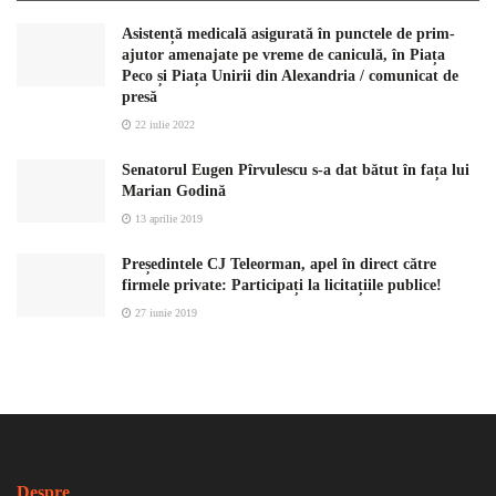
Asistență medicală asigurată în punctele de prim-
ajutor amenajate pe vreme de caniculă, în Piața
Peco și Piața Unirii din Alexandria / comunicat de
presă
22 iulie 2022
Senatorul Eugen Pîrvulescu s-a dat bătut în fața lui
Marian Godină
13 aprilie 2019
Președintele CJ Teleorman, apel în direct către
firmele private: Participați la licitațiile publice!
27 iunie 2019
Despre