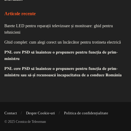
Articole recente
Barete LED pentru reparații televizoare și monitoare: ghid pentru
tehnicieni
Ghid complet: cum alegi corect un încărcător pentru trotineta electrică
𝐏𝐍𝐋 𝐜𝐞𝐫𝐞 𝐏𝐒𝐃 𝐬𝐚̆ 𝐢̂𝐧𝐚𝐢𝐧𝐭𝐞𝐳𝐞 𝐨 𝐩𝐫𝐨𝐩𝐮𝐧𝐞𝐫𝐞 𝐩𝐞𝐧𝐭𝐫𝐮 𝐟𝐮𝐧𝐜𝐭̦𝐢𝐚 𝐝𝐞 𝐩𝐫𝐢𝐦-
𝐦𝐢𝐧𝐢𝐬𝐭𝐫𝐮
𝐏𝐍𝐋 𝐜𝐞𝐫𝐞 𝐏𝐒𝐃 𝐬𝐚̆ 𝐢̂𝐧𝐚𝐢𝐧𝐭𝐞𝐳𝐞 𝐨 𝐩𝐫𝐨𝐩𝐮𝐧𝐞𝐫𝐞 𝐩𝐞𝐧𝐭𝐫𝐮 𝐟𝐮𝐧𝐜𝐭̦𝐢𝐚 𝐝𝐞 𝐩𝐫𝐢𝐦-
𝐦𝐢𝐧𝐢𝐬𝐭𝐫𝐮 𝐬𝐚𝐮 𝐬𝐚̆-𝐬̦𝐢 𝐫𝐞𝐜𝐮𝐧𝐨𝐚𝐬𝐜𝐚̆ 𝐢𝐧𝐜𝐚𝐩𝐚𝐜𝐢𝐭𝐚𝐭𝐞𝐚 𝐝𝐞 𝐚 𝐜𝐨𝐧𝐝𝐮𝐜𝐞 𝐑𝐨𝐦𝐚̂𝐧𝐢𝐚
Contact
Despre Cookie-uri
Politica de confidențialitate
© 2025 Cronica de Teleorman