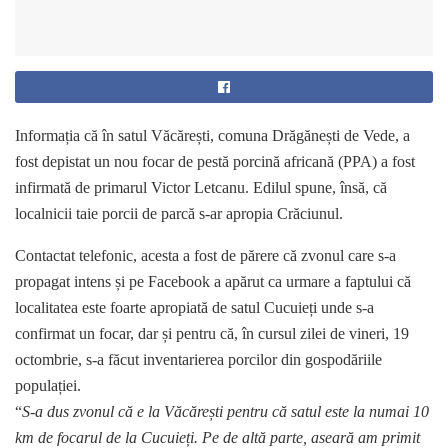
Informația că în satul Văcărești, comuna Drăgănești de Vede, a
fost depistat un nou focar de pestă porcină africană (PPA) a fost
infirmată de primarul Victor Letcanu. Edilul spune, însă, că
localnicii taie porcii de parcă s-ar apropia Crăciunul.
Contactat telefonic, acesta a fost de părere că zvonul care s-a
propagat intens și pe Facebook a apărut ca urmare a faptului că
localitatea este foarte apropiată de satul Cucuieți unde s-a
confirmat un focar, dar și pentru că, în cursul zilei de vineri, 19
octombrie, s-a făcut inventarierea porcilor din gospodăriile
populației.
“
S-a dus zvonul că e la Văcărești pentru că satul este la numai 10
km de focarul de la Cucuieți. Pe de altă parte, aseară am primit