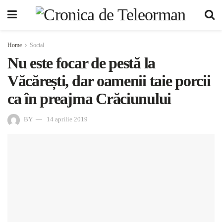
Home
Social
Nu este focar de pestă la
Văcărești, dar oamenii taie porcii
ca în preajma Crăciunului
BY
14 aprilie 2019