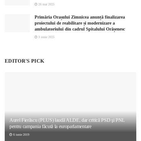
26 mai 2025
Primăria Orașului Zimnicea anunță finalizarea
proiectului de reabilitare și modernizare a
ambulatoriului din cadrul Spitalului Orășenesc
3 iunie 2025
EDITOR'S PICK
Aurel Fierăscu (PLUS) laudă ALDE, dar critică PSD şi PNL
pentru campania făcută la europarlamentare
6 iunie 2019