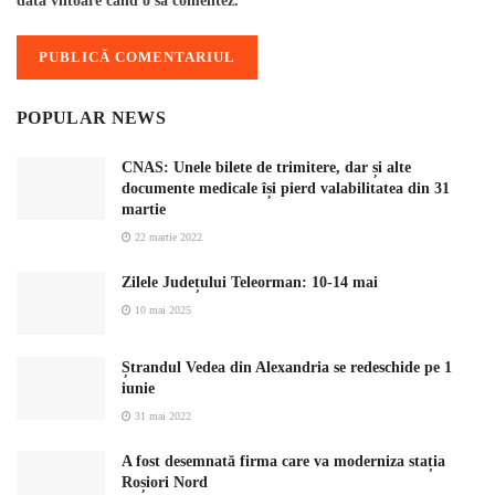
data viitoare când o să comentez.
POPULAR NEWS
CNAS: Unele bilete de trimitere, dar și alte
documente medicale își pierd valabilitatea din 31
martie
22 martie 2022
Zilele Județului Teleorman: 10-14 mai
10 mai 2025
Ștrandul Vedea din Alexandria se redeschide pe 1
iunie
31 mai 2022
A fost desemnată firma care va moderniza stația
Roșiori Nord