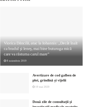
Viorica Dăncilă, atac la Iohannis: „Decât înalt
ca bradul şi leneş, mai bine buturuga mică
care va răsturna carul mare”
8 noiembrie 2019
Avertizare de cod galben de
ploi, grindină și vijelii
19 mai 2020
Două zile de consultații și
investigații medicale gratuite