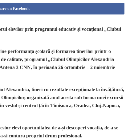
hare on Facebook
orul elevilor prin programul educativ și vocațional „Clubul
ine performanța școlară și formarea tinerilor printr-o
iei de calitate, programul „Clubul Olimpicilor Alexandria –
u Antena 3 CNN, în perioada 26 octombrie – 2 noiembrie
ul Alexandria, tineri cu rezultate excepționale la învățătură,
ui Olimpicilor, organizată anul acesta sub forma unei excursii
in vestul și centrul țării: Timișoara, Oradea, Cluj-Napoca,
estor elevi oportunitatea de a-și descoperi vocația, de a se
 a-și contura propriul drum profesional.