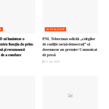
E
ACTUALITATE
𝐬𝐚̆ 𝐢̂𝐧𝐚𝐢𝐧𝐭𝐞𝐳𝐞 𝐨
PNL Teleorman solicită „colegilor
𝐧𝐭𝐫𝐮 𝐟𝐮𝐧𝐜𝐭̦𝐢𝐚 𝐝𝐞 𝐩𝐫𝐢𝐦-
de coaliție social-democrați” să
𝐚̆-𝐬̦𝐢 𝐫𝐞𝐜𝐮𝐧𝐨𝐚𝐬𝐜𝐚̆
desemneze un premier/ Comunicat
𝐚 𝐝𝐞 𝐚 𝐜𝐨𝐧𝐝𝐮𝐜𝐞
de presă
11 mai 2026