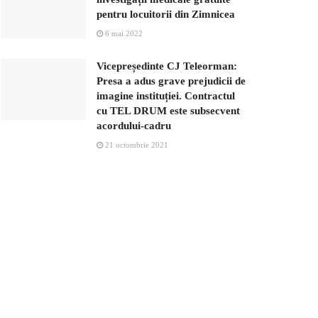
pentru locuitorii din Zimnicea
6 mai 2022
Vicepreședinte CJ Teleorman:
Presa a adus grave prejudicii de
imagine instituției. Contractul
cu TEL DRUM este subsecvent
acordului-cadru
21 octombrie 2021