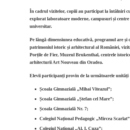
În cadrul vizitelor, copiii au participat la întâlniri 
explorat laboratoare moderne, campusuri și centre 
universitar.
Pe lângă dimensiunea educativă, programul are și o
patrimoniul istoric și arhitectural al României, viz
Porțile de Fier, Muzeul Brukenthal, centrele istorice
arhitecturii Art Nouveau din Oradea.
Elevii participanți provin de la următoarele unităț
Școala Gimnazială „Mihai Viteazul”;
Școala Gimnazială „Ștefan cel Mare”;
Școala Gimnazială Nr. 7;
Colegiul Național Pedagogic „Mircea Scarlat”
Colegiul Național „Al. I. Cuza”;