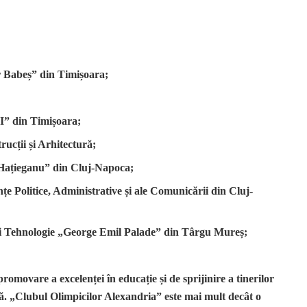
r Babeș” din Timișoara;
 I” din Timișoara;
ucții și Arhitectură;
 Hațieganu” din Cluj-Napoca;
țe Politice, Administrative și ale Comunicării din Cluj-
 și Tehnologie „George Emil Palade” din Târgu Mureș;
promovare a excelenței în educație și de sprijinire a tinerilor
lă. „Clubul Olimpicilor Alexandria” este mai mult decât o