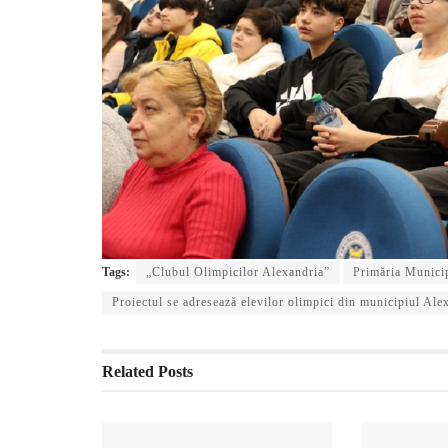
Tags:
„Clubul Olimpicilor Alexandria”
Primăria Municip
Proiectul se adresează elevilor olimpici din municipiul Ale
Related
Posts