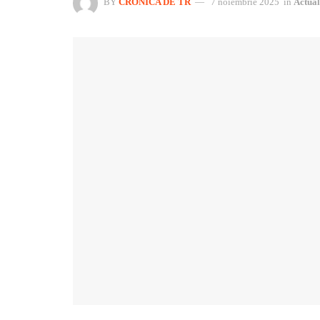
BY
CRONICA DE TR
7 noiembrie 2025
in
Actual