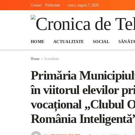
Contact
Publicitate
vineri, august 7, 2026
HOME
ACTUALITATE
SOCIAL
SĂNĂT
Home
Actualitate
Primăria Municipiulu
în viitorul elevilor 
vocațional „Clubul O
România Inteligentă