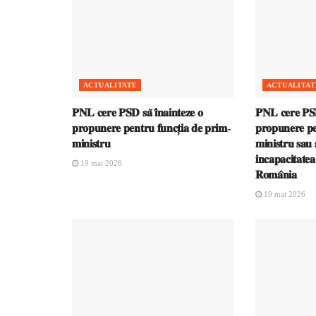
ACTUALITATE
ACTUALITAT
𝐏𝐍𝐋 𝐜𝐞𝐫𝐞 𝐏𝐒𝐃 𝐬𝐚̆ 𝐢̂𝐧𝐚𝐢𝐧𝐭𝐞𝐳𝐞 𝐨
𝐏𝐍𝐋 𝐜𝐞𝐫𝐞 𝐏𝐒𝐃 
𝐩𝐫𝐨𝐩𝐮𝐧𝐞𝐫𝐞 𝐩𝐞𝐧𝐭𝐫𝐮 𝐟𝐮𝐧𝐜𝐭̦𝐢𝐚 𝐝𝐞 𝐩𝐫𝐢𝐦-
𝐩𝐫𝐨𝐩𝐮𝐧𝐞𝐫𝐞 𝐩𝐞
𝐦𝐢𝐧𝐢𝐬𝐭𝐫𝐮
𝐦𝐢𝐧𝐢𝐬𝐭𝐫𝐮 𝐬𝐚𝐮 𝐬
𝐢𝐧𝐜𝐚𝐩𝐚𝐜𝐢𝐭𝐚𝐭𝐞
19 mai 2026
𝐑𝐨𝐦𝐚̂𝐧𝐢𝐚
19 mai 2026