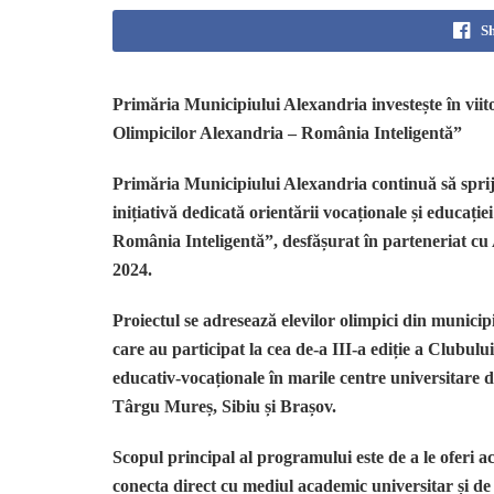
S
Primăria Municipiului Alexandria investește în viit
Olimpicilor Alexandria – România Inteligentă”
Primăria Municipiului Alexandria continuă să sprij
inițiativă dedicată orientării vocaționale și educaț
România Inteligentă”, desfășurat în parteneriat c
2024.
Proiectul se adresează elevilor olimpici din municipi
care au participat la cea de-a III-a ediție a Clubul
educativ-vocaționale în marile centre universitare d
Târgu Mureș, Sibiu și Brașov.
Scopul principal al programului este de a le oferi ac
conecta direct cu mediul academic universitar și de