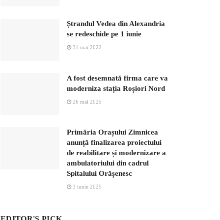
Ștrandul Vedea din Alexandria
se redeschide pe 1 iunie
31 mai 2022
A fost desemnată firma care va
moderniza stația Roșiori Nord
26 mai 2025
Primăria Orașului Zimnicea
anunță finalizarea proiectului
de reabilitare și modernizare a
ambulatoriului din cadrul
Spitalului Orășenesc
3 iunie 2025
EDITOR'S PICK