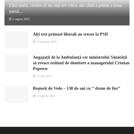
Fără studii, credea că nu mai are viitor, dar când a primit a doua
șansă…
5 august 2022
Alți trei primari liberali au trecut la PSD
19 ianuarie 2024
Angajații de la Ambulanță cer ministrului Sănătății
să revoce ordinul de demitere a managerului Cristian
Popescu
14 mai 2019
Roșiorii de Vede – 130 de ani cu “ drum de fier”
13 aprilie 2019