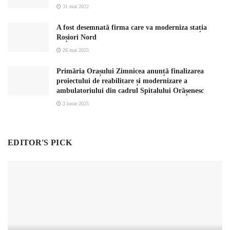
31 mai 2022
A fost desemnată firma care va moderniza stația
Roșiori Nord
26 mai 2025
Primăria Orașului Zimnicea anunță finalizarea
proiectului de reabilitare și modernizare a
ambulatoriului din cadrul Spitalului Orășenesc
3 iunie 2025
EDITOR'S PICK