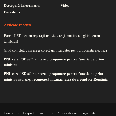
Descoperă Teleormanul
Video
Dezvăluiri
Articole recente
Barete LED pentru reparații televizoare și monitoare: ghid pentru
tehnicieni
Ghid complet: cum alegi corect un încărcător pentru trotineta electrică
𝐏𝐍𝐋 𝐜𝐞𝐫𝐞 𝐏𝐒𝐃 𝐬𝐚̆ 𝐢̂𝐧𝐚𝐢𝐧𝐭𝐞𝐳𝐞 𝐨 𝐩𝐫𝐨𝐩𝐮𝐧𝐞𝐫𝐞 𝐩𝐞𝐧𝐭𝐫𝐮 𝐟𝐮𝐧𝐜𝐭̦𝐢𝐚 𝐝𝐞 𝐩𝐫𝐢𝐦-
𝐦𝐢𝐧𝐢𝐬𝐭𝐫𝐮
𝐏𝐍𝐋 𝐜𝐞𝐫𝐞 𝐏𝐒𝐃 𝐬𝐚̆ 𝐢̂𝐧𝐚𝐢𝐧𝐭𝐞𝐳𝐞 𝐨 𝐩𝐫𝐨𝐩𝐮𝐧𝐞𝐫𝐞 𝐩𝐞𝐧𝐭𝐫𝐮 𝐟𝐮𝐧𝐜𝐭̦𝐢𝐚 𝐝𝐞 𝐩𝐫𝐢𝐦-
𝐦𝐢𝐧𝐢𝐬𝐭𝐫𝐮 𝐬𝐚𝐮 𝐬𝐚̆-𝐬̦𝐢 𝐫𝐞𝐜𝐮𝐧𝐨𝐚𝐬𝐜𝐚̆ 𝐢𝐧𝐜𝐚𝐩𝐚𝐜𝐢𝐭𝐚𝐭𝐞𝐚 𝐝𝐞 𝐚 𝐜𝐨𝐧𝐝𝐮𝐜𝐞 𝐑𝐨𝐦𝐚̂𝐧𝐢𝐚
Contact
Despre Cookie-uri
Politica de confidențialitate