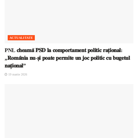
ACTUALITATE
PNL 𝐜𝐡𝐞𝐚𝐦𝐚̆ 𝐏𝐒𝐃 𝐥𝐚 𝐜𝐨𝐦𝐩𝐨𝐫𝐭𝐚𝐦𝐞𝐧𝐭 𝐩𝐨𝐥𝐢𝐭𝐢𝐜 𝐫𝐚𝐭̦𝐢𝐨𝐧𝐚𝐥:
„𝐑𝐨𝐦𝐚̂𝐧𝐢𝐚 𝐧𝐮-𝐬̦𝐢 𝐩𝐨𝐚𝐭𝐞 𝐩𝐞𝐫𝐦𝐢𝐭𝐞 𝐮𝐧 𝐣𝐨𝐜 𝐩𝐨𝐥𝐢𝐭𝐢𝐜 𝐜𝐮 𝐛𝐮𝐠𝐞𝐭𝐮𝐥
𝐧𝐚𝐭̦𝐢𝐨𝐧𝐚𝐥”
19 martie 2026