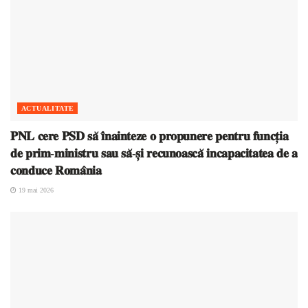
ACTUALITATE
𝐏𝐍𝐋 𝐜𝐞𝐫𝐞 𝐏𝐒𝐃 𝐬𝐚̆ 𝐢̂𝐧𝐚𝐢𝐧𝐭𝐞𝐳𝐞 𝐨 𝐩𝐫𝐨𝐩𝐮𝐧𝐞𝐫𝐞 𝐩𝐞𝐧𝐭𝐫𝐮 𝐟𝐮𝐧𝐜𝐭̦𝐢𝐚
𝐝𝐞 𝐩𝐫𝐢𝐦-𝐦𝐢𝐧𝐢𝐬𝐭𝐫𝐮 𝐬𝐚𝐮 𝐬𝐚̆-𝐬̦𝐢 𝐫𝐞𝐜𝐮𝐧𝐨𝐚𝐬𝐜𝐚̆ 𝐢𝐧𝐜𝐚𝐩𝐚𝐜𝐢𝐭𝐚𝐭𝐞𝐚 𝐝𝐞 𝐚
𝐜𝐨𝐧𝐝𝐮𝐜𝐞 𝐑𝐨𝐦𝐚̂𝐧𝐢𝐚
19 mai 2026