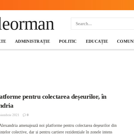
ATE
ADMINISTRAȚIE
POLITIC
EDUCAȚIE
COMUNI
atforme pentru colectarea deșeurilor, în
ndria
oiembrie 2021
0
Alexandria amenajează noi platforme pentru colectarea deșeurilor din
nțelor colective, dar și pentru cartiere rezidențiale în zonele intens