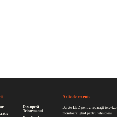
ii
Articole recente
ate
Descoperă
Barete LED pentru reparații televizoa
Teleormanul
monitoare: ghid pentru tehnicieni
rație