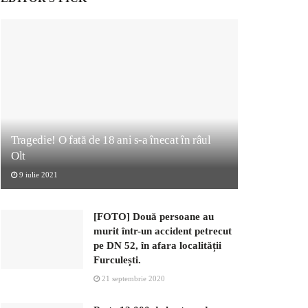
Tragedie! O fată de 18 ani s-a înecat în râul
Olt
9 iulie 2021
[FOTO] Două persoane au
murit într-un accident petrecut
pe DN 52, în afara localității
Furculești.
21 septembrie 2020