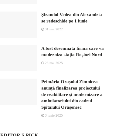
Ștrandul Vedea din Alexandria
se redeschide pe 1 iunie
31 mai 2022
A fost desemnată firma care va
moderniza stația Roșiori Nord
26 mai 2025
Primăria Orașului Zimnicea
anunță finalizarea proiectului
de reabilitare și modernizare a
ambulatoriului din cadrul
Spitalului Orășenesc
3 iunie 2025
EDITOR'S PICK