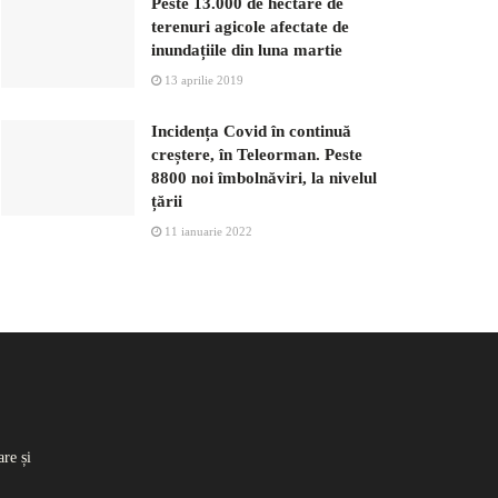
Peste 13.000 de hectare de
terenuri agicole afectate de
inundațiile din luna martie
13 aprilie 2019
Incidența Covid în continuă
creștere, în Teleorman. Peste
8800 noi îmbolnăviri, la nivelul
țării
11 ianuarie 2022
re și