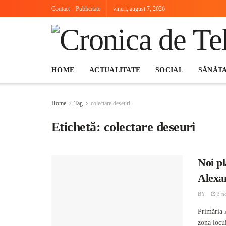
Contact
Publicitate
vineri, august 7, 2026
HOME
ACTUALITATE
SOCIAL
SĂNĂT
Home
Tag
colectare deseuri
Etichetă:
colectare deseuri
Noi pl
Alexa
BY
3 n
Primăria 
zona locui