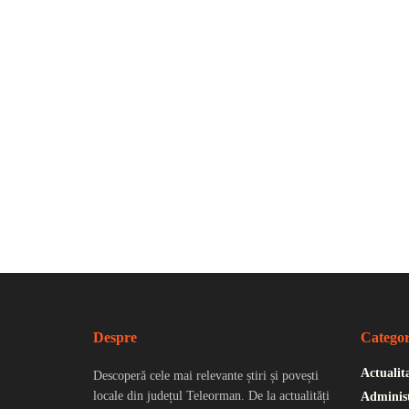
Despre
Categor
Actualit
Descoperă cele mai relevante știri și povești
locale din județul Teleorman. De la actualități
Administ