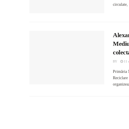
circulate, 
Alexa
Mediu
colect
BY
11 
Primăria 
Reciclare
organizeaz