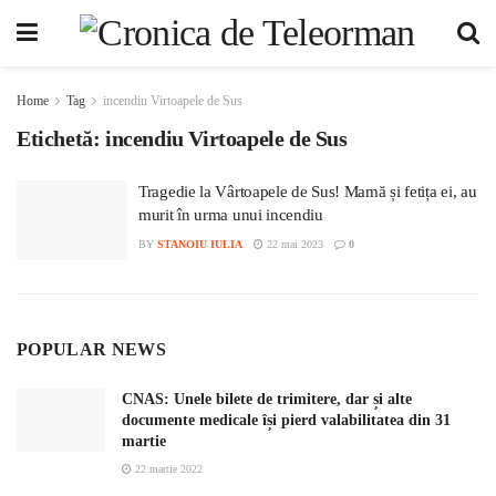
Home
Tag
incendiu Virtoapele de Sus
Etichetă:
incendiu Virtoapele de Sus
Tragedie la Vârtoapele de Sus! Mamă și fetița ei, au
murit în urma unui incendiu
BY
STANOIU IULIA
22 mai 2023
0
POPULAR NEWS
CNAS: Unele bilete de trimitere, dar și alte
documente medicale își pierd valabilitatea din 31
martie
22 martie 2022