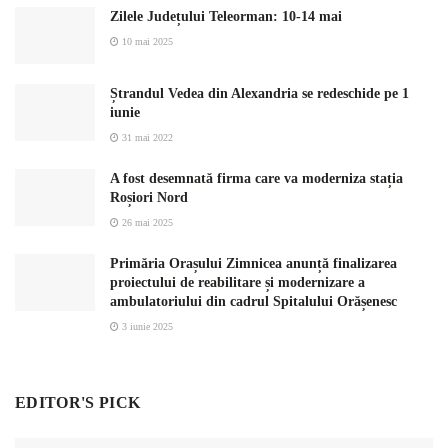
Zilele Județului Teleorman: 10-14 mai
10 mai 2025
Ștrandul Vedea din Alexandria se redeschide pe 1
iunie
31 mai 2022
A fost desemnată firma care va moderniza stația
Roșiori Nord
26 mai 2025
Primăria Orașului Zimnicea anunță finalizarea
proiectului de reabilitare și modernizare a
ambulatoriului din cadrul Spitalului Orășenesc
3 iunie 2025
EDITOR'S PICK