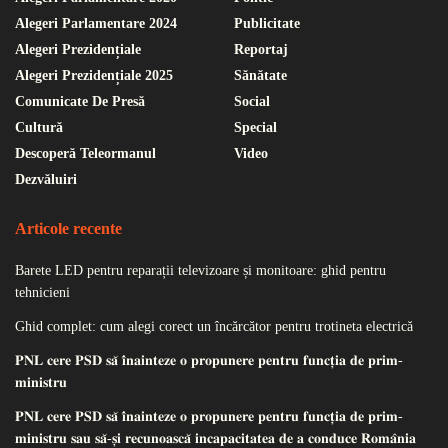
Alegeri Parlamentare 2024
Publicitate
Alegeri Prezidențiale
Reportaj
Alegeri Prezidențiale 2025
Sănătate
Comunicate De Presă
Social
Cultură
Special
Descoperă Teleormanul
Video
Dezvăluiri
Articole recente
Barete LED pentru reparații televizoare și monitoare: ghid pentru
tehnicieni
Ghid complet: cum alegi corect un încărcător pentru trotineta electrică
𝐏𝐍𝐋 𝐜𝐞𝐫𝐞 𝐏𝐒𝐃 𝐬𝐚̆ 𝐢̂𝐧𝐚𝐢𝐧𝐭𝐞𝐳𝐞 𝐨 𝐩𝐫𝐨𝐩𝐮𝐧𝐞𝐫𝐞 𝐩𝐞𝐧𝐭𝐫𝐮 𝐟𝐮𝐧𝐜𝐭̦𝐢𝐚 𝐝𝐞 𝐩𝐫𝐢𝐦-
𝐦𝐢𝐧𝐢𝐬𝐭𝐫𝐮
𝐏𝐍𝐋 𝐜𝐞𝐫𝐞 𝐏𝐒𝐃 𝐬𝐚̆ 𝐢̂𝐧𝐚𝐢𝐧𝐭𝐞𝐳𝐞 𝐨 𝐩𝐫𝐨𝐩𝐮𝐧𝐞𝐫𝐞 𝐩𝐞𝐧𝐭𝐫𝐮 𝐟𝐮𝐧𝐜𝐭̦𝐢𝐚 𝐝𝐞 𝐩𝐫𝐢𝐦-
𝐦𝐢𝐧𝐢𝐬𝐭𝐫𝐮 𝐬𝐚𝐮 𝐬𝐚̆-𝐬̦𝐢 𝐫𝐞𝐜𝐮𝐧𝐨𝐚𝐬𝐜𝐚̆ 𝐢𝐧𝐜𝐚𝐩𝐚𝐜𝐢𝐭𝐚𝐭𝐞𝐚 𝐝𝐞 𝐚 𝐜𝐨𝐧𝐝𝐮𝐜𝐞 𝐑𝐨𝐦𝐚̂𝐧𝐢𝐚