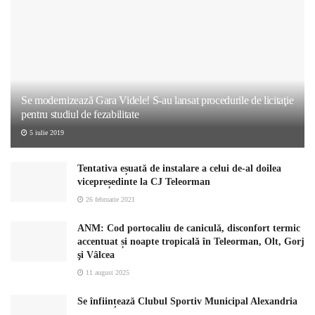
Se modernizează Gara Videle! S-au lansat procedurile de licitaţie
pentru studiul de fezabilitate
5 iulie 2019
Tentativa eșuată de instalare a celui de-al doilea
vicepreședinte la CJ Teleorman
26 februarie 2021
ANM: Cod portocaliu de caniculă, disconfort termic
accentuat și noapte tropicală în Teleorman, Olt, Gorj
şi Vâlcea
11 august 2025
Se înființează Clubul Sportiv Municipal Alexandria