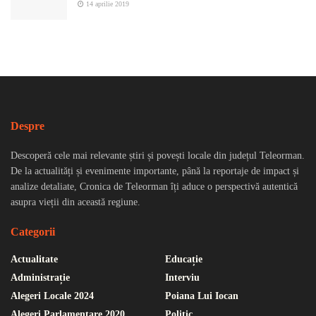
14 aprilie 2019
Despre
Descoperă cele mai relevante știri și povești locale din județul Teleorman.
De la actualități și evenimente importante, până la reportaje de impact și
analize detaliate, Cronica de Teleorman îți aduce o perspectivă autentică
asupra vieții din această regiune.
Categorii
Actualitate
Educație
Administrație
Interviu
Alegeri Locale 2024
Poiana Lui Iocan
Alegeri Parlamentare 2020
Politic