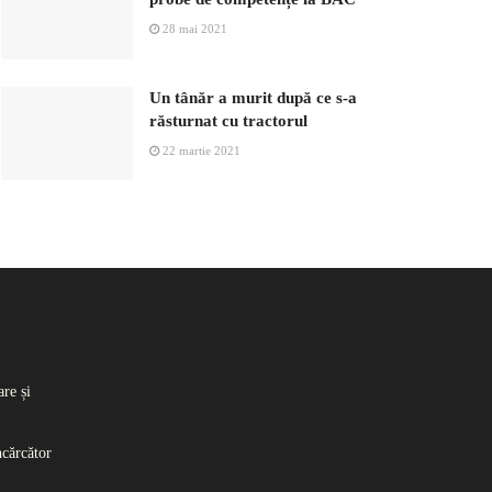
28 mai 2021
Un tânăr a murit după ce s-a
răsturnat cu tractorul
22 martie 2021
re și
ncărcător