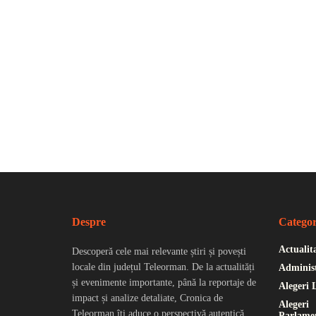
Despre
Categor
Actualit
Descoperă cele mai relevante știri și povești
locale din județul Teleorman. De la actualități
Administ
și evenimente importante, până la reportaje de
Alegeri 
impact și analize detaliate, Cronica de
Alegeri
Teleorman îți aduce o perspectivă autentică
Parlame