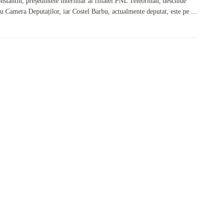
nstantin, președintele interimar al filialei PNL Teleorman, deschide
ru Camera Deputaților, iar Costel Barbu, actualmente deputat, este pe ...