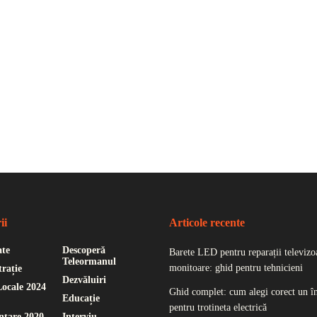
ii
Articole recente
ate
Descoperă
Barete LED pentru reparații televizoa
Teleormanul
monitoare: ghid pentru tehnicieni
rație
Dezvăluiri
Locale 2024
Ghid complet: cum alegi corect un î
Educație
pentru trotineta electrică
ntare 2020
Interviu