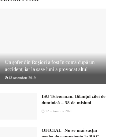
Un șofer din Roșiori a fost în comă după un
accident, iar la șase luni a provocat altul
13 octombrie 2019
ISU Teleorman: Bilanțul zilei de
duminică – 38 de misiuni
12 octombrie 2020
OFICIAL | Nu se mai susțin
probe de competențe la BAC