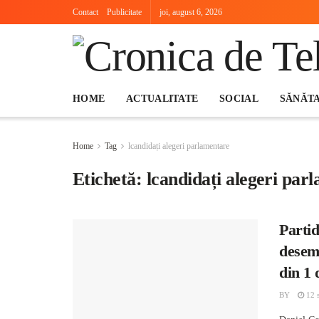
Contact
Publicitate
joi, august 6, 2026
HOME
ACTUALITATE
SOCIAL
SĂNĂT
Home
Tag
lcandidați alegeri parlamentare
Etichetă:
lcandidați alegeri par
Partid
desemn
din 1
BY
12 