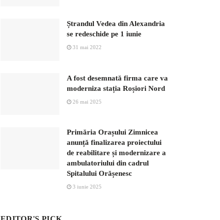
Ștrandul Vedea din Alexandria
se redeschide pe 1 iunie
31 mai 2022
A fost desemnată firma care va
moderniza stația Roșiori Nord
26 mai 2025
Primăria Orașului Zimnicea
anunță finalizarea proiectului
de reabilitare și modernizare a
ambulatoriului din cadrul
Spitalului Orășenesc
3 iunie 2025
EDITOR'S PICK