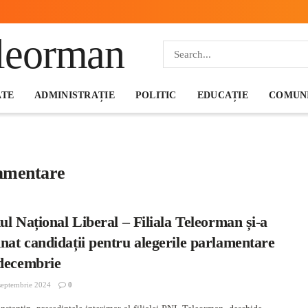
ATE
ADMINISTRAȚIE
POLITIC
EDUCAȚIE
COMUNI
lamentare
ul Național Liberal – Filiala Teleorman și-a
at candidații pentru alegerile parlamentare
 decembrie
septembrie 2024
0