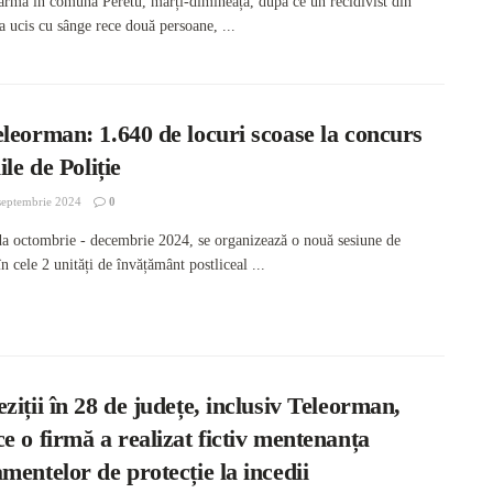
larma în comuna Peretu, marți-dimineață, după ce un recidivist din
 a ucis cu sânge rece două persoane, ...
leorman: 1.640 de locuri scoase la concurs
ile de Poliție
septembrie 2024
0
da octombrie - decembrie 2024, se organizează o nouă sesiune de
n cele 2 unități de învățământ postliceal ...
ziții în 28 de județe, inclusiv Teleorman,
e o firmă a realizat fictiv mentenanța
mentelor de protecție la incedii