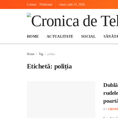
Contact
Publicitate
vineri, iulie 31, 2026
HOME
ACTUALITATE
SOCIAL
SĂNĂT
Home
Tag
poliția
Etichetă:
poliția
Dublă 
rudele
poart
BY
CRONI