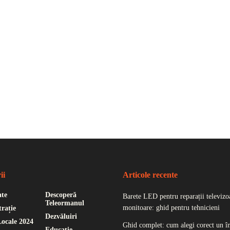
ii
Articole recente
ate
Descoperă
Barete LED pentru reparații televizoa
Teleormanul
monitoare: ghid pentru tehnicieni
rație
Dezvăluiri
Locale 2024
Ghid complet: cum alegi corect un î
Educație