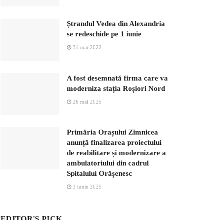
Ștrandul Vedea din Alexandria
se redeschide pe 1 iunie
31 mai 2022
A fost desemnată firma care va
moderniza stația Roșiori Nord
26 mai 2025
Primăria Orașului Zimnicea
anunță finalizarea proiectului
de reabilitare și modernizare a
ambulatoriului din cadrul
Spitalului Orășenesc
3 iunie 2025
EDITOR'S PICK