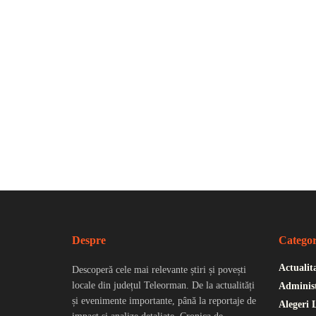
Despre
Categor
Actualit
Descoperă cele mai relevante știri și povești
locale din județul Teleorman. De la actualități
Administ
și evenimente importante, până la reportaje de
Alegeri 