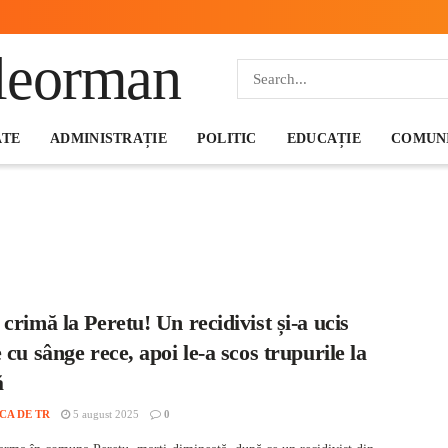
ATE
ADMINISTRAȚIE
POLITIC
EDUCAȚIE
COMUNI
crimă la Peretu! Un recidivist și-a ucis
 cu sânge rece, apoi le-a scos trupurile la
ă
CA DE TR
5 august 2025
0