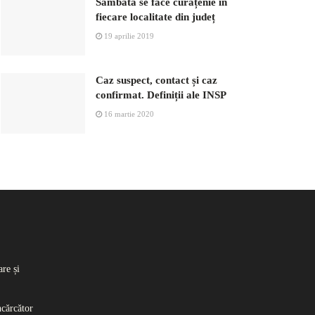
Sâmbătă se face curățenie în
fiecare localitate din județ
19 aprilie 2019
Caz suspect, contact și caz
confirmat. Definiții ale INSP
16 martie 2020
re și
ncărcător