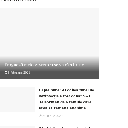
Prognoză meteo: Vremea se va răci brusc
8 februarie 2021
Fapte bune! Al doilea tunel de
dezinfecție a fost donat SAJ
Teleorman de o familie care
vrea să rămână anonimă
23 aprilie 2020