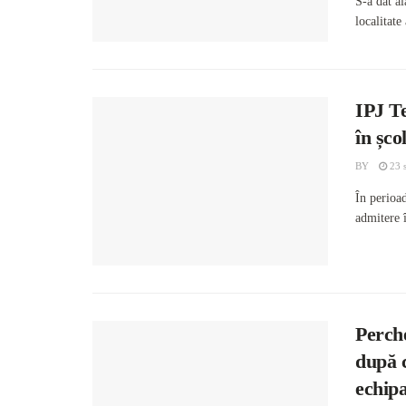
S-a dat a
localitate
IPJ Te
în școl
BY
23 
În perioa
admitere î
Perche
după c
echipa