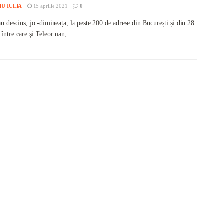
IU IULIA
15 aprilie 2021
0
 au descins, joi-dimineața, la peste 200 de adrese din București și din 28
 între care și Teleorman, ...