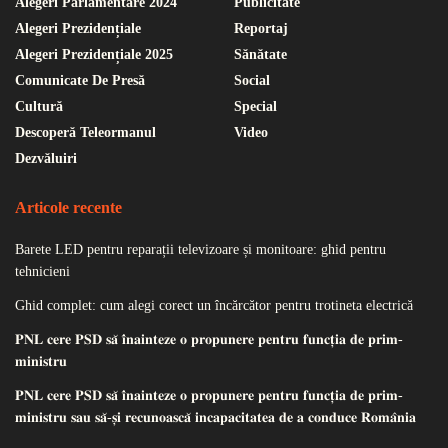
Alegeri Parlamentare 2024
Publicitate
Alegeri Prezidențiale
Reportaj
Alegeri Prezidențiale 2025
Sănătate
Comunicate De Presă
Social
Cultură
Special
Descoperă Teleormanul
Video
Dezvăluiri
Articole recente
Barete LED pentru reparații televizoare și monitoare: ghid pentru
tehnicieni
Ghid complet: cum alegi corect un încărcător pentru trotineta electrică
𝐏𝐍𝐋 𝐜𝐞𝐫𝐞 𝐏𝐒𝐃 𝐬𝐚̆ 𝐢̂𝐧𝐚𝐢𝐧𝐭𝐞𝐳𝐞 𝐨 𝐩𝐫𝐨𝐩𝐮𝐧𝐞𝐫𝐞 𝐩𝐞𝐧𝐭𝐫𝐮 𝐟𝐮𝐧𝐜𝐭̦𝐢𝐚 𝐝𝐞 𝐩𝐫𝐢𝐦-
𝐦𝐢𝐧𝐢𝐬𝐭𝐫𝐮
𝐏𝐍𝐋 𝐜𝐞𝐫𝐞 𝐏𝐒𝐃 𝐬𝐚̆ 𝐢̂𝐧𝐚𝐢𝐧𝐭𝐞𝐳𝐞 𝐨 𝐩𝐫𝐨𝐩𝐮𝐧𝐞𝐫𝐞 𝐩𝐞𝐧𝐭𝐫𝐮 𝐟𝐮𝐧𝐜𝐭̦𝐢𝐚 𝐝𝐞 𝐩𝐫𝐢𝐦-
𝐦𝐢𝐧𝐢𝐬𝐭𝐫𝐮 𝐬𝐚𝐮 𝐬𝐚̆-𝐬̦𝐢 𝐫𝐞𝐜𝐮𝐧𝐨𝐚𝐬𝐜𝐚̆ 𝐢𝐧𝐜𝐚𝐩𝐚𝐜𝐢𝐭𝐚𝐭𝐞𝐚 𝐝𝐞 𝐚 𝐜𝐨𝐧𝐝𝐮𝐜𝐞 𝐑𝐨𝐦𝐚̂𝐧𝐢𝐚