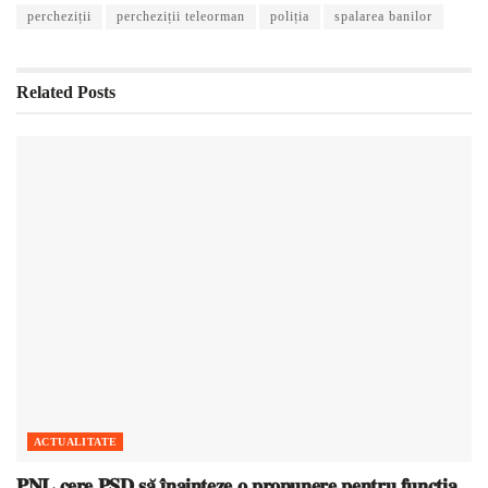
percheziții
percheziții teleorman
poliția
spalarea banilor
Related
Posts
ACTUALITATE
𝐏𝐍𝐋 𝐜𝐞𝐫𝐞 𝐏𝐒𝐃 𝐬𝐚̆ 𝐢̂𝐧𝐚𝐢𝐧𝐭𝐞𝐳𝐞 𝐨 𝐩𝐫𝐨𝐩𝐮𝐧𝐞𝐫𝐞 𝐩𝐞𝐧𝐭𝐫𝐮 𝐟𝐮𝐧𝐜𝐭̦𝐢𝐚