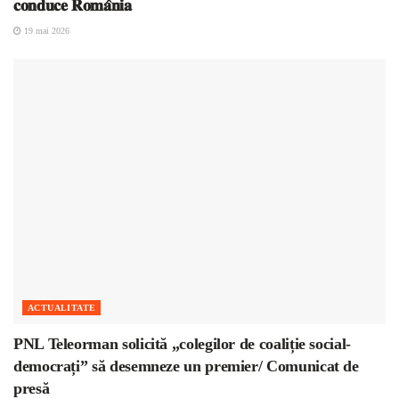
𝐜𝐨𝐧𝐝𝐮𝐜𝐞 𝐑𝐨𝐦𝐚̂𝐧𝐢𝐚
19 mai 2026
ACTUALITATE
PNL Teleorman solicită „colegilor de coaliție social-
democrați” să desemneze un premier/ Comunicat de
presă