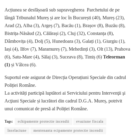
Acțiunea se desfășoară sub supravegherea Parchetului de pe
lângă Tribunalul Mureș și are loc în București (40), Mureș (23),
Arad (2), Alba (3), Argeș (7), Bacău (1), Brașov (8), Buzău (8),
Bistrița-Năsăud (2), Călărași (2), Cluj (32), Constanța (8),
Dâmbovița (4), Dolj (5), Hunedoara (3), Galați (1), Giurgiu (1),
Iași (4), Ilfov (7), Maramureș (7), Mehedinți (3), Olt (13), Prahova
(6), Satu-Mare (4), Sălaj (3), Suceava (8), Timiș (6)
Teleorman
(1)
și Vâlcea (6).
Suportul este asigurat de Direcția Operațiuni Speciale din cadrul
Poliției Române.
La activități participă luptători ai Serviciului pentru Intervenţii şi
Acţiuni Speciale și lucrători din cadrul D.G.A. Mureș, potrivit
unui comunicat de presă al Poliției Române.
Tags:
echipamente protectie incendii
evaziune fiscala
înselaciune
mentenanta ecipamente protectie incendii