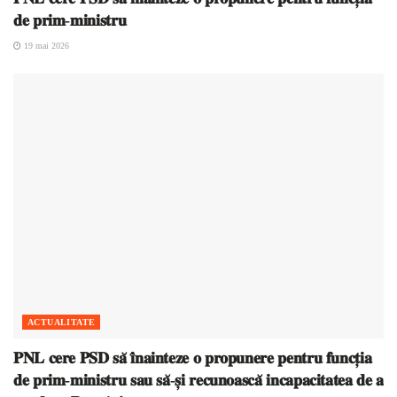
𝐝𝐞 𝐩𝐫𝐢𝐦-𝐦𝐢𝐧𝐢𝐬𝐭𝐫𝐮
19 mai 2026
ACTUALITATE
𝐏𝐍𝐋 𝐜𝐞𝐫𝐞 𝐏𝐒𝐃 𝐬𝐚̆ 𝐢̂𝐧𝐚𝐢𝐧𝐭𝐞𝐳𝐞 𝐨 𝐩𝐫𝐨𝐩𝐮𝐧𝐞𝐫𝐞 𝐩𝐞𝐧𝐭𝐫𝐮 𝐟𝐮𝐧𝐜𝐭̦𝐢𝐚
𝐝𝐞 𝐩𝐫𝐢𝐦-𝐦𝐢𝐧𝐢𝐬𝐭𝐫𝐮 𝐬𝐚𝐮 𝐬𝐚̆-𝐬̦𝐢 𝐫𝐞𝐜𝐮𝐧𝐨𝐚𝐬𝐜𝐚̆ 𝐢𝐧𝐜𝐚𝐩𝐚𝐜𝐢𝐭𝐚𝐭𝐞𝐚 𝐝𝐞 𝐚