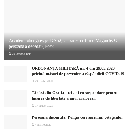
Accident rutier grav, pe DN52, la ieșire din Turnu Măgurele. O
persoană a decedat ( Foto)
30 ianuarie 2024
ORDONANȚA MILITARĂ nr. 4 din 29.03.2020
privind măsuri de prevenire a răspândirii COVID-19
29 martie 2020
Tânără din Gratia, trei ani cu suspendare pentru
lipsirea de libertate a unui craiovean
17 august 2021
Persoană dispărută. Poliția cere sprijinul cetățenilor
4 martie 2020