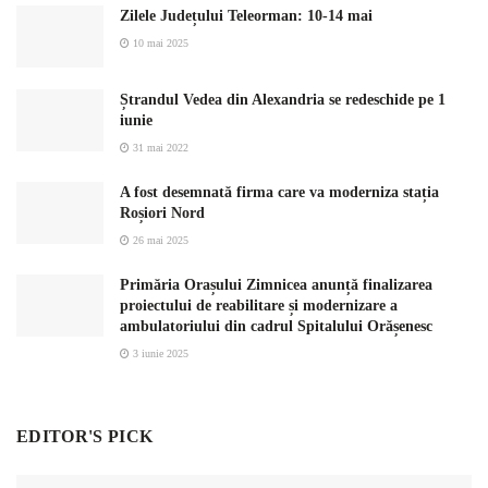
Zilele Județului Teleorman: 10-14 mai
10 mai 2025
Ștrandul Vedea din Alexandria se redeschide pe 1
iunie
31 mai 2022
A fost desemnată firma care va moderniza stația
Roșiori Nord
26 mai 2025
Primăria Orașului Zimnicea anunță finalizarea
proiectului de reabilitare și modernizare a
ambulatoriului din cadrul Spitalului Orășenesc
3 iunie 2025
EDITOR'S PICK