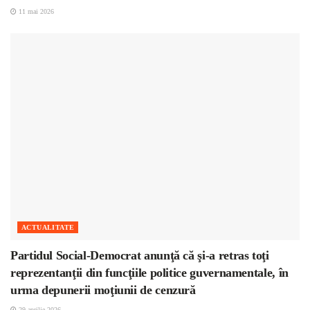
11 mai 2026
ACTUALITATE
Partidul Social-Democrat anunţă că şi-a retras toţi
reprezentanţii din funcţiile politice guvernamentale, în
urma depunerii moţiunii de cenzură
29 aprilie 2026