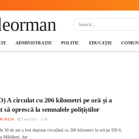
ATE
ADMINISTRAȚIE
POLITIC
EDUCAȚIE
COMUNI
 A circulat cu 206 kilometri pe oră și a
t să oprescă la semnalele polițiștilor
IU IULIA
3 mai 2023
0
de 30 de ani a fost depistat circulând cu 206 kilometri la oră pe DN 6,
a-Măldăeni, dar ...