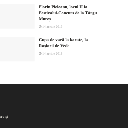
Florin Pieleanu, locul II la
Festivalul-Concurs de la Târgu
Mureș
14 aprilie 2019
Cupa de vară la karate, la
Roșiorii de Vede
14 aprilie 2019
re și