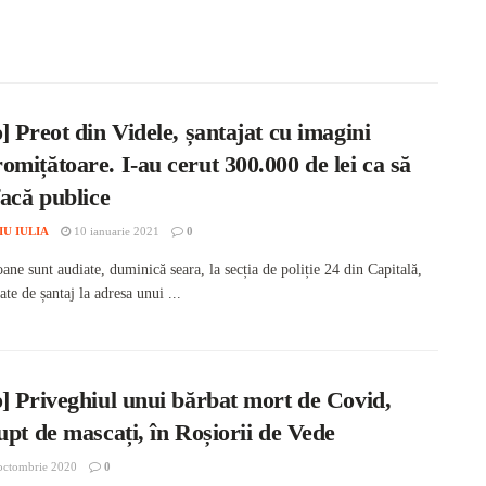
] Preot din Videle, șantajat cu imagini
mițătoare. I-au cerut 300.000 de lei ca să
facă publice
IU IULIA
10 ianuarie 2021
0
ane sunt audiate, duminică seara, la secția de poliție 24 din Capitală,
ate de șantaj la adresa unui ...
] Priveghiul unui bărbat mort de Covid,
upt de mascați, în Roșiorii de Vede
octombrie 2020
0