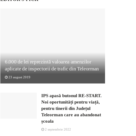
6.000 de lei reprezintă valoarea amenzilor
aplicate de inspectorii de trafic din Teleorman
23 august 2019
IPS apasă butonul RE-START.
Noi oportunități pentru viață,
pentru tinerii din Județul
Teleorman care au abandonat
școala
2 septembrie 2022