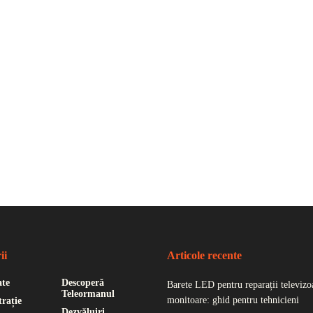
ii
Articole recente
ate
Descoperă
Barete LED pentru reparații televizoa
Teleormanul
monitoare: ghid pentru tehnicieni
rație
Dezvăluiri