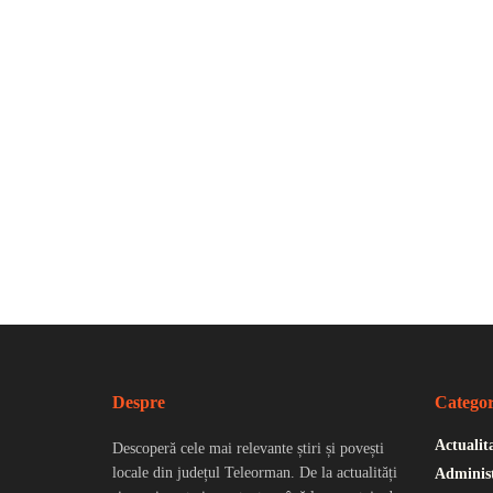
Despre
Categor
Actualit
Descoperă cele mai relevante știri și povești
locale din județul Teleorman. De la actualități
Administ