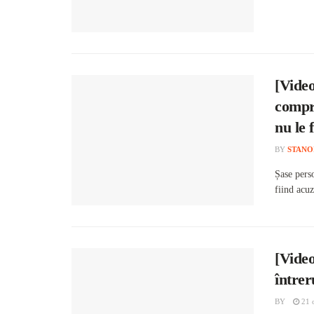
[Video
compro
nu le 
BY
STANO
Șase perso
fiind acuz
[Video
întrer
BY
21 