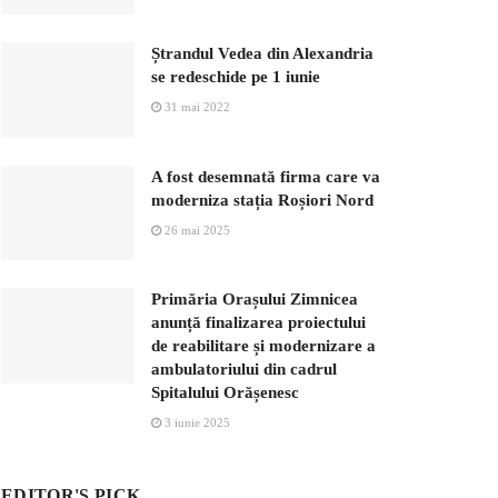
Ștrandul Vedea din Alexandria
se redeschide pe 1 iunie
31 mai 2022
A fost desemnată firma care va
moderniza stația Roșiori Nord
26 mai 2025
Primăria Orașului Zimnicea
anunță finalizarea proiectului
de reabilitare și modernizare a
ambulatoriului din cadrul
Spitalului Orășenesc
3 iunie 2025
EDITOR'S PICK