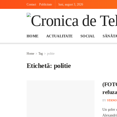
Contact
Publicitate
luni, august 3, 2026
HOME
ACTUALITATE
SOCIAL
SĂNĂT
Home
Tag
politie
Etichetă:
politie
(FOTO)
refuza
BY
STANO
Un şofer 
Alexandri