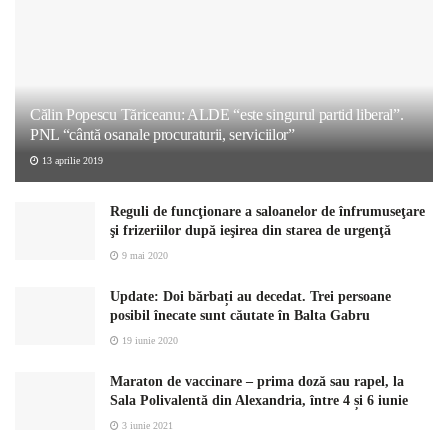
Călin Popescu Tăriceanu: ALDE “este singurul partid liberal”.
PNL “cântă osanale procuraturii, serviciilor”
13 aprilie 2019
Reguli de funcţionare a saloanelor de înfrumuseţare
şi frizeriilor după ieşirea din starea de urgenţă
9 mai 2020
Update: Doi bărbați au decedat. Trei persoane
posibil înecate sunt căutate în Balta Gabru
19 iunie 2020
Maraton de vaccinare – prima doză sau rapel, la
Sala Polivalentă din Alexandria, între 4 și 6 iunie
3 iunie 2021