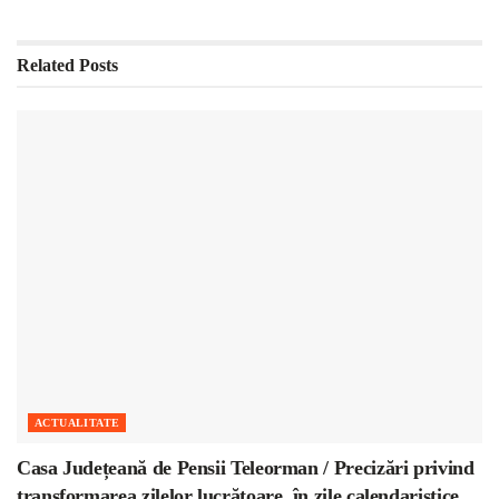
Related
Posts
ACTUALITATE
Casa Județeană de Pensii Teleorman / Precizări privind
transformarea zilelor lucrătoare, în zile calendaristice