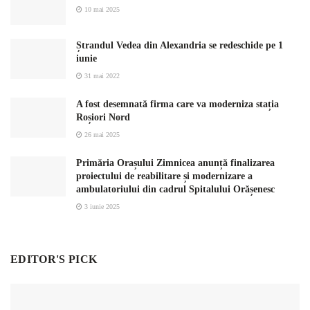
10 mai 2025
Ștrandul Vedea din Alexandria se redeschide pe 1
iunie
31 mai 2022
A fost desemnată firma care va moderniza stația
Roșiori Nord
26 mai 2025
Primăria Orașului Zimnicea anunță finalizarea
proiectului de reabilitare și modernizare a
ambulatoriului din cadrul Spitalului Orășenesc
3 iunie 2025
EDITOR'S PICK