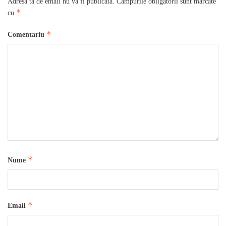
Adresa ta de email nu va fi publicată.
Câmpurile obligatorii sunt marcate
*
cu
*
Comentariu
*
Nume
*
Email