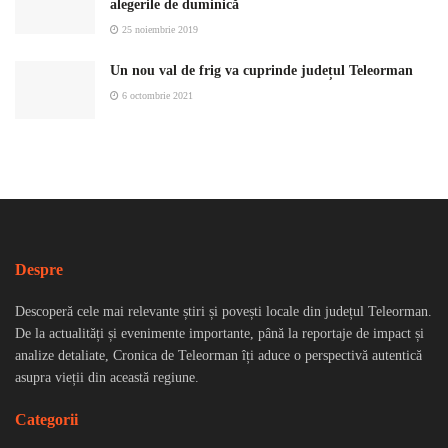
alegerile de duminică
25 noiembrie 2019
Un nou val de frig va cuprinde județul Teleorman
6 octombrie 2021
Despre
Descoperă cele mai relevante știri și povești locale din județul Teleorman.
De la actualități și evenimente importante, până la reportaje de impact și
analize detaliate, Cronica de Teleorman îți aduce o perspectivă autentică
asupra vieții din această regiune.
Categorii