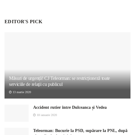
EDITOR'S PICK
Măsuri de urgență! CJ Teleorman: se restricționeză toate
serviciile de relaţii cu publicul
13 martie 2020
Accident rutier între Dulceanca și Vedea
18 ianuarie 2020
Teleorman: Bucurie la PSD, supărare la PNL, după