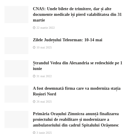
CNAS: Unele bilete de trimitere, dar și alte
documente medicale își pierd valabilitatea din 31
martie
22 martie 2022
Zilele Județului Teleorman: 10-14 mai
10 mai 2025
Ștrandul Vedea din Alexandria se redeschide pe 1
iunie
31 mai 2022
A fost desemnată firma care va moderniza stația
Roșiori Nord
26 mai 2025
Primăria Orașului Zimnicea anunță finalizarea
proiectului de reabilitare și modernizare a
ambulatoriului din cadrul Spitalului Orășenesc
3 iunie 2025