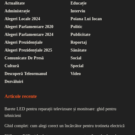
Actualitate
Educație
Administrație
Interviu
Alegeri Locale 2024
Poiana Lui Iocan
Alegeri Parlamentare 2020
Politic
Alegeri Parlamentare 2024
Publicitate
Alegeri Prezidențiale
Reportaj
Alegeri Prezidențiale 2025
Sănătate
Comunicate De Presă
Social
Cultură
Special
Descoperă Teleormanul
Video
Dezvăluiri
Articole recente
Barete LED pentru reparații televizoare și monitoare: ghid pentru
tehnicieni
Ghid complet: cum alegi corect un încărcător pentru trotineta electrică