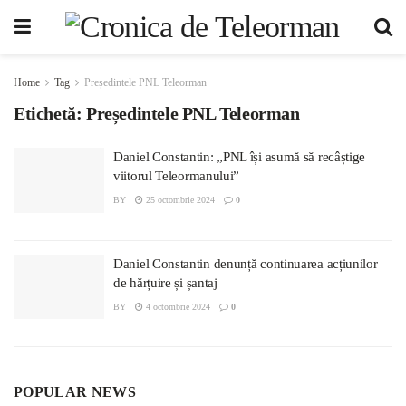
Home
Tag
Președintele PNL Teleorman
Etichetă:
Președintele PNL Teleorman
Daniel Constantin: „PNL își asumă să recâștige
viitorul Teleormanului”
BY
25 octombrie 2024
0
Daniel Constantin denunță continuarea acțiunilor
de hărțuire și șantaj
BY
4 octombrie 2024
0
POPULAR NEWS