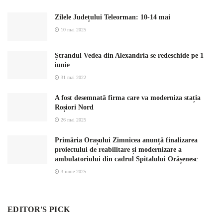
Zilele Județului Teleorman: 10-14 mai
10 mai 2025
Ștrandul Vedea din Alexandria se redeschide pe 1
iunie
31 mai 2022
A fost desemnată firma care va moderniza stația
Roșiori Nord
26 mai 2025
Primăria Orașului Zimnicea anunță finalizarea
proiectului de reabilitare și modernizare a
ambulatoriului din cadrul Spitalului Orășenesc
3 iunie 2025
EDITOR'S PICK