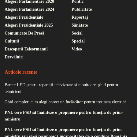
Alegeri Parlamentare 2020
Politic
Alegeri Parlamentare 2024
Publicitate
Alegeri Prezidențiale
Reportaj
Alegeri Prezidențiale 2025
Sănătate
Comunicate De Presă
Social
Cultură
Special
Descoperă Teleormanul
Video
Dezvăluiri
Articole recente
Barete LED pentru reparații televizoare și monitoare: ghid pentru
tehnicieni
Ghid complet: cum alegi corect un încărcător pentru trotineta electrică
𝐏𝐍𝐋 𝐜𝐞𝐫𝐞 𝐏𝐒𝐃 𝐬𝐚̆ 𝐢̂𝐧𝐚𝐢𝐧𝐭𝐞𝐳𝐞 𝐨 𝐩𝐫𝐨𝐩𝐮𝐧𝐞𝐫𝐞 𝐩𝐞𝐧𝐭𝐫𝐮 𝐟𝐮𝐧𝐜𝐭̦𝐢𝐚 𝐝𝐞 𝐩𝐫𝐢𝐦-
𝐦𝐢𝐧𝐢𝐬𝐭𝐫𝐮
𝐏𝐍𝐋 𝐜𝐞𝐫𝐞 𝐏𝐒𝐃 𝐬𝐚̆ 𝐢̂𝐧𝐚𝐢𝐧𝐭𝐞𝐳𝐞 𝐨 𝐩𝐫𝐨𝐩𝐮𝐧𝐞𝐫𝐞 𝐩𝐞𝐧𝐭𝐫𝐮 𝐟𝐮𝐧𝐜𝐭̦𝐢𝐚 𝐝𝐞 𝐩𝐫𝐢𝐦-
𝐦𝐢𝐧𝐢𝐬𝐭𝐫𝐮 𝐬𝐚𝐮 𝐬𝐚̆-𝐬̦𝐢 𝐫𝐞𝐜𝐮𝐧𝐨𝐚𝐬𝐜𝐚̆ 𝐢𝐧𝐜𝐚𝐩𝐚𝐜𝐢𝐭𝐚𝐭𝐞𝐚 𝐝𝐞 𝐚 𝐜𝐨𝐧𝐝𝐮𝐜𝐞 𝐑𝐨𝐦𝐚̂𝐧𝐢𝐚