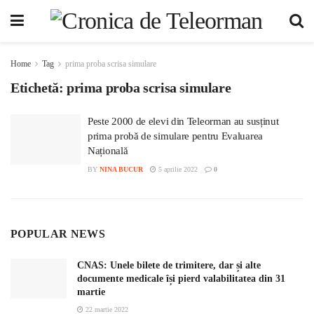
Home
Tag
prima proba scrisa simulare
Etichetă:
prima proba scrisa simulare
Peste 2000 de elevi din Teleorman au susținut
prima probă de simulare pentru Evaluarea
Națională
BY
NINA BUCUR
5 aprilie 2022
0
POPULAR NEWS
CNAS: Unele bilete de trimitere, dar și alte
documente medicale își pierd valabilitatea din 31
martie
22 martie 2022