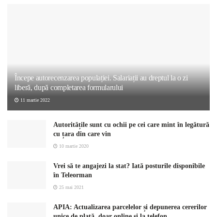
Începe autorecenzarea populației. Salariații au dreptul la o zi
liberă, după completarea formularului
11 martie 2022
Autoritățile sunt cu ochii pe cei care mint în legătură
cu țara din care vin
10 martie 2020
Vrei să te angajezi la stat? Iată posturile disponibile
în Teleorman
25 mai 2021
APIA: Actualizarea parcelelor și depunerea cererilor
unice de plată, doar online și la telefon